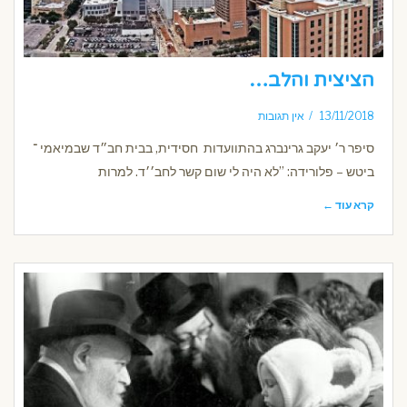
הציצית והלב…
13/11/2018
אין תגובות
סיפר ר׳ יעקב גרינברג בהתוועדות חסידית, בבית חב״ד שבמיאמי ־
ביטש – פלורידה: ”לא היה לי שום קשר לחב׳׳ד. למרות
קרא עוד ←