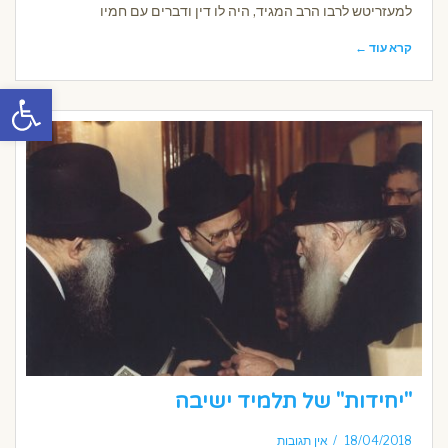
למעזריטש לרבו הרב המגיד, היה לו דין ודברים עם חמיו
קרא עוד ←
פתח סרגל
"יחידות" של תלמיד ישיבה
18/04/2018
אין תגובות