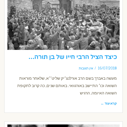
כיצד הציל הרבי חייו של בן תורה…
16/07/2018
אין תגובות
מעשה באברך בשם הרב אורלנצ׳יק שליט׳׳א, שלאחר מוראות
השואה וכו׳ התיישב באורגוואי. באותם שנים, כה קרוב לתקופת
השואה האיומה, הרגיש
קרא עוד ←