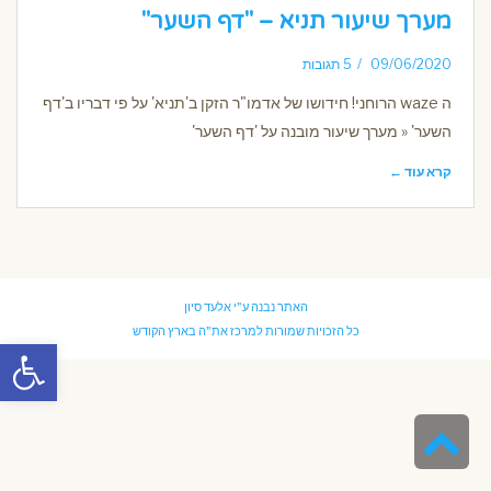
מערך שיעור תניא – "דף השער"
09/06/2020
5 תגובות
ה waze הרוחני! חידושו של אדמו"ר הזקן ב'תניא' על פי דבריו ב'דף
השער' « מערך שיעור מובנה על 'דף השער'
קרא עוד ←
האתר נבנה ע"י
אלעד סיון
כל הזכויות שמורות למרכז את"ה בארץ הקודש
פתח סרגל
גלילה
לראש