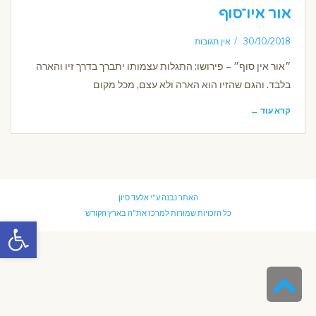
אור איו־סוף
30/10/2018
אין תגובות
״אור אין סוף״ – פירושו: התגלות עצמותו יתברך בדרך זיו והארה
בלבד. והגם שהזיו הוא הארה ולא עצם, מכל מקום
קרא עוד ←
האתר נבנה ע"י
אלעד סיון
כל הזכויות שמורות למרכז את"ה בארץ הקודש
פתח סרגל
גלילה
לראש