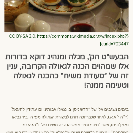
{CC BY-SA 3.0, https://commons.wikimedia.org/w/index.php?
curid=703447}
הבעש״ט הק', מגלה ומנהיג דוקא בדורות
אלו שמהוים הכנה לגאולה הקרובה, ענין
זה של ״סעודת משיח" כהכנה לגאולה
וטעימה ממנה!
בימים נשגבים אלו של ״חדש ניסן בו נגאלו אבותינו ובו עתידין להיגאל"
(ר״ה י"א,א.), לאחר שכבר זכה דורנו לבשורת הגאולה מפי ה', ביד נביאו
נאמן־ביתו, אשר "תיכף ומיד ממש הנה זה משיח בא" ו״הגיע זמן
גאולתכם״, ומצויים ב״שורת שנים של נפלאות" כלשון קדשו. ברי הוא, שיש