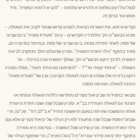
לנצל עת־רצון נפלאה זו ולהרעיש עולמות – "להביא לימות המשיח", מיד
ממש עוד בניסן זה.
נקדיש איפוא, את השורות הבאות, למנהג קדוש שנועד לקרב את הגאולה, –
מנהג הבעש״ט הק' ותלמידיו הקדושים – קיום "סעודת משיח" ביום שביעי
של פסח, לאחר תפילת מנחה. ביום שביעי של פסח, ובמיוחד בסיום היום,
מאיר בתוקף "גילוי הארת המשיח", ומכיון שהעולם הולך ומתקרב לביאת
המשיח, לפיכך דוקא הבעש״ט הק', שמלך המשיח ענהו בהיכלו – על
השאלה – "אימתי קאתי מר״? – "לכשיפוצו מעינותיך חוצה", מגלה ומנהיג
דוקא בדורות אלו שמהוים הכנה לגאולה הקרובה, ענין של "סעודת משיח"
כהכנה לגאולה, וטעימה ממנה.
מבואר בחסידות שביציאת־מצרים נתחדשה כללות הגאולה ונפתח אז
הצינור גם לגאולה העתידה בב״א. ומכיון שבכל שנה ושנה חוזרת וניעורת
אותה ההמשכה שהיתה בפעם הראשונה (החיד"א ב״לב דוד", פכ"ט), הרי
שבחג־הפסח שבכל שנה מתעורר (לא רק הגילוי של יציאת־מצרים אלא גם)
גילוי הארת המשיח. מכיון שידוע שכל המשכה – בסיומה היא מאירה
בתוקף יותר (ראה סידור עם דא״ח ל"בעל התניא"), הרי שתוקף הגילוי של