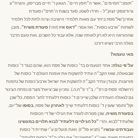
"תומכי־תמימים", אשר ה״חפץ חיים", הגאון ר׳ חיים מבריסק, והגרח״ע
גרודזנסקי זצוק״ל – חרדו לשמו, סעד בשנת ה׳תרס״ו סעודת
אחרון־של־פסח ביחד עם מאות תלמידי הישיבה וציוה לתת לכל תלמיד
לשתות "ארבע כוסות", ואז אמר:
"דאס איז
(זוהי)
סעודת משיח".
מובן
שההוראה היא לא רק לאותה שנה, אלא עבור כל השנים, ואת טעם הדבר
מגלה הרבי נשיא דורנו:
מאי טעמא?
על־פי נגלה:
אחד הטעמים בד׳ כוסות של פסח הוא, שהם כנגד ד׳ כוסות
שבגאולה, שאז הקב״ה עתיד להשקות את אומות העולם ד' כוסות של
פורענות, וכנגדן עתיד הקב״ה להשקות את ישראל ארבע־כוסות של נחמות
(ירושלמי פסחים רפ״י, ב״ר פ״ח,ה.). ומכיון שביציאת־מצרים נפתח הצינור
גם לגאולה העתידה שלכן שייכים ד׳ כוסות דלעתיד לחג־ הפסח, כל־שכן
וקל־וחומר שענין ד׳ כוסות דלעתיד שייך
לאחרון
של פסח,
בסופו
של־יום,
בסעודת משיח,
שכן מטרתו לעורר את הגילוי של די הכוסות
שלעתיד־לבוא. והרי
"כל הגילויים דלעתיד־לבוא תלויים במעשינו
ועבודתינו עכשיו״
(תניא פל״ז). וזאת פועלים ע"י שתיית ד' כוסות
בסעודת משיח, שעי׳׳ז "ממשיכים” את גילוי ה״ד׳ כוסות דלעתיד".