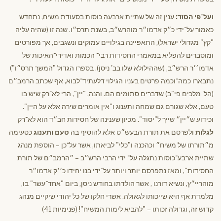
ועל־פי הסוד:
ענין זה של שתיית ארבעה כוסות בסעודת משיח, נתחדש
כאמור על־ידי כ״ק אדמו״ר מוהרש״ב, בשנת תרס״ו. שנה זו (שהיה עליה
"קץ" מגדולי ישראל), התאפיינה בגילויים עמוקים ונשגבים, אך מפורטים
ומוסברים להפליא במאמרי החסידות רבי־ הכמות ואדירי־האיכות של
אדמו׳׳ר הרש״ב, (שההילולא שלו בב' ניסן). בספרו הגדול "המשך תרס״ו")
נתבארו כמה־וכמה פרטים בעניו הגילוי דלעתיד־לבוא, אף שכתב הרמב״ם
(הל' מלכים פי"ב) שדברים סתומים הם. והנה, "יין", הרי לא־רק שיש בו
טעם, אלא שגורם גם שמחה ותענוג ו"אין אומרים שירה אלא על היין".
וכידוע ש״יין״ שייך ל"יסוד". מכיון שענינה של חסידות חב״ד הוא לא־רק
לגלות
ולפרסם את תורת הבעש״ט אלא להוסיף בה
טעם ותענוג
כטעימה
מ״תורתו של משיח״ וכהכנה ו"כלי" לביאתו, אשר על־כן – הוספת מנהג
שתיית ארבע־כוסות נתגלה על־ ידי הרבי הרש״ב – ״הרמב״ם של תורת
החסידות", ומאז נתפרסם יותר ויותר על־ידי בנו יחידו כ׳׳ק אדמו״ר
מוהריי״ץ, ונשיא דורנו , אשר הולדתו בחודש ניסן, ביום "אחד־עשר" בו,
מלמדת אף היא שייכותו לגאולה. אשרי חלקו של כל יהודי שיקיים מנהג
קדוש זה, וגדולה זכותו – "להביא לימות המשיח"! (פנימיות 41)