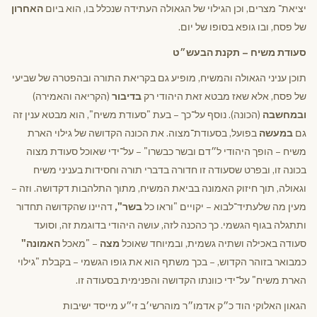
יציאת־ מצרים, וכן הגילוי של הגאולה העתידה שנכלל בו, הוא ביום
האחרון
של פסח, ובו גופא בסופו של יום.
סעודת משיח – תקנת הבעש״ט
תוכן עניני הגאולה והמשיח, מופיע גם בקריאת התורה ובהפטרה של שביעי
של פסח, אלא שאז מבטא זאת היהודי רק
בדיבור
(הקריאה והאמירה)
ובמחשבה
(הכונה). נוסף על־כך – בעת "סעודת משיח", הוא מבטא ענין זה
גם
במעשה
בפועל, בסעודת־מצוה. את הכונה הקדושה של גילוי הארת
משיח – הופך היהודי ל״דם ובשר כבשרו" – על־ידי שאוכל סעודת מצוה
בכונה זו, ובפרט שסעודה זו חדורה בדברי תורה וחסידות בעניני משיח
וגאולה, תוך חיזוק האמונה בביאת המשיח, מתוך התלהבות דקדושה. וזה –
מעין מה שלעתיד־לבוא – יקויים "וראו כל
בשר",
דהיינו שהקדושה תחדור
ותתגלה בגוף הגשמי. כך כהכנה לזה, עושה היהודי בדוגמת זה, וסועד
סעודה באכילה ושתיה גשמית, ובמיוחד שאוכל
מצה
– "מאכל
האמונה"
כמבואר בזוהר הקדוש, – בכך משתף הוא את גופו הגשמי – בקבלת "גילוי
הארת משיח" על־ידי כוונתו הקדושה והפנימית בסעודה זו.
הגאון האלוקי הוד כ״ק אדמו״ר מוהרשי׳ב זי״ע מייסד ישיבות