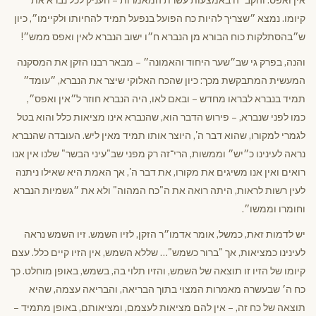
קיומו. נמצא ״שצריך להיות כח הפועל בנפעל תמיד להחיותו ולקיימו״, כיון
ש״בהסתלקות כוח הבורא מן הנברא ח״ו ישוב הנברא לאין ואפס ממש״!
והנה, בפרק גי שב״שער היחוד והאמונה״ – מבאר רבנו הזקן את המסקנה
המעשית המתבקשת מכך: כיון שהכח האלוקי שיצר את הנברא, ״עומד״
תמיד בנברא לבראו מחדש – ובאם לאו, היה הנברא חוזר ל״אין ואפס״,
כמו לפני שנברא, – פירוש הדבר הוא, שהנברא אינו מציאות כלל והוא בטל
לגמרי למקורו, שהוא דבר ה', היוצר אותו תמיד מאין ליש. העובדה שהנברא
נראה לעינינו כ״יש״ וממשות, הרי־זה רק מפני שב"עיני הבשר" שלנו אין אנו
רואים ואין אנו משיגים את מקורו, את דבר ה', אך האמת היא שאילו ניתנה
לעין רשות לראות, היתה רואה את ה"כח המהוה" ולא את ״גשמיות הנברא
וחומרו וממשו״.
יש לדמות זאת, כמשל, אומר אדמו״ר הזקן, לזיו השמש. זיו השמש נראה
לעינינו כמציאות, אך "ברור כשמש"… שללא השמש, אין הזיו קיים כלל. עצם
קיומו של הזיו זו תוצאה של השמש, והזיו תלוי בה, בשמש, באופן מוחלט. כך
כח ה׳ שבעשרה מאמרות המצוי בתוך הבריאה, והבריאה עצמה, שהיא
תוצאה של כח זה, – אין להם מציאות לעצמם, ומציאותם, באופן מתמיד –