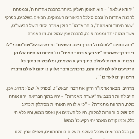
"יחודא עילאה" – הוא האופן העליון ביותר בהבנת אחדות ה', וכמפתח
להבנת אחדות ה' וכבסיס לכל הביאורים העמוקים, הבאים בשלבים, בפרקי
"שער היחוד והאמונה", בוחר אדמו״ר הזקן אמרה יסודית של הבעש״ט,
אשר ממנה יתד וממנה פינה, להבנת ענין עמוק זה. וזו האמרה:
"הנה כתיב: "לעולם ה' דברך ניצב בשמים" ופירש הבעל־שם־טוב ז״ל:
כי דברך שאמרת "יהי רקיע בתוך המים" וגו' תיבות ואותיות אלו הן
נצבות ועומדות לעולם בתוך רקיע השמים, ומלובשות בתוך כל
הרקיעים לעולם להחיותם, כדכתיב ודבר אלוקינו יקום לעולם ודבריו
חיים וקיים לעד כו׳״.
מרחיב ומבאר אדמו״ר הזקן את דברי הבעש״ט (בפרק א', שם): מדוע, אכן,
חייב להיות המצב שה״עשרה מאמרות״ – יהיו בתוך הבריאה ויהוו אותה
כולה, התהוות מתמדת? – ״כי אילו היו האותיות מסתלקות כרגע
חס־ושלום וחוזרות למקורן, היו כל השמים אין ואפס ממש, והיו כלא היו
כלל, וכמו קודם מאמר יהי רקיע כו' ממש!
וכן בכל הברואים שבכל העולמות עליונים ותחתונים, ואפילו ארץ הלזו