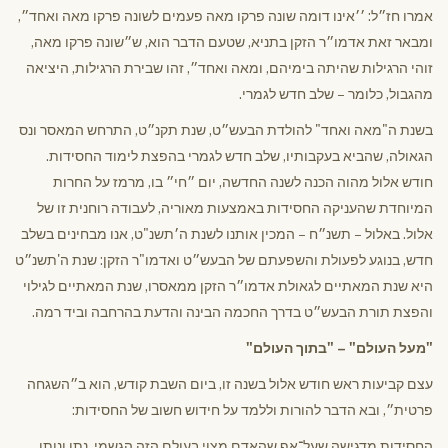
אמרו חז״ל: ׳׳אינו דומה שונה פרקו מאה פעמים לשונה פרקו מאה ואחד״,
ומבאר זאת אדמו״ר הזקן בתניא, שטעם הדבר הוא, ש״שונה פרקו מאה,
זוהי הרגילות שהיתה בימיהם, ומאה ואחד״, זהו שבירת הרגילות, היציאה
מהגבול, כלומר – שלב חדש לגמרי.
בשנת ה"מאה ואחד" להולדת הבעש״ט, שנת תקנ״ט, התרחש המאסר ונס
הגאולה, שהביא בעקבותיו, שלב חדש לגמרי בהפצת לימוד החסידות.
חודש אלול מהוה הכנה לשנה החדשה, יום ״חי״ בו, מרמז על החרות
המיוחדת שהעניקה החסידות באמצעות מאוריה, לעבודה רוחנית זו של
אלול. באלול – תשנ״ח – המכין אותנו לשנת ה׳תשנ"ט, אנו מבחינים בשלב
חדש, בנוגע לפעולת והשפעתם של הבעש״ט ואדמו"ר הזקן: שנת ה'תשנ״ט
היא שנת המאתיים לגאולת אדמו״ר הזקן ממאסרו, שנת המאתיים לגילוי
והפצת תורת הבעש״ט בדרך החכמה הבינה והדעת בהרחבה וביד רמה.
"מעל העולם" – "בתוך העולם"
עצם קביעות ראש חודש אלול בשנה זו, ביום השבת קודש, הוא ב״השגחה
פרטית״, ובא הדבר להורות וללמד על חידוש חשוב של החסידות:
החסידות מדגישה שעל־אף שהאדם מצוי בעולם הזה הגשמי, נתן ונותן