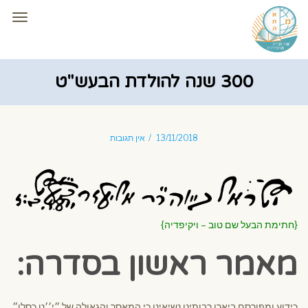
תפרי
300 שנה להולדת הבעש"ט
13/11/2018
אין תגובות
{חתימת הבעל שם טוב – ויקיפדיה}
מאמר ראשון בסדרה:
כידוע ומפורסם ביארו רבותינו נשיאינו כי המאסר והגאולה של ״י׳׳ט כסלו״