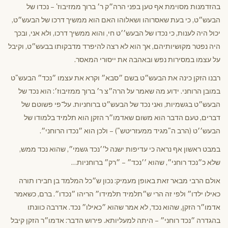
בהזדמנות מסוימת אף טען בפני הרה״ק ר׳ ברוך ממזיבוז' – נכדו של
הבעש״ט, כי בעת שאסרוהו ושאלוהו האם הוא ממשיך דרכו של הבעש״ט,
יכול היה לענות, כי נכדו של הבעש׳׳ט חי, והוא ממשיך דרכו, ולא אני, ובכך
היה נפטר מקושיותיהם, אך הוא לא רצה להיפרד מדבקותו בבעש״ט, וקיבל
על עצמו במסירות נפש ובאהבה את ייסורי המאסר.
רבנו הזקן כינה את הבעש״ט בשם ״סבא״ וקרא את עצמו ״נכד״ הבעש"ט
במובן הרוחני. ידוע מה שאמר על הרה״צ ר׳ ברוך ממזיבוז׳: הוא נכד של
הבעש״ט בגשמיות, ואני נכד של הבעש״ט ברוחניות. על־פי פשוטם של
דברים, טעם הדבר הוא משום שאדמו״ר הזקן הוא תלמיד בלמודו של
הבעש׳׳ט (הרב ה"מגיד ממעזריטש") – ולכן הוא ״נכדו הרוחני״.
במבט ראשון אף נראה כי עדיפות ישנה ל׳׳נכד גשמי״, שהוא נכד ממש,
שלא כ״נכד רוחני״, שהוא ׳׳נכד״ – ״רק״ ברוחניות…
אולם הרבי מבאר זאת באופן מעמיק: נכון ש״כל המלמד בן חבירו תורה
כאילו ילדו״ ולפי זה הרי ש״תלמיד תלמידו״ הריהו ״נכדו״. ברם, כשאמר
אדמו״ר הזקן, שהוא נכד, לא אמר שהוא ״כאילו״ נכד. אדרבה כוונתו
בהגדרה ״נכד רוחני״ – היתה למעליותא. פירוש הדבר: אדמו״ר הזקן קיבל