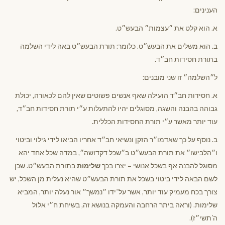
הענינים:
א. הוא קלט את ״עצמות״ הבעש״ט.
ב. הוא משלים את הבעש״ט. כלומר: תורת הבעש״ט באה לידי השלמה
בתורת חסידות חב״ד.
ל״השלמה״ זו שני מובנים:
א. חסידות חב״ד הועילה שאף אנשים פשוטים שאין להם לכאורה, יכולת
גבוהה בהבנה והשגה, מסוגלים יהיו להתעלות ע״י תורת חסידות חב״ד,
עוד יותר מאשר ע״י תורת החסידות הכללית.
ב. נוסף על כך שאדמו״ר הזקן ונשיאי חב״ד אחריו הביאו לידי גילוי וביטוי
ו״הלבישו״ את תורת הבעש״ט ב״שכל דקדושה״, במדה שכל אחד יהא
מסוגל להבנה אף בשכל אנושי – יצרו בכך
שלימות
בתורת הבעש״ט. שכן
לשם הבאה לידי ביטוי בשכל את תורת הבעש״ט שהיא נעלית מן השכל, יש
צורך בכח מעמיק עוד יותר, אשר על־ידו ״נמשך״ אור נעלה יותר, המביא
שלימות. (וראה ביתר הרחבה והעמקה בנושא זה, בשיחת ח״י אלול
ה'תשי״ז).