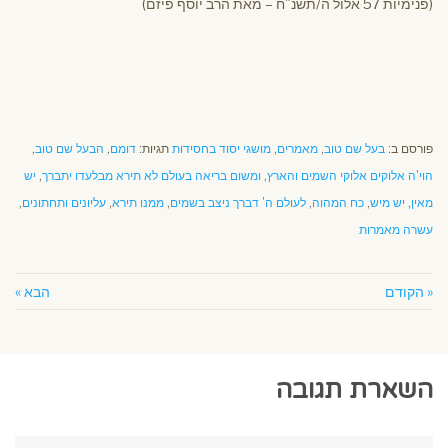
(פנימיות 57 אלול ה/תשנ"ח – מאת הרב יוסף פיזם)
פורסם ב:
בעל שם טוב
,
מאמרים
,
מושגי יסוד בחסידות
תגיות:
דומם
,
הבעל שם טוב
,
הוי'ה אלוקים אלוקי השמים והארץ
,
ומשום בריאה בעולם לא תירא מבלעדו יתברך
,
יש
מאין
,
יש מיש
,
כח המהוה
,
לעולם ה' דברך ניצב בשמים
,
ממנו תירא
,
עליונים ותחתונים
,
עשרה מאמרות
« הקודם
הבא »
השארת תגובה
שם:*