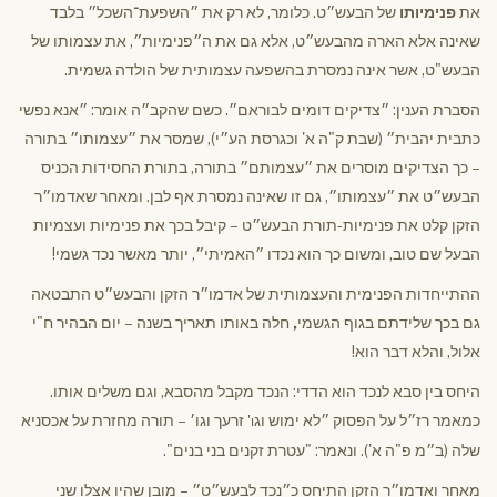
את
פנימיותו
של הבעש״ט. כלומר, לא רק את ״השפעת־השכל״ בלבד
שאינה אלא הארה מהבעש״ט, אלא גם את ה״פנימיות״, את עצמותו של
הבעש"ט, אשר אינה נמסרת בהשפעה עצמותית של הולדה גשמית.
הסברת הענין: ״צדיקים דומים לבוראם״. כשם שהקב״ה אומר: ״אנא נפשי
כתבית יהבית״ (שבת ק"ה א' וכגרסת הע״י), שמסר את ״עצמותו״ בתורה
– כך הצדיקים מוסרים את ״עצמותם״ בתורה, בתורת החסידות הכניס
הבעש״ט את ״עצמותו״, גם זו שאינה נמסרת אף לבן. ומאחר שאדמו״ר
הזקן קלט את פנימיות-תורת הבעש״ט – קיבל בכך את פנימיות ועצמיות
הבעל שם טוב, ומשום כך הוא נכדו ״האמיתי״, יותר מאשר נכד גשמי!
ההתייחדות הפנימית והעצמותית של אדמו״ר הזקן והבעש״ט התבטאה
גם בכך שלידתם בגוף הגשמי
,
חלה באותו תאריך בשנה – יום הבהיר ח"י
אלול, והלא דבר הוא!
היחס בין סבא לנכד הוא הדדי: הנכד מקבל מהסבא, וגם משלים אותו.
כמאמר רז״ל על הפסוק ״לא ימוש וג
זרעך וגו׳ – תורה מחזרת על אכסניא
ו'
שלה (ב״מ פ"ה א'). ונאמר: "עטרת זקנים בני בנים".
מאחר ואדמו״ר הזקן התיחס כ״נכד לבעש״ט״ – מובן שהיו אצלו שני