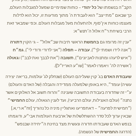
הקב״ה בנשמתו של
כל יהודי
– כוחות שמימיים שמעל למגבלות העולם,
כך שבאם ״מתייצב״ הוא לעבודת ה' מתוך מודעות זו, יכול הוא לדלות
מעצמו כוחות אין־סוף, ולהתעלות מעל מגבלות העולם. וכפי שמבאר זאת
הרבי בשיחת ר״ח אלול ה׳תנש״א:
״ענין זה מרומז גם
בחמשת
הראשי תיבות שב״אלול״ – גי הקוין
דתורה
(״אנה לידו ושמתי לך״),
עבודה – תפלה
(״אני לדודי ודודי לי"),
גמ״ח
(״איש לרעהו ומתנות לאביונים״),
תשובה
(״את לבבך ואת לבב״) ו
גאולה
(׳אשירה לה׳ ויאמרו לאמר" [שו״ע האריז״ל]).
שעבודת האדם
בג' קוין שעליהם העולם (שנחלק לג' עולמות, בריאה יצירה
עשיה) עומד״, היא באופן שלמעלה ממדידה והגבלה (של האדם והעולם)
ע״י זה שחדורה בעבודת התשובה שענינה ״והרוח תשוב אל האלוקים אשר
נתנה״ (עולם האצילות, עולם הרביעי), ועד לענין הגאולה, עולם
החמישי״
(״חמישית לפרעה״ – דאתפריעו ואתגליין מיניה כל נהוריך [זח״א רי,א.]
שבאין ערוך לכל סדר ההשתלשלות של ארבעת העולמות אבי״ע, ודוגמתו
בנפש האדם שעבודתו חדורה ונעשית מצד בחינת ה״יחידה שבנפש״
(הדרגה
החמישית
של הנשמה).