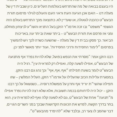
היו בעצם בבואה של מה שהתרחש בעולמות העליונים, כיון שבבית דין של
מעלה דנו – האם אכן הגיעה העת וראוי העם והעולם לגילוי פרסום תורת
הבעש״ט כהכנה לגאולה, או שעדיין לא. כתוצאה מכך התרחש בעולם הזה
הגשמי ״משפט״ ובו זכה אדמו״ר הזקן בעל התניא והשו״ע לניצחון מוחלט,
ומני אז פרסם את תורת הבעש״ט – ביתר שאת וביתר עוז, באריכות
הביאור. כך פסקו בבית דין של מעלה – שהשעה כשרה לכך ויש להמשיך
בפרסום ״לימוד החסידות ודרכי החסידות
ועוד יותר מאשר לפני כן.
",
רבנו הזקן אמר: "מסרתי את הנפש בפועל, שלא להיות נפרד אף מתנועה
של הבעש״ט, אפילו לשעה קלה, ואפילו רק למראית עין״. רגיל היה
הבעש״ט לומר בשעת תפילתו ״אף, אף, אף" וכך נהג גם רבנו הזקן.
במסגרת עלילות הכזב שהעלילו על אדמו״ר הזקן, העליל המלשין – שזו
תפילה שהשי״ת יוריד אף וחרון על ממשלת רוסיה… כשנשאל על כך רבנו
הזקן – יכול היה לדחותם בכמה תשובות, אלא שלא רצה להיות נפרד אפילו
מ״תנועה״ אחת של הבעש״ט, גם לא לשעה קלה ואף לא למראית עין. הוא
בחר בדרך הקשה, לפרש את הכוונות הקדושות שבכך בפני השרים הגויים,
דבר שהסב לו צער רב, ובלבד שלא ״להיפרד מהבעש״ט״.