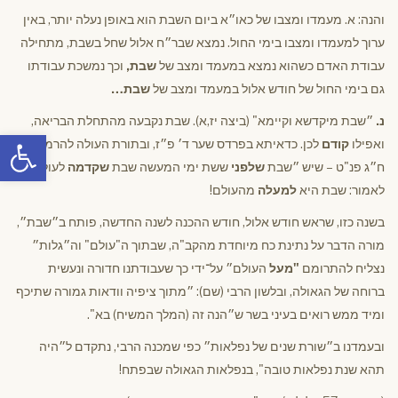
והנה: א. מעמדו ומצבו של כאו״א ביום השבת הוא באופן נעלה יותר, באין
ערוך למעמדו ומצבו בימי החול. נמצא שבר״ח אלול שחל בשבת, מתחילה
עבודת האדם כשהוא נמצא במעמד ומצב של
שבת,
וכך נמשכת עבודתו
גם בימי החול של חודש אלול במעמד ומצב של
שבת…
נ.
״שבת מיקדשא וקיימא" (ביצה יז,א). שבת נקבעה מהתחלת הבריאה,
פתח סרגל
ואפילו
קודם
לכן. כדאיתא בפרדס שער ד׳ פ״ז, ובתורת העולה להרמ״א
ח״ג פנ"ט – שיש ״שבת
שלפני
ששת ימי המעשה שבת
שקדמה
לעולם,
לאמור: שבת היא
למעלה
מהעולם!
בשנה כזו, שראש חודש אלול, חודש ההכנה לשנה החדשה, פותח ב״שבת״,
מורה הדבר על נתינת כח מיוחדת מהקב"ה, שבתוך ה"עולם" וה״גלות״
נצליח להתרומם
"מעל
העולם״ על־ידי כך שעבודתנו חדורה ונעשית
ברוחה של הגאולה, ובלשון הרבי (שם): ״מתוך ציפיה וודאות גמורה שתיכף
ומיד ממש רואים בעיני בשר ש״הנה זה (המלך המשיח) בא".
ובעמדנו ב״שורת שנים של נפלאות״ כפי שמכנה הרבי, נתקדם ל״היה
תהא שנת נפלאות טובה", בנפלאות הגאולה שבפתח!