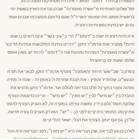
הגשמית ובחינת ״דומם״ ממש, – אילו היו מסתלקות ממנה כרגע
חס־ושלום האותיות מ״עשרה מאמרות״ שבהן נבראת הארץ בששת ימי
בראשית ממש. וזהו שאומר האריז״ל: שגם בדומם ממש כמו אבנים ועפר
ומים, יש בחינת נפש וחיות רוחנית.
איזו חיות רוחנית ישנה ב״דומם״? הרי ב״עיני בשר״ איננו רואים בו שום
חיות? מסביר זאת אדמו״ר הזקן: ״דהיינו בחינת התלבשות אותיות הדיבור
מ״עשרה מאמרות" המחיות ומהוות את ה׳׳דומם״ להיות יש, מאין ואפס
שלפני ששת ימי בראשית!
בפרק ב׳ שב״שער היחוד והאמונה״ מוסיף אדמו״ר הזקן, לבאר את תורת
הבעש״ט, שהחדיר והפיץ – את הבנת אחדות ה' באופן זה – שכח ה' מחיה
ומהוה ומצוי בתוך כל פרט בבריאה לעולם ועד. אדמו״ר הזקן מדגיש את
ההבדל בין ״יש מיש״ לבין ״יש מאין״. ״יש מיש״ – הריהו כדוגמת הצורף
שלוקח חומר־גלם בידיו, ומשנה צורתו. במקרה זה, לא העניק הצורף לחומר
את קיומו. החומר היה קיים לפני כן, – ״יש״. הוא רק העניק לו צורה חדשה.
על־כן, גם אם יעזוב הצורף את הכלי, ישאר הכלי קיים.
לא־כן בנוגע לבריאה. שכן הבריאה היא ״יש מאין״
,
לפני הבריאה היה הכל
אין ואפס. והקב״ה באמצעות עשרת המאמרות – העניק לכל נברא את