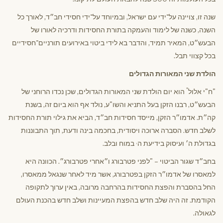
שנה זו, צויינה על־ידי עם ישראל, ובמיוחד על־ידי חסידי חב״ד, לאורך כל
השנה, כשנה של לימוד והעמקה בתורת החסידות ודרכיה לאורו של
הבעש״ט, המאיר תמיד, והדבר בא לידי ביטוי באירועים תורניים־חסידיים
בכל קצווי תבל.
הולדת שני המאורות הגדולים
"
"ח"י אלול
הוא יום הולדת שני המאורות הגדולים, שכן נכדו הרוחני של
הבעש״ט, רבנו הזקן בעל התניא והשו"ע, נולד אף הוא ביום זה, בשנת
קה״ת. אדמו״ר הזקן, מייסד חסידות חב״ד, הביא את גילוי תורת החסידות
לשלב חדש. הסברה ארוכה ויסודית, בחכמה בינה ודעת, תוך התבוננות
,
בגדולת ה׳ ועיסוק בידיעת ה
במוח ובלב.
בחב״ד שגור הביטוי – "לפני פטרבורג ו״אחרי פטרבורג״. הכוונה היא
למאסרו של אדמו״ר הזקן בפטרבורג, אשר מיד לאחר שנגאל ממאסרו,
החל בהסברת והפצת החסידות בהרחבה מרובה, באין ערוך לתקופה
הקודמת. זה היה שלב חדש בהפצת המעיינות ושלב חדש בהכנת העולם
לגאולה.