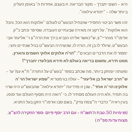
היא – השם יתברך – מקור הבריאה. זו בעצם, אחדות ה׳ באופן העליון
ביותר שלה – "יחודא עילאה".
זהו פשר הביטוי החסידי שהנחיל הבעש״ט לעולם: "אלוקות הוא הכל, והכל
הוא אלוקות". על רקע זה מאירה שבעתיים העובדה, שסיפר וכתב כ״ק
אדמו״ר מוהריי״צ, ש״כאשר אליהו הנביא בירך את הרה״צ ר׳ אליעזר אבי
הבעש״ט, שיולד לו בן זה, הורה לו, שכשיהיה הבעש״ט בגיל שנתיים וחצי,
ימסור לו את הדברים הבאים״:
"הוי'ה אלוקים אלוקי השמים והארץ,
ממנו תירא, ומשום בריאה בעולם לא תירא מבלעדו יתברך"!
ומעתה יומתק ביותר, מה שכתב בספר "בעש"ט על התורה" ח״א עמ' ער –
ש״הרב ישראל בן אליעזר"
– עולה בגימטריא
"שמע ישראל הוי׳ה
אלוקינו הוי׳ה אחד״.
שכן זו מדריגת "יחודא עילאה" שהבעש״ט היה שרוי
בה תמיד, ולא היה העולם מסתיר לו, כי "רואה היה מסוף העולם ועד סופו,
בעין ראיה״ כדברי ה״צמח צדק״, בשם סבו אדמו״ר הזקן בעל התניא.
(פנימיות 50, טבת ה'תשנ"ח – עם הרב יוסף פיזם -ספר החקירה להצ״צ,
מצות עדות ספ״ח )