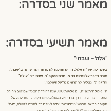
מאמר שני בסדרה:
מאמר תשיעי בסדרה:
"אלול – שבתי"
בשנה כזו, שר"ח אלול, חודש ההכנה לשנה החדשה פותח ב"שבת",
מורה הדבר על נתינת כח מיוחדת מהקב"ה, שבתוך ה"עולם"
וה"גלות", נצליח להתרומם מ"על העולם"!
ח"י אלול ה׳תשנ"ח, יום מלאות 300 שנה להולדת הבעל־שם־טוב מחולל
החסידות, היא ציון דרך, בדרך אל הגאולה. סיום תקופה והתחלתה של
תקופה חדשה. הבעש״ט שנשמתו ירדה לעולם כדי להכינו לגאולה, פועל
בכל העולמות זה 300 שנה להבאת העולם לתיקונו.