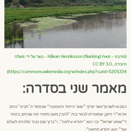
{מזיבוז – מאת Håkan Henriksson (Narking) – נוצר על ידי מעלה
היצירה, CC BY 3.0,
https://commons.wikimedia.org/w/index.php?curid=5205334}
מאמר שני בסדרה:
כמבוא לשנים־עשר פרקי ״שער היחוד והאמונה״ שבספר ה"תניא" כותב
אדמו״ר הזקן, שמטרתו לבאר בזה "להבין מעט מזעיר מה שכתוב בזוהר
ד״שמע ישראל״ וכו' הוא "יחודא עילאה״, ו״ברוך שם כבוד מלכותו לעולם
ועד״ הוא יחודא תתאה״.