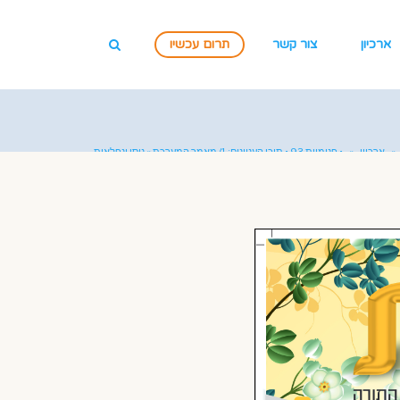
ארכיון
צור קשר
תרום עכשיו
»
ארכיון
»
• פנימיות 93 • תוכן העניינים: 1) מאמר המערכת » ניסן ונפלאות.
2) דבר מלכות » מעלה ומטה שווים. 3) דמויות הוד » איש מסירות הנפש, 4) פנימיות
המנהגים » לנצל את המזל. 5) המצוות בפנימיות » "על אכילת מצה". 6) מושגי יסוד
בחסידות » יום ההילולא ב' ניסן. 7) סיפור » בדידי הווה עובדא. 8) תורת מנחם » ספר