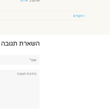
פורסם ב:
ארכיון
« הקודם
השארת תגובה
שם:*
תגובה: