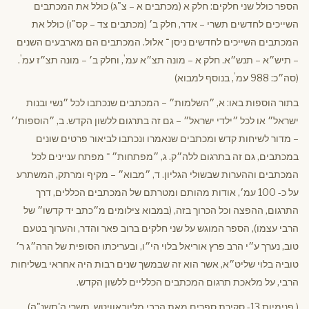
הספר כולל שני חלקים: חלק א (מכתבים א – צ"ג) כולל את המכתבים
השייכים לחדשים תשרי – אדר, חלק ב׳ (מכתבים צד – קס"ו) כולל את
המכתבים השייכים לחדשים ניסן ־ אלול. המכתבים הם מארבעים השנים
'
'
– תיש״א – תנש״א. חלק א – מונה תצ״א עמ
, וחלק ב׳ – מונה תצ״ז עמ
.
'
(סה״כ: 988 עמ
, בנוסף למבוא)
בתור הוספות באו: א, ״השלמות״ – המכתבים שנכתבו לכל ״נשי ובנות
ישראל״ או לכל ״ילדי ישראל״ – גם זה בתרגום ללשון הקדש. ב, ״הוספות׳׳
– מדור לשיחות קדש ומכתבים שנאמרו ונכתבו לביאור פרטים שונים
במכתבים, גם זה בתרגום ללה״ק. ג, ״מפתחות״ ־ מפתח עניינים לכל
המכתבים וההערות שבשולי הגליון. ד, ״מבוא״ – מקיף ומרתק, המשתרע
על כ- 100 עמ׳, אודות מהותם ומטרתם של המכתבים הכללים, דרך
התרגום, ההפצה וכל הכרוך בזה, (במבוא צילומים מ״כתב יד קדשו״ של
הרבי עצמו), הספר המוגש על שני חלקים ברוב פאר והדר, והערוך בטעם
טוב, נערך ע״י הרב פרץ אוריאל בלוי הי״ו, ובעריכתו הסופית של הרה״ג ר׳
טוביה בלוי שליט״א, אשר הוא זה שבמשך שנים רבות היה אחראי בשליחות
הרבי, על מלאכת תרגום המכתבים הכלליים ללשון הקדש.
( פנימיות 13- סקירת ספרים מאת הרבי מליובאוויטש, תשרי ה'תשנ"ה)