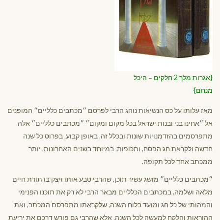
{אגרות מלך 2 חלקים – היכל
מנחם}
מאז עלותו על כס הנשיאות נוהג הרבי לפרסם ״מכתבים כלליים״ המופנים
אל ״אחינו בני ובנות ישראל בכל מקום ומקום״ ״מכתבים כלליים״ אלה
מתפרסמים בהזדמנויות שונות ובכלל זה, באופן קבוע, בפרוס כל שנה
חדשה ולקראת חג הפסח, ותכופות, במיוחד בשנים האחרונות, יותר
ממכתב אחד לכל תקופה.
״מכתבים כלליים״ מושג עשיר תוכן, שהרבי טבע אותו ויצק בו תורת חיים
מלאה ושלמה. במכתבים הכלליים מבאר הרבי לא רק את תוכנו הפנימי
והמהותי של כל חג ומועד בלוח השנה, שלקראתו מתפרסם המכתב, ואת
ההוראות והלקח למעשה לכל השנה, אלא שהרבי גם פורש דרכם את יריעת