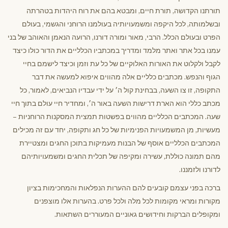
תורתנו הקדושה, תורת חיים, ומבטא בהם את רוח היהדות בטהרתה
ובשלמותה, לכל היקפה ומשמעויותיה בעולמנו הרוחני והגשמי, בעולם
הפרט ובעולם הכלל. הרבי, מאור ומורה דורנו, הרועה הנאמן והאוהב של בני
עמנו בכל אתר ואתר מלמד ומדריך במכתביו הכלליים את הדור כולו כיצד
לקבל ולקלוט את האורות האלוקיים של כל עת וזמן וכיצד לישמם בחיי
הגוף והנפש. מכתבים כלליים אלה מהווים איפוא למעשה את דבר
התקופה, זו צו השעה, בבחינת קול ה׳ על ידי עבדיו הנביאים, לאמור, כל
מכתב כללי הוא הארת דרישות השעה באור ה׳, ומחדיר חיי עולם בתוך חיי
שעה. המכתבים הכלליים מהווים בפשטות תמצית המסקנות הרוחניות –
מעשיות, מן המשמעויות הפנימיות של כל חג ותקופה, יחד עם זה מכילים
המכתבים הכלליים אוסף של הבנות מעמיקות בתוכן החגים ומצטיירת
מהם תמונה כוללת, עשירה ומקיפה של תכלית החגים ומשמעויותיהם
לדורנו ולזמננו.
ברכה בפני עצמם קובעים להם ההערות הנפלאות והמחכימות בציון
מקורות ומראי מקומות לכל מלה ולכל פרט. בהערות אלו מוצפנים
ומקופלים הברקות וחידושים גאוניים המעוררים השתאות.