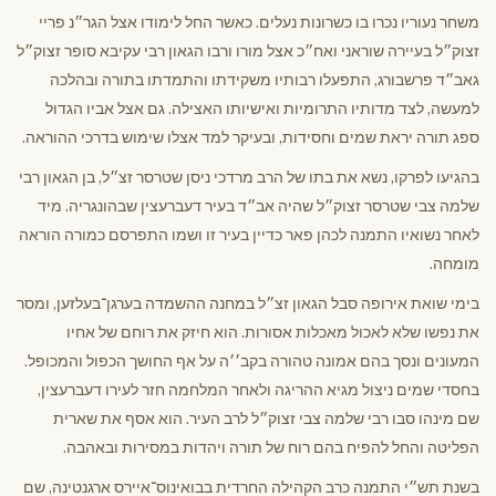
משחר נעוריו נכרו בו כשרונות נעלים. כאשר החל לימודו אצל הגר״נ פריי
זצוק״ל בעיירה שוראני ואח״כ אצל מורו ורבו הגאון רבי עקיבא סופר זצוק״ל
גאב״ד פרשבורג, התפעלו רבותיו משקידתו והתמדתו בתורה ובהלכה
למעשה, לצד מדותיו התרומיות ואישיותו האצילה. גם אצל אביו הגדול
ספג תורה יראת שמים וחסידות, ובעיקר למד אצלו שימוש בדרכי ההוראה.
בהגיעו לפרקו, נשא את בתו של הרב מרדכי ניסן שטרסר זצ״ל, בן הגאון רבי
שלמה צבי שטרסר זצוק״ל שהיה אב״ד בעיר דעברעצין שבהונגריה. מיד
לאחר נשואיו התמנה לכהן פאר כדיין בעיר זו ושמו התפרסם כמורה הוראה
מומחה.
בימי שואת אירופה סבל הגאון זצ״ל במחנה ההשמדה בערגן־בעלזען, ומסר
את נפשו שלא לאכול מאכלות אסורות. הוא חיזק את רוחם של אחיו
המעונים ונסך בהם אמונה טהורה בקב׳׳ה על אף החושך הכפול והמכופל.
בחסדי שמים ניצול מגיא ההריגה ולאחר המלחמה חזר לעירו דעברעצין,
שם מינהו סבו רבי שלמה צבי זצוק״ל לרב העיר. הוא אסף את שארית
הפליטה והחל להפיח בהם רוח של תורה ויהדות במסירות ובאהבה.
בשנת תש״י התמנה כרב הקהילה החרדית בבואינוס־איירס ארגנטינה, שם