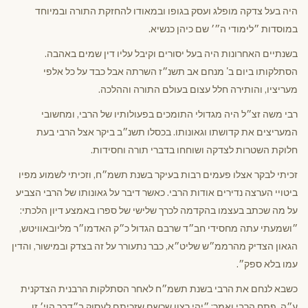
היה בעל צדקה מופלג ועסק בגופו ובמאודו להחזקת התורה ובמיוחד
במוסדות ״לימודי ה״׳ שם כיהן כנשיא.
בשנתיים האחרונות היה בעל יסורים וקיבל עליו דין שמים באהבה.
הסתלקותו ביום ב' מנחם אב תשנ״ז השרתה אבל כבד על כל אלפי
מעריציו, והותירה חלל עצום בעולם התורה וההלכה.
רבי משה זצ״ל היה מגדולי התומכים בפעולותיו של הרבי, ומחשובי
המעריצים את קדושתו וגאונותו. בכסלו תשנ״ב ביקר אצל הרבי בעת
חלוקת השטרות לצדקה ושוחחו בדברי תורה וחסידות.
זכיתי לבקר אצלו פעמים רבות בעיקר בשנת תשמ״ח, וזכיתי לשמוע מפיו
ביטויי הערצה נדירים אודות הרבי. כאשר דיבר על גאונותו של הרבי הצביע
על מה שכתב בעצמו בהקדמה לכרך שלישי של ספרו באמצע דיון הלכתי:
״ושמעתי עתה מחסידי חב״ד שרבם הגדול כ״ק האדמו״ר מליובאוויטש,
הגאון הצדיק מהרממ״ש שליט״א, כבר נתעורר על זה בצדק ובמישור, והדין
עמו בלא ספק״.
כשבא לנחם את הרבי בשנת תשמ״ח לאחר הסתלקות הרבנית הצדקנית
ע״ה, פתח הרבי ואמר: ״יהי רצון שכשם שזכיתם לעסוק ב״דבר הוי׳ זו