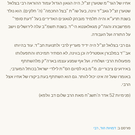
אחיו של הגר״מ שטערן זצ״ל, היה הגאון הגדול עמוד ההוראה רבי בצלאל
שטערן זצ״ל גאב״ד ווינה, בעל שו״ת "בצל החכמה" (ה׳ חלקים). הוא נולד
בשנת תרע״א והיה תלמיד מובהק לגאונים האדירים בעל "דעת סופר"
מפרשבורג והגה״ק מגאלאנטא הי״ד. בשנת תשמ״ב עלה לירושלים וישב
על התורה ועל העבודה.
גם רבי בצלאל זצ״ל היה ידיד מעריץ לרבי ולתנועת חב״ד. עוד בהיותו
אב׳׳ד במלבורן אוסטרליה וכן בווינה, לא הסתיר תמיכתו והתפעלותו
מפעולות הרבי ושלוחיו. ועל אף שמנע עצמו בארה״ק מלהשתתף
באירועים ציבוריים, מ״מ בא לסיום הס״ת לילדי ישראל בכותל המערבי,
באומרו שעל זה אינו יכול לוותר. גם הוא השתתף בעת ביקורו של אחיו אצל
הרבי.
(פנימיות 52 אדר ה'תשנ"ח מאת הרב שלום דב וולפא)
פורסם ב:
דמויות הוד
,
רבי