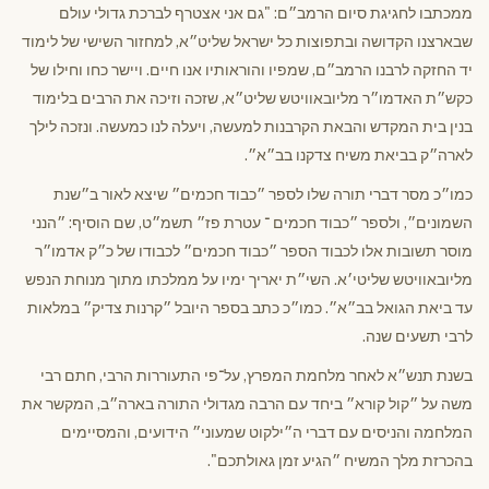
ממכתבו לחגיגת סיום הרמב״ם: "גם אני אצטרף לברכת גדולי עולם
שבארצנו הקדושה ובתפוצות כל ישראל שליט״א, למחזור השישי של לימוד
יד החזקה לרבנו הרמב״ם, שמפיו והוראותיו אנו חיים. ויישר כחו וחילו של
כקש״ת האדמו״ר מליובאוויטש שליט״א, שזכה וזיכה את הרבים בלימוד
בנין בית המקדש והבאת הקרבנות למעשה, ויעלה לנו כמעשה. ונזכה לילך
לארה״ק בביאת משיח צדקנו בב״א״.
כמו״כ מסר דברי תורה שלו לספר ״כבוד חכמים״ שיצא לאור ב״שנת
השמונים״, ולספר ״כבוד חכמים ־ עטרת פז״ תשמ״ט, שם הוסיף: ״הנני
מוסר תשובות אלו לכבוד הספר ״כבוד חכמים״ לכבודו של כ״ק אדמו״ר
מליובאוויטש שליטי׳א. השי״ת יאריך ימיו על ממלכתו מתוך מנוחת הנפש
עד ביאת הגואל בב״א״. כמו״כ כתב בספר היובל ״קרנות צדיק״ במלאות
לרבי תשעים שנה.
בשנת תנש״א לאחר מלחמת המפרץ, על־פי התעוררות הרבי, חתם רבי
משה על ״קול קורא״ ביחד עם הרבה מגדולי התורה בארה״ב, המקשר את
המלחמה והניסים עם דברי ה״ילקוט שמעוני״ הידועים, והמסיימים
בהכרזת מלך המשיח ״הגיע זמן גאולתכם".