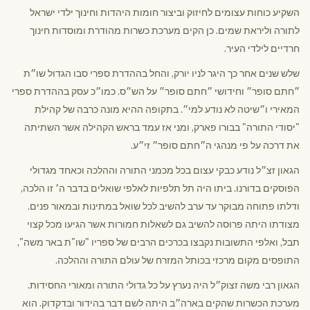
השקיע כוחות עצומים לחיזוק וביצור חומות היהדות וחינוך ילדי ישראל
לתורה וליראת שמים. כן הקים מערכת כשרות מהודרת ומוסדות חינוך
חרדיים לילדי העיר.
שלש שנים אחר כך היגר לניו יורק, והחל בההדרת ספרי סבו הגדול שו״ת
״חתם סופר״ וחידושי ״חתם סופר״ על הש״ס. כמו״כ עסק בההדרת ספרי
המאירי ו״שיטה לא נודע למי״. בתקופה ההיא מונה כרבה של קהילת
"יסודי התורה" בבורו פארק, ומני אז עמד בראש הקהילה אשר השתיתה
את דרכה על פי מנהגי ה״חתם סופר״ זי״ע.
הגאון זצ״ל נודע כבקי עצום בכל מכמני התורה וההלכה וכאחד מגדולי
הפוסקים בדורנו. ביתו היה תל תלפיות לאלפי שואלים בדבר ה׳ זו הלכה,
ודלתו פתוחה מבוקר עד ערב להשיב לכל שואל במתינות ובמאור פנים.
מצודתו היתה פרוסה להשיב גם לשאלות חמורות אשר הגיעו מכל קצוי
תבל, ואלפי התשובות נקבצו בכרכים הרבים של ספריו "שו"ת באר משה",
התופסים מקום מרכזי בכותל המזרח של עולם התורה וההלכה.
הגאון רבי משה זצוק״ל היה נערץ על כל גדולי התורה ומאורי החסידות.
מערכת הכשרות שהקים בארה״ב היתה לשם דבר בהידור ובדקדוק. הוא