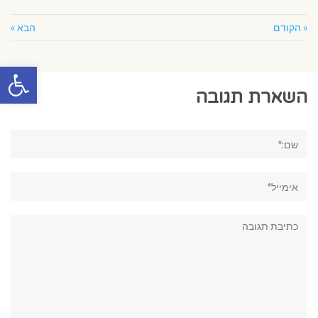
« הקודם
הבא »
פתח סרגל
השארת תגובה
שם:*
אימייל*
תגובה: