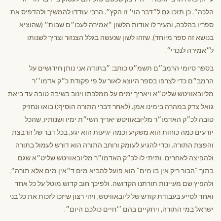
הלכה״, כן תזכו גם ל״דבר הוי׳ זו הקץ״. הרבי עודדו להמשיך ולהדפיס את
ספריו בהלכה, והעיר לו אודות הלשון ״אמירה לעכו״ם שבות״ (שהוציא
בנושא זה ספר מיוחד), שזהו לשון שנעשה בגלל הצנזור וצריך לשנותו
ל״אמירה לנכרי״.
בספר סיומי הרמב״ם תשמ״ט כותב: ״בתודה אני נותן חידושים על
הרמב״ם כדי לצרפו בספר היוצא לאור על פי פקודת כ״ק אדמו׳׳ר
מליובאוויטש שליט״א ויאריך ימים על ממלכתו וינוב בשיבה טובה עד ביאת
גואל צדק במהרה בימינו אמן. (לאחר דברי התורה הוסיף:) בואו ונחזיק
טובה לכ״ק האדמו״ר מליובאוויטש יאריך השי״ת ימיו ושנותיו, שהכל
יודעים כמה כוחות הוא משקיע וכמה יגיעות הוא יגע, בכל דבר של הרבצת
והפצת התורה. וכדי להגיע לעומק ורוחב התורה הוא דורש לעמול בתורה
ולהפיצה לאחרים. ותיתי לו לכ״ק האדמו״ר מליובאוויטש שליט״א שגם
בתוך "הבור ריק אין בו מים" הוא פועל להביא מים ד״אין מים אלא תורה״,
ולהפיץ שם מעיינות תורתנו הקדושה. ולפיכך חוב קדוש מוטל על כל אחד
ואחד לסייע בעבודת קודש של ליובאוויטש, ויהי רצון שיזכו לזכות את כל בני
ישראל במי התורה, ויתקיים בהם ׳׳חיים כולכם היום״.