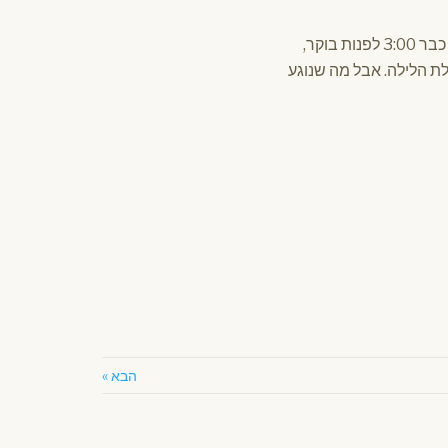
האבא התחיל להתפלפל ולומר הסברים שונים בזה, אבל הרבי אמר לו: "כבוד הרב הארליג, עכשיו כבר 3:00 לפנות בוקר,
ת הלילה. אבל מה שנוגע
הבא »