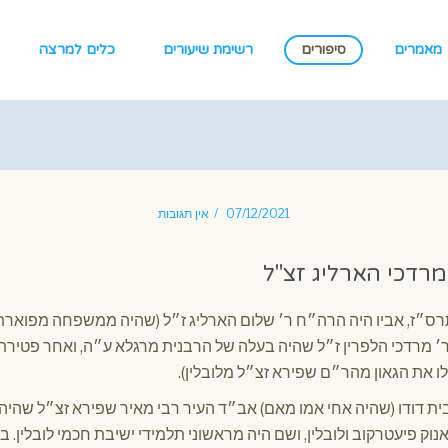
מאמרים
סיפורים
רשימת שיעורים
כלים למרצה
07/12/2021
אין תגובות
מרדכי הארליג זצ"ל
תרס״ז, אביו היה הרה״ח ר׳ שלום הארליג ז״ל (שהיה ממשפחה מפוארת
ר׳ מרדכי הלפרין ז״ל שהיה בעלה של הרבנית מרגלא ע״ה, ואחר פטירת
לו את הגאון מהר״ם שפירא זצ״ל מלובלין).
ת דודו (שהיה אחי אמו מאם) אב״ד העיר רבי מאיר שפירא זצ״ל שהיה חש
נוק פיעטרקוב ולובלין, ושם היה מראשוני תלמידי ישיבת חכמי לובלין. 