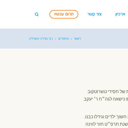
ארכיון
צור קשר
תרום עכשיו
ראשי
»
סיפורים
»
רבי מרדכי הארליג
 של חסידי טשרוטקוב
ו נישאה לגה״ח ר׳ יעקב
וך ילדים וגידלו כבנו.
בשנת תרפ״ט חזר לווינה