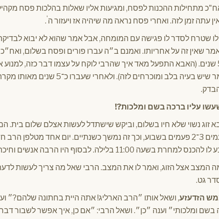
אח"כ מתחילות ההכנות לפסח, ומגיעות אליו שאלות בהלכות פסח מקהיל
'
אין עתה זמן לזה. ואחרי פסח נראה מה שיהיה אז ויעזור ה
.
ו שטרח לסדר לו פגישה עם המומחה, אבל אמר שהוא לא יבוא לבדיקה הז
מר שאין זה על אחריותו. ואמנם ב״ה עברו פורים ופסח בשלום, ואח״כ
צורך ברופאים במשך כ־5 שנים. (האבא התפעל מאד איך שהרבי לוקח על עצמו דבר כזה, למ
מומחה, כאשר הרופא אומר שיש בעיה בלב ומוכרחים לזה)
הבדק.
עשו עליו ברכה בשם ומלכות?!
 זוג נשוי שלא חיו בשלום, וביקש שישתדל לעשות אצלם שלום בית. הם 
פעמים לשיחות יעוץ, ולפעמים 3־2 פעמים בשבוע, וכך זה נמשך כשנתיים. יום אחד מט
11 בלילה. לבסוף היו הרבה אנשים וחיכה עד 2:30 בערך.
ה המצב אצל הזוג, ואמר לו את המצב. הרבי שאל מה צריך לעשות לדע
דר גט.
מש הזדעזע
, ושאל אותו ״הרב הארליג! אתה היית בחתונה שלהם?״ וענה
שם ומלכותי״ וענה ״כן״. ושאל הרבי: ״אם כן, איך אפשר לשבור דבר