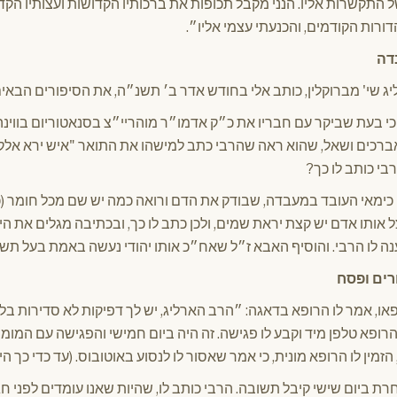
 התקשרות אליו. הנני מקבל תכופות את ברכותיו הקדושות ועצותיו הקדו
ורות הקודמים, והכנעתי עצמי אליו״.
דה
ג שי' מברוקלין, כותב אלי בחודש אדר ב׳ תשנ״ה, את הסיפורים הבאים 
כי בעת שביקר עם חבריו את כ״ק אדמו״ר מוהריי״צ בסנאטוריום בווינה
ברכים ושאל, שהוא ראה שהרבי כתב למישהו את התואר "איש ירא אלקי
י כותב לו כך?
כימאי העובד במעבדה, שבודק את הדם ורואה כמה יש שם מכל חומר (כד
צל אותו אדם יש קצת יראת שמים, ולכן כתב לו כך, ובכתיבה מגלים את ה
ך ענה לו הרבי. והוסיף האבא ז״ל שאח״כ אותו יהודי נעשה באמת בעל תש
ורים ופסח
או, אמר לו הרופא בדאגה: ״הרב הארליג, יש לך דפיקות לא סדירות בלב
ופא טלפן מיד וקבע לו פגישה. זה היה ביום חמישי והפגישה עם המומח
מין לו הרופא מונית, כי אמר שאסור לו לנסוע באוטובוס. (עד כדי כך ה
ת ביום שישי קיבל תשובה. הרבי כותב לו, שהיות שאנו עומדים לפני חג 