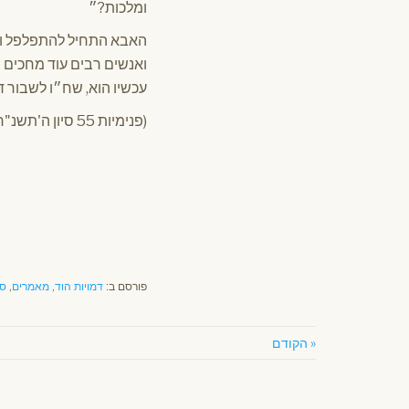
ומלכות?״
ואנשים רבים עוד מחכים 
עכשיו הוא, שח״ו לשבור ד
(פנימיות 55 סיון ה'תשנ"ח – מאת הרב שלוםדב וולפא)
פורסם ב:
דמויות הוד
,
מאמרים
,
סי
« הקודם