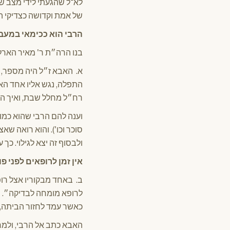
לא־ל שהגעתי לידי מצב של
של אמת וקדושה כצדיקי הד
הרבי הוא ככימאי במעב
בנו הרה״ת ר' מאיר הארלי
א. האבא ז״ל היה מספר, 
התפלה, נגש אליו אחד הא
רח״ל מחלל שבת, ואיך הרב
וענה להם הרבי שהוא כמו 
סוכר וכו'). והוא רואה שא
ולבסוף זה יצא לגילוי. כ
אין זמן לרופאים לפני פ
ב. באחד מבקוריו אצל רופ
לרופא מומחה לבדיקה״. הר
כאשר עמד לחזור הביתה, הז
האבא כתב אל הרבי, ולמחר