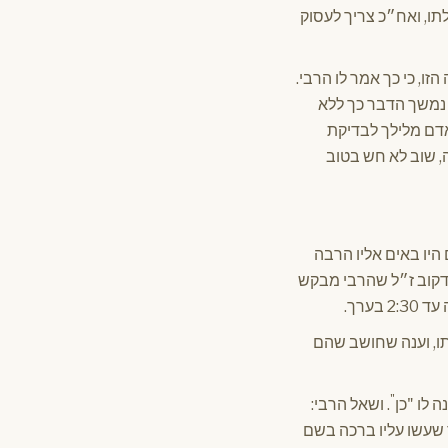
תו, ואח״כ צריך לעסוק
ו, כי כך אמר לו הרבי.
 נמשך הדבר כך ללא
נוע אדם מלילך לבדיקת
. ולאחרי שעברו כ־5 שנים מאותו מקרה, שוב לא חש בטוב
היו באים אליו הרבה
לפן הרב חדקוב ז״ל שהרבי מבקש
תו, וענה שחושב שהם
"
 לו "כן
. ושאל הרבי:
 שעשו עליו ברכה בשם