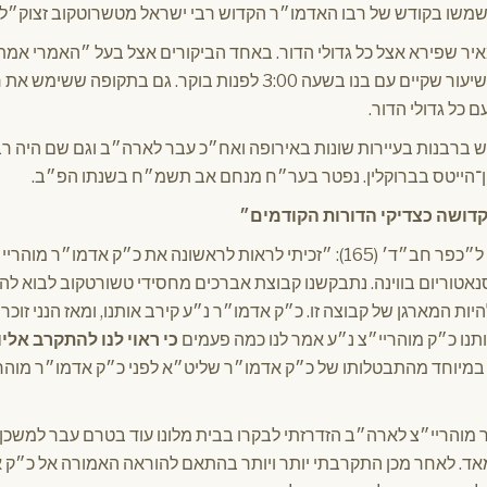
משו בקודש של רבו האדמו״ר הקדוש רבי ישראל מטשרוטקוב זצוק״ל.
מאיר שפירא אצל כל גדולי הדור. באחד הביקורים אצל בעל ״האמרי אמת
מגור את האברך הצעיר לשיעור שקיים עם בנו בשעה 3:00 לפנות בוקר. גם בתקו
כל גדולי הדור.
ברבנות בעיירות שונות באירופה ואח״כ עבר לארה״ב וגם שם היה רב
ן־הייטס בברוקלין. נפטר בער״ח מנחם אב תשמ״ח בשנתו הפ״ב.
קדושה כצדיקי הדורות הקודמים״
הרב הארליג סיפר בראיון ל״כפר חב״ד׳ (165): ״זכיתי לראות לראשונה את כ״ק אדמ
אטוריום בווינה. נתבקשנו קבוצת אברכים מחסידי טשורטקוב לבוא להת
 להיות המארגן של קבוצה זו. כ״ק אדמו״ר נ״ע קירב אותנו, ומאז הנני ז
נו כ״ק מוהריי״צ נ״ע אמר לנו כמה פעמים
כי ראוי לנו להתקרב אליו
ז במיוחד מהתבטלותו של כ״ק אדמו״ר שליט״א לפני כ״ק אדמו״ר מוהרי
מוהריי״צ לארה״ב הזדרזתי לבקרו בבית מלונו עוד בטרם עבר למשכן ק
מאד. לאחר מכן התקרבתי יותר ויותר בהתאם להוראה האמורה אל כ״ק 