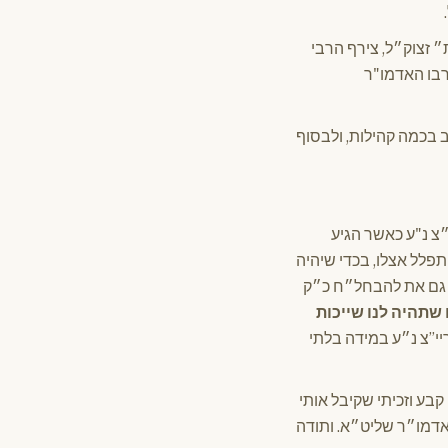
״ זצוק״ל, צירף הרבי
פה ששימש את רבו האדמו"ר
 בכמה קהילות, ולבסוף
ו״ר מוהריי״צ נ"ע כאשר הגיע
פלל אצלו, בכדי שיהיה
וכר גם את להבחל״ח כ״ק
 שתהיה לנו שייכות
י”צ נ״ע במידה בלתי
בע וזכיתי שקיבל אותי
אדמו״ר שליט״א. ותודה