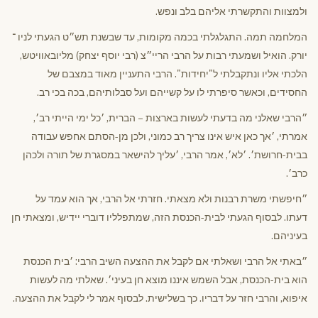
ולמצוות והתקשרתי אליהם בלב ונפש.
המלחמה תמה. התגלגלתי בכמה מקומות, עד שבשנת תש״ט הגעתי לניו ־
יורק. הואיל ושמעתי רבות על הרבי הריי״צ (רבי יוסף יצחק) מליובאוויטש,
הלכתי אליו ונתקבלתי ל"יחידות". הרבי התעניין מאוד במצבם של
החסידים, וכאשר סיפרתי לו על קשייהם ועל סבלותיהם, בכה בכי רב.
״הרבי שאלני מה בדעתי לעשות בארצות – הברית, ׳כל ימי הייתי רב׳,
אמרתי, ׳אך כאן איש אינו צריך רב כמוני, ולכן מן-הסתם אחפש עבודה
בבית-חרושת׳. ׳לא׳, אמר הרבי, ׳עליך להישאר במסגרת של תורה ולכהן
כרב׳.
״חיפשתי משרת רבנות ולא מצאתי. חזרתי אל הרבי, אך הוא עמד על
דעתו. לבסוף הגעתי לבית-הכנסת הזה, שמתפלליו דוברי יידיש, ומצאתי חן
בעיניהם.
״באתי אל הרבי ושאלתי אם לקבל את ההצעה השיב הרבי: ׳בית הכנסת
הוא בית-הכנסת, אבל השמש איננו מוצא חן בעיני׳. שאלתי מה לעשות
איפוא, והרבי חזר על דבריו. כך בשלישית. לבסוף אמר לי לקבל את ההצעה.