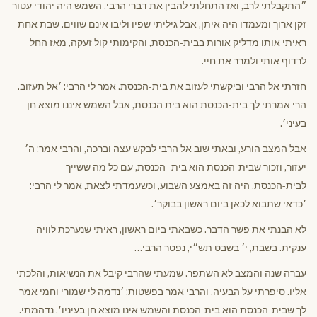
״התקבלתי לרב, ואז התחלתי להבין את דברי הרבי. השמש היה יהודי עטור
זקן ארוך ומעמדו היה איתן, אבל גיליתי שפיו וליבו אינם שווים. שבת אחת
ראיתי אותו מדליק אורות בבית-הכנסת, והקימותי קול זעקה, מאז החל
לרדוף אותי ולמרר את חיי.
חזרתי אל הרבי וביקשתי לעזוב את בית-הכנסת. אמר לי הרבי: ׳אל תעזוב.
הרי אמרתי לך בית-הכנסת הוא בית הכנסת, אבל השמש איננו מוצא חן
בעיני׳.
אבל המצב הורע, ובאתי שוב אל הרבי לבקש עצה וברכה, והרבי אמר: ה׳
יעזור, וזכור שבית-הכנסת הוא בית -הכנסת, עם כל מה ששייך
לבית-הכנסת. היה זה באמצע השבוע, וכשעמדתי לצאת, אמר לי הרבי:
׳כדאי שתבוא לכאן ביום ראשון בבוקר׳.
לא הבנתי את פשר הדבר. כשבאתי ביום ראשון, ראיתי שנערכת לוויה
ענקית. בשבת, י׳ בשבט תש״י, נפטר הרבי…
עברה שנה והמצב לא השתפר. שמעתי שהרבי קיבל את הנשיאות, והלכתי
אליו. סיפרתי על הבעיה, והרבי אמר בפשטות: ׳נדמה לי שמורי וחמי אמר
לך שבית-הכנסת הוא בית-הכנסת והשמש אינו מוצא חן בעיניו׳. נדהמתי.