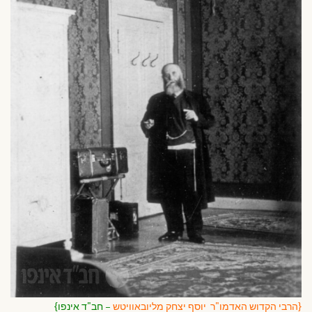
{הרבי הקדוש האדמו"ר יוסף יצחק מליובאוויטש
– חב"ד אינפו}