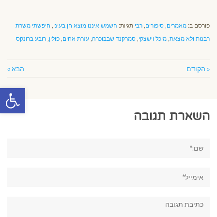
פורסם ב:
מאמרים
,
סיפורים
,
רבי
תגיות:
השמש איננו מוצא חן בעיני
,
חיפשתי משרת
רבנות ולא מצאת
,
מיכל וישצקי
,
סמרקנד שבבוכרה
,
עזרת אחים
,
פולין
,
רובע ברונקס
« הקודם
הבא »
פתח סרגל
השארת תגובה
שם:*
אימייל*
תגובה: