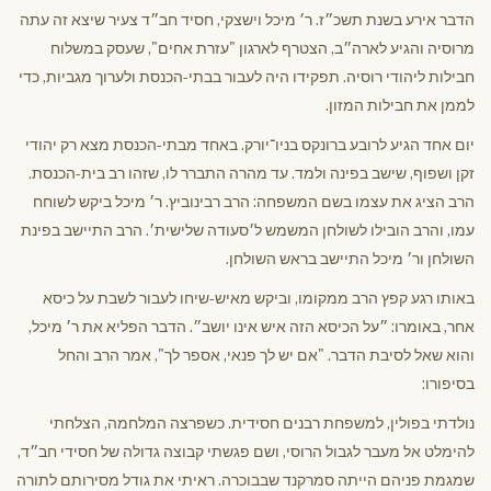
הדבר אירע בשנת תשכ״ז. ר׳ מיכל וישצקי, חסיד חב״ד צעיר שיצא זה עתה
מרוסיה והגיע לארה״ב, הצטרף לארגון "עזרת אחים", שעסק במשלוח
חבילות ליהודי רוסיה. תפקידו היה לעבור בבתי-הכנסת ולערוך מגביות, כדי
לממן את חבילות המזון.
יום אחד הגיע לרובע ברונקס בניו־יורק. באחד מבתי-הכנסת מצא רק יהודי
זקן ושפוף, שישב בפינה ולמד. עד מהרה התברר לו, שזהו רב בית-הכנסת.
הרב הציג את עצמו בשם המשפחה: הרב רבינוביץ. ר׳ מיכל ביקש לשוחח
עמו, והרב הובילו לשולחן המשמש ל׳סעודה שלישית׳. הרב התיישב בפינת
השולחן ור׳ מיכל התיישב בראש השולחן.
באותו רגע קפץ הרב ממקומו, וביקש מאיש-שיחו לעבור לשבת על כיסא
אחר, באומרו: ״על הכיסא הזה איש אינו יושב״. הדבר הפליא את ר׳ מיכל,
והוא שאל לסיבת הדבר. "אם יש לך פנאי, אספר לך", אמר הרב והחל
בסיפורו:
נולדתי בפולין, למשפחת רבנים חסידית. כשפרצה המלחמה, הצלחתי
להימלט אל מעבר לגבול הרוסי, ושם פגשתי קבוצה גדולה של חסידי חב״ד,
שמגמת פניהם הייתה סמרקנד שבבוכרה. ראיתי את גודל מסירותם לתורה