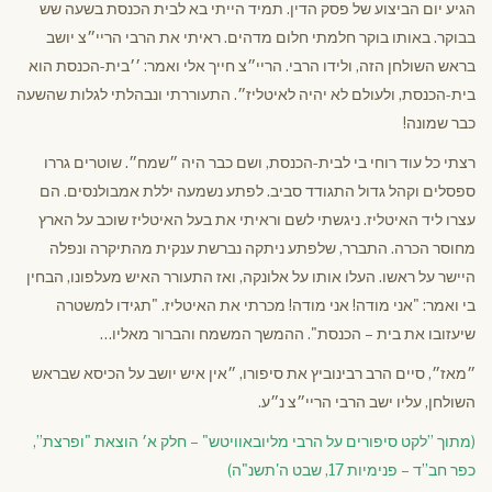
הגיע יום הביצוע של פסק הדין. תמיד הייתי בא לבית הכנסת בשעה שש
בבוקר. באותו בוקר חלמתי חלום מדהים. ראיתי את הרבי הריי״צ יושב
בראש השולחן הזה, ולידו הרבי. הריי״צ חייך אלי ואמר: ׳׳בית-הכנסת הוא
בית-הכנסת, ולעולם לא יהיה לאיטליז״. התעוררתי ונבהלתי לגלות שהשעה
כבר שמונה!
רצתי כל עוד רוחי בי לבית-הכנסת, ושם כבר היה ״שמח״. שוטרים גררו
ספסלים וקהל גדול התגודד סביב. לפתע נשמעה יללת אמבולנסים. הם
עצרו ליד האיטליז. ניגשתי לשם וראיתי את בעל האיטליז שוכב על הארץ
מחוסר הכרה. התברר, שלפתע ניתקה נברשת ענקית מהתיקרה ונפלה
היישר על ראשו. העלו אותו על אלונקה, ואז התעורר האיש מעלפונו, הבחין
בי ואמר: "אני מודה! אני מודה! מכרתי את האיטליז. "תגידו למשטרה
שיעזובו את בית – הכנסת". ההמשך המשמח והברור מאליו…
״מאז״, סיים הרב רבינוביץ את סיפורו, ״אין איש יושב על הכיסא שבראש
השולחן, עליו ישב הרבי הריי״צ נ״ע.
(מתוך ”לקט סיפורים על הרבי מליובאוויטש" – חלק א׳ הוצאת "ופרצת”,
כפר חב”ד – פנימיות 17, שבט ה'תשנ"ה)