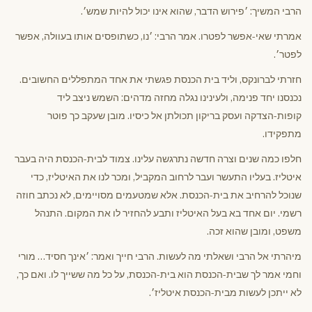
הרבי המשיך: ׳פירוש הדבר, שהוא אינו יכול להיות שמש׳.
אמרתי שאי-אפשר לפטרו. אמר הרבי: ׳נו, כשתופסים אותו בעוולה, אפשר
לפטר׳.
חזרתי לברונקס, וליד בית הכנסת פגשתי את אחד המתפללים החשובים.
נכנסנו יחד פנימה, ולעינינו נגלה מחזה מדהים: השמש ניצב ליד
קופות-הצדקה ועסק בריקון תכולתן אל כיסיו. מובן שעקב כך פוטר
מתפקידו.
חלפו כמה שנים וצרה חדשה נתרגשה עלינו. צמוד לבית-הכנסת היה בעבר
איטליז. בעליו התעשר ועבר לרחוב המקביל, ומכר לנו את האיטליז, כדי
שנוכל להרחיב את בית-הכנסת. אלא שמטעמים מסויימים, לא נכתב חוזה
רשמי. יום אחד בא בעל האיטליז ותבע להחזיר לו את המקום. התנהל
משפט, ומובן שהוא זכה.
מיהרתי אל הרבי ושאלתי מה לעשות. הרבי חייך ואמר: ׳אינך חסיד… מורי
וחמי אמר לך שבית-הכנסת הוא בית-הכנסת, על כל מה ששייך לו. ואם כך,
לא ייתכן לעשות מבית-הכנסת איטליז׳.