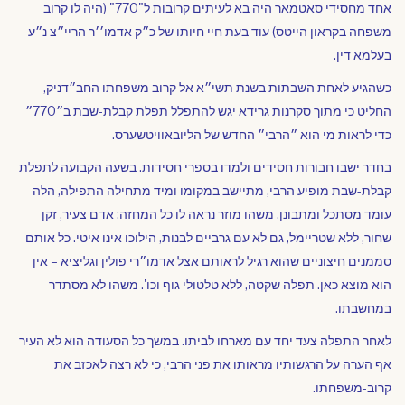
אחד מחסידי סאטמאר היה בא לעיתים קרובות ל"770" (היה לו קרוב
משפחה בקראון הייטס) עוד בעת חיי חיותו של כ״ק אדמו׳׳ר הריי״צ נ״ע
בעלמא דין.
כשהגיע לאחת השבתות בשנת תשי״א אל קרוב משפחתו החב״דניק,
החליט כי מתוך סקרנות גרידא יגש להתפלל תפלת קבלת-שבת ב״770״
כדי לראות מי הוא ״הרבי״ החדש של הליובאוויטשערס.
בחדר ישבו חבורות חסידים ולמדו בספרי חסידות. בשעה הקבועה לתפלת
קבלת-שבת מופיע הרבי, מתיישב במקומו ומיד מתחילה התפילה, הלה
עומד מסתכל ומתבונן. משהו מוזר נראה לו כל המחזה: אדם צעיר, זקן
שחור, ללא שטריימל, גם לא עם גרביים לבנות, הילוכו אינו איטי. כל אותם
סממנים חיצוניים שהוא רגיל
לראותם אצל אדמו״רי פולין וגליציא – אין
הוא מוצא כאן. תפלה שקטה, ללא טלטולי גוף וכו'. משהו לא מסתדר
במחשבתו.
לאחר התפלה צעד יחד עם מארחו לביתו. במשך כל הסעודה הוא לא העיר
אף הערה על הרגשותיו מראותו את פני הרבי, כי לא רצה לאכזב את
קרוב-משפחתו.