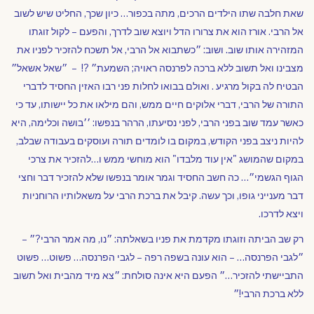
שאת חלבה שתו הילדים הרכים, מתה בכפור… כיון שכך, החליט שיש לשוב
אל הרבי. אורז הוא את צרורו הדל ויוצא שוב לדרך, והפעם – לקול זוגתו
המזהירה אותו שוב. ושוב: ״כשתבוא
אל הרבי, אל תשכח להזכיר לפניו את
מצבינו ואל תשוב ללא ברכה לפרנסה ראויה; השמעת״ ?! – ״שאל אשאל״
הבטיח לה בקול מרגיע . ואולם בבואו לחלות פני רבו האזין החסיד לדברי
התורה של הרבי, דברי אלוקים חיים ממש, והם מילאו את כל יישותו, עד כי
כאשר עמד שוב בפני הרבי, לפני נסיעתו, הרהר בנפשו: ׳׳בושה וכלימה, היא
להיות ניצב בפני הקודש, במקום בו לומדים תורה ועוסקים בעבודה שבלב,
במקום שהמושג "אין עוד מלבדו" הוא מוחשי ממש ו…להזכיר את צרכי
הגוף הגשמי״… כה חשב החסיד וגמר אומר בנפשו שלא להזכיר דבר וחצי
דבר מענייני גופו, וכך עשה. קיבל את ברכת הרבי על משאלותיו הרוחניות
ויצא לדרכו.
רק שב הביתה וזוגתו מקדמת את פניו בשאלתה: ״נו, מה אמר הרבי?״ –
״לגבי הפרנסה… – הוא עונה בשפה רפה – לגבי הפרנסה… פשוט… פשוט
התביישתי להזכיר…״ הפעם היא אינה סולחת: ״צא מיד מהבית ואל תשוב
ללא ברכת הרבי!״