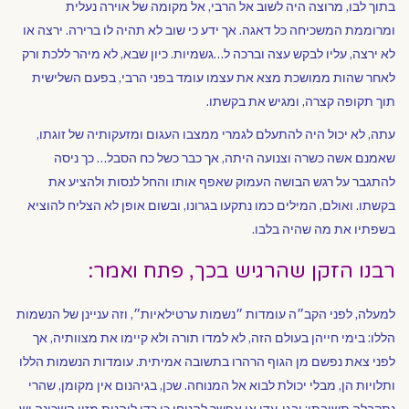
בתוך לבו, מרוצה היה לשוב אל הרבי, אל מקומה של אוירה נעלית
ומרוממת המשכיחה כל דאגה. אך ידע כי שוב לא תהיה לו ברירה. ירצה או
לא ירצה, עליו לבקש עצה וברכה ל…גשמיות. כיון שבא, לא מיהר ללכת ורק
לאחר שהות ממושכת מצא את עצמו עומד בפני הרבי, בפעם השלישית
תוך תקופה קצרה, ומגיש את בקשתו.
עתה, לא יכול היה להתעלם לגמרי ממצבו העגום ומזעקותיה של זוגתו,
שאמנם אשה כשרה וצנועה היתה, אך כבר כשל כח הסבל… כך ניסה
להתגבר על רגש הבושה העמוק שאפף אותו והחל לנסות ולהציע את
בקשתו. ואולם, המילים כמו נתקעו בגרונו, ובשום אופן לא הצליח להוציא
בשפתיו את מה שהיה בלבו.
רבנו הזקן שהרגיש בכך, פתח ואמר:
למעלה, לפני הקב״ה עומדות ״נשמות ערטילאיות״, וזה עניינן של הנשמות
הללו: בימי חייהן בעולם הזה, לא למדו תורה ולא קיימו את מצוותיה, אך
לפני צאת נפשם מן הגוף הרהרו בתשובה אמיתית. עומדות הנשמות הללו
ותלויות הן, מבלי יכולת לבוא אל המנוחה. שכן, בגיהנום אין מקומן, שהרי
נתקבלה תשובתן; ובגן-עדן אי אפשר להניחן כי כדי ליהנות מזיו השכינה יש