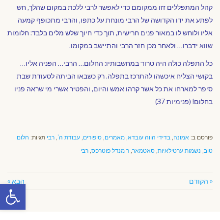
קהל המתפללים זזו ממקומם כדי לאפשר לרבי ללכת במקום שהלך, חש
לפתע את ידו הקדושה של הרבי מונחת על כתפו, והרבי מתכופף קמעה
אליו ולוחש לו במאור פנים חרישית, תוך כדי חיוך שלש מלים בלבד: חלומות
שווא ידברו… ולאחר מכן חזר הרבי והתיישב במקומו.
כל התפלה כולה היה טרוד במחשבותיו: החלום… הרבי… הפניה אליו…
בקושי הצליח איכשהו להתרכז בתפלה. רק כשבאו הביתה לסעודת שבת
סיפר למארחו את כל אשר קרהו אמש והיום, והפטיר אשרי מי שראה פניו
בחלום! (פנימיות 37)
פורסם ב:
אמונה
,
בדידי הווה עובדא
,
מאמרים
,
סיפורים
,
עבודת ה'
,
רבי
תגיות:
חלום
טוב
,
נשמות ערטילאיות
,
סאטמאר
,
ר מנדל פוטרפס
,
רבי
« הקודם
הבא »
פתח סרגל