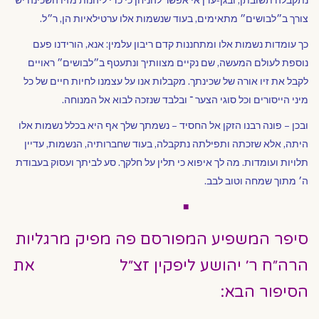
צורך ב״לבושים״ מתאימים, בעוד שנשמות אלו ערטילאיות הן, ר״ל.
כך עומדות נשמות אלו ומתחננות קדם ריבון עלמין: אנא, הורידנו פעם
נוספת לעולם המעשה, שם נקיים מצוותיך ונתעטף ב״לבושים״ ראויים
לקבל את זיו אורה של שכינתך. מקבלות אנו על עצמנו לחיות חיים של כל
מיני הייסורים וכל סוגי הצער ־ ובלבד שנזכה לבוא אל המנוחה.
ובכן – פונה רבנו הזקן אל החסיד – נשמתך שלך אף היא בכלל נשמות אלו
היתה, אלא שזכתה ותפילתה נתקבלה, בעוד שחברותיה, הנשמות, עדיין
תלויות ועומדות. מה לך איפוא כי תלין על חלקך. סע לביתך ועסוק בעבודת
ה׳ מתוך שמחה וטוב לבב.
■
סיפר המשפיע המפורסם פה מפיק מרגליות
הרה״ח ר׳ יהושע ליפקין זצ״ל את
הסיפור הבא: