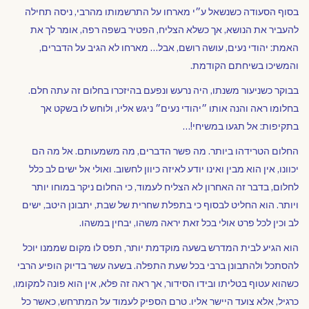
בסוף הסעודה כשנשאל ע״י מארחו על התרשמותו מהרבי, ניסה תחילה
להעביר את הנושא, אך כשלא הצליח, הפטיר בשפה רפה, אומר לך את
האמת: יהודי נעים, עושה רושם, אבל… מארחו לא הגיב על הדברים,
והמשיכו בשיחתם הקודמת.
בבוקר כשניעור משנתו, היה נרעש ונפעם בהיזכרו בחלום זה עתה חלם.
בחלומו ראה והנה אותו ״יהודי נעים״ ניגש אליו, ולוחש לו בשקט אך
בתקיפות: אל תגעו במשיחי!…
החלום הטרידהו ביותר. מה פשר הדברים, מה משמעותם. אל מה הם
יכוונו, אין הוא מבין ואינו יודע לאיזה כיוון
לחשוב. ואולי אל ישים לב כלל
לחלום, בדבר זה האחרון לא הצליח לעמוד, כי החלום ניקר במוחו יותר
ויותר. הוא החליט לבסוף כי בתפלת שחרית של שבת, יתבונן היטב, ישים
לב וכין לכל פרט אולי בכל זאת יראה משהו, יבחין במשהו.
הוא הגיע לבית המדרש בשעה מוקדמת יותר, תפס לו מקום שממנו יוכל
להסתכל ולהתבונן ברבי בכל שעת התפלה. בשעה עשר בדיוק הופיע הרבי
כשהוא עטוף בטליתו ובידו הסידור, אך ראה זה פלא, אין הוא פונה למקומו,
כרגיל, אלא צועד היישר אליו. טרם הספיק לעמוד על המתרחש, כאשר כל