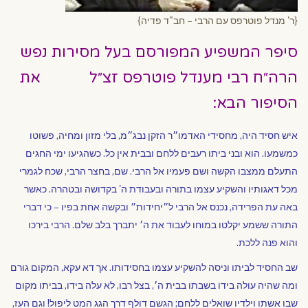
{ר' מנדל פוטרפס עם הרבי – חב"ד פדיה}
סיפר המשפיע המפורסם בעל מסירות נפש
הרה״ח רבי מענדל פוטרפס זצ״ל את
הסיפור הבא:
איש חסיד היה, מחסידי האדמו״ר הזקן נבג״מ, בלי מזון ומחיה, פשוטו
כמשמעו. הוא ובני ביתו רעבים ללחם ובבית אין כל. כשהגיעו ימי החגים
התעלם ממצבו הקשה ושם פעמיו אל הרבי. שם, בחצר הרבי, שכח לגמרי
מכל דאגותיו והשקיע עצמו בתורה ובעבודת ה' בקדושה ובטהרה. כאשר
באה עת הפרידה, נכנס אל הרבי ל״יחידות״ ובקשה אחת בפיו – כי דברי
התורה ששמע יקלטו במוחו לעבוד את ה׳ יתברך בלב שלם. הרבי בירכו
והוא פנה ללכת.
שב החסיד לביתו וניסה להשקיע עצמו בחסידותו. אך דא עקא, המקום גורם
ומה שהיה עולה בידו בשבתו בבית ה׳, בצל רבו, לא עלה בידו, בביתו מקום
שבו אשתו וילדיו שואלים ללחם; הגשם דולף דרך הגג המט ליפול! וגם העז,