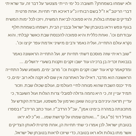
ולא ישמחו בשמחתן? תשובה: כל ימי הייתי מצטער על דבר זה, עד שראיתי
דברי הריטב״א ז״ל בשם רבותיו נ״ע דאיכא תרי תחיות. אחת פרטית
לצדיקים שמתו בגלות, והיא סמוכה לביאת המשיח, ויזכו לכל ימות המשיח
בגוף ונפש ויראו בטובתן של ישראל ובבניין הבית, וישמחו בשמחת חלף
עבודתם וכו׳. ואחת כללית והיא סמוכה להכנסת שבת כאשר קבלתי, והוא
נקרא עולם התחייה, ועליה נאמר ורבים מישיני אדמת עפר יקיצו וכו׳.
״שוב ראיתי שזה מוסכם דשתי תחיות יש, ועל התחייה הראשונה נאמר
בנבואת זכריה בן ברכיהו עוד ישבו זקנים וזקנות בשערי ירושלים. …
ומדקאמר קרא עוד ישבו זקנים וזקנות וכו׳ מרוב ימים, משמע שעל התחייה
הראשונה הוא מדבר, דאילו על האחרונה אין שם לא זקנה ולא רוב ימים, כי
מיד יכנס השבת שהוא מנוחה לחיי העולמים, ועולם שכולו שבת. וזכור
תמיד עניין זה, כי היא נחמה גדולה לסובלי צרות הגלות ועול השעבוד, כי
עדיין תראה עיניהם ציון נוה שאנן וארמון על משפטו, ועבודת הקודש על
מתכונתה במהרה בימינו אמן״, עכ״ל הרדב״ז. ועוד כתב הרידב״ז בספרו
מגדל דוד (פ״ג,א): ״…ואותם שמתו על קדושת שמו… וא״כ לא יראו
בטובתן ישראל. לכן אמרו כי שתי תחיות הן, אחת פרטית לאותן הצדיקים
אשר מתו בגלות ולא ראו בטובה, כדי שיזכו לראות בטובתן של ישראל,