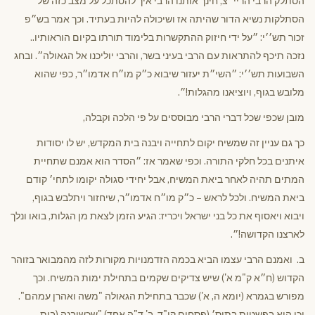
הסתלק הרבי הריי״צ, חינך אותנו הרבי איך להסתכל על מצב כזה של
הסתלקות נשיא הדור שהיתה אז ושיכולה להיות בעתיד. וכך אמר בש״פ
זכור תש׳׳י: ״על ידי חיזוק ההתקשרות בלימוד תורתו בקיום הוראותיו..
נזכה תיכף להתראות עם הרבי בעיני בשר, והרבי יוליכנו אל הגאולה״. ובחג
השבועות תש׳׳י: ״השי״ת יעזור שיבוא כ״ק מו״ח אדמו״ר, כפי שהוא
מלובש בגוף, ויוציאנו מהגלות!״.
מובן שכפי שכל דברי הרבי מבוססים על פי הלכה וקבלה,
כך גם עניין זה שמשיח יקום לתחייה ויבנה בית המקדש, יש לו יסודות
איתנים בכל חלקי התורה. וכפי שאמר אז: ״הסדר הוא אמנם שתחיית
המתים תהיה לאחר ביאת המשיח, אבל יחידי סגולה יקומו לתחי׳ קודם
ביאת המשיח. ולכל לראש – כ״ק מו״ח אדמו״ר, שיחזור ויתלבש בגוף,
ויבוא ויאסוף את כל בני ישראל ויכריז: הגיע הזמן לצאת מן הגלות, בואו ונלך
לארצנו הקדושה!״.
ב. ואמנם הרבי עצמו הביא בכמה הזדמנויות מקורות לזה מהמבואר בזוהר
הקדוש (ח״א ק"מ א') שיש צדיקים שקמים בתחילת ימות המשיח. וכך
מפורש בגמרא (יומא ה, א') שכבר בתחילת הגאולה "משה ואהרן עמהם".
וכן הוא בפשטות בתוס׳ (פסחים קי"ד, ב' ד"ה אחד) "שכשיבנה (בית