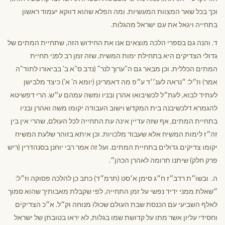
וכך בכל שאר המצוות המעשיות. ומה הפלא שהוא דווקא יעמוד ראשון
בתחייה ויגאל את עם ישראל מהגלות.
ד. והנה גם בספרי הלכה מוצאים אנו את החידוש הזה, שתחיית המתים של
גדולי הצדיקים היא בתחילת ימות המשיח, שזה זמן רב לפני תחיית
המתים הכללית. וכן מבאר גם ה"ערוך לנר" (נדב ס"א ב' בביאורו לתוד"ה
אמר) וז״ל: ״נראה לענ׳׳ד ע״פ מה דאמרינן (יומא ה' א') כיצד מלבישן
לעתיד לבוא, לעת״ל לכשיבואו אהרן ובניו ומשה עמהם ע״ש. הרי דפשיטא
להגמרא דלכשיבנה בית המקדש וישוב העבודה יקומו משה ואהרן ובניו
בתחיית המתים, אף שזה עדיין אינה עת התחייה לכל העולם, שהרי אין בין
זה״ז לימות המשיח אלא שעבוד מלכויות. וכן איתא בזוהר שלעת המשיח
יקומו צדיקים גדולים בתחיית המתים. ועל זה אמר רבי יוחנן בסנהדרין (ריש
פרק חלק) שיתנו תרומה לאהרן הכהן״.
ה. ובשו״ת רדב״ז ח״ג סימן א׳סט (תרמ״ד) כתב כן להלכה פסוקה וז״ל:
״שאלת ממני ידיד נפשי על זמן התחייה, לפי שקבלת מאבותיך שהוא סמוך
לאלף השביעי עם הכנסת שבת העולם שכולו מנוחה וק״ל. א״כ הצדיקים
וחסידי עליון אשר מתו על קדושת שמו בגלות, לא יראו בטובתן של ישראל