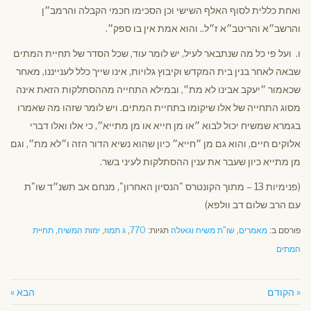
ואחת כללית לסוף האלף השישי וכן הסכימו חכמי הקבלה והרמב״ן
והרשב״א והריטב״א ז״ל.. והוא אמת אין בו ספק״.
ו. ועל פי כל מה שנתבאר לעיל, יש לומר עוד, שכל הסדר של תחיית המתים
שבאה לאחר בנין בית המקדש וקיבוץ גלויות, אינו שייך כלל לענייננו, מאחר
שכאמור ״יעקב אבינו לא מת״, ובמילא התחייה מההסתלקות הזאת אינה
מסוג התחייה של אלו שיקומו בתחיית המתים. ויש לומר שזהו מה שאמרו
בגמרא שמשיח יכול לבוא ״או מן חייא או מן מתייא״, כי אלו ואלו דברי
אלוקים חיים, והוא גם מן ״חייא״ כיון שהוא נשיא הדור הזה ו״לא מת״, וגם
מן מתייא כיון שעבר את ענין ההסתלקות לעיני בשר.
(פנימיות 13 – מתוך הקונטרס "הנסיון האחרון", מנחם אב תשנ״ד שו"ת
עם הרב שלום דב וולפא)
פורסם ב:
מאמרים
,
שו"ת משיח וגאולה
תגיות:
770
,
ג תמוז
,
ימות המשיח
,
תחיית
המתים
« הקודם
הבא »