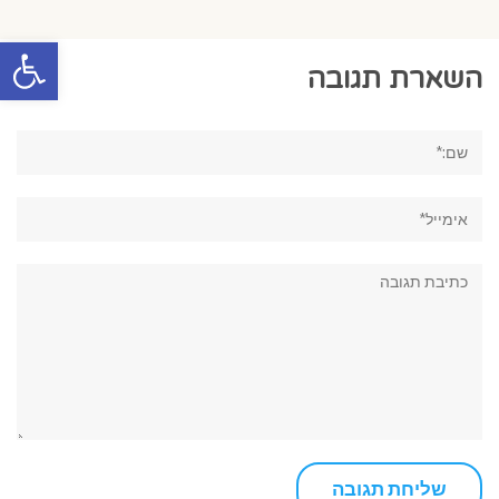
פתח סרגל
השארת תגובה
שם:*
אימייל*
תגובה: