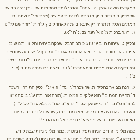
המקדש) משה ואהרן יהיו עמנו". והרבי לומד ממקורות אלו שכן יהיה בפועל
שהצדיקים הגדולים יקומו בתחילת ימות המשיח (וזאת אע״פ שתחיית
המתים הכללית תהיה רק ארבעים שנה לאחר קיבוץ גלויות ־ זוהר שם קל"ט
א' וראה ברכות מ"ט א' תנחומא נ"ח י"א).
ובליקוטי שיחות ח״ב ע׳ 518 כותב הרבי: "שבקרוב יהיה והקיצו ורננו שוכני
עפר והוא בתוכם, והרבי יוציא אותנו מהגלות״. ומוסיף לבאר בזה שתחיית
המתים של יחידים היתה גם בעבר ״וכידוע כמה סיפורים בש״ס ומדרשים
ומצדיקים שהחיו מתים. וכמאמר רז״ל זוטי דאית בכו מחיה מתים (ע״ז י'
ב' )״.
ג. והנה מבואר בחסידות, שהשכר ד"גן עדן" הוא ע״י עסק התורה, והשכר
ד״תחיית המתים״ הוא על קיום המצוות. (תורה אור יתרו ע"ג ב' סהמ״צ
להצ״צ ט"ו ב' ד"ה כי ישאלך עטר״ת רפ״ב, סה״מ מלוקט ח״ג ע׳ ל"ד).
ומעתה, האם היה עוד מישהו מאז מתן תורה, שפעל כל כך הרבה קיום
מצוות מעשיות בפועל ממש ע״י בני ישראל כמו הרבי ?!
כמה מליוני יהודים הניחו תפילין בזכותו, כמה מליוני נרות שבת קודש
הודלקו ע״י הוראתו, כמה מליוני מטבעות ושטרות ניתנו לצדקה בשליחותו,