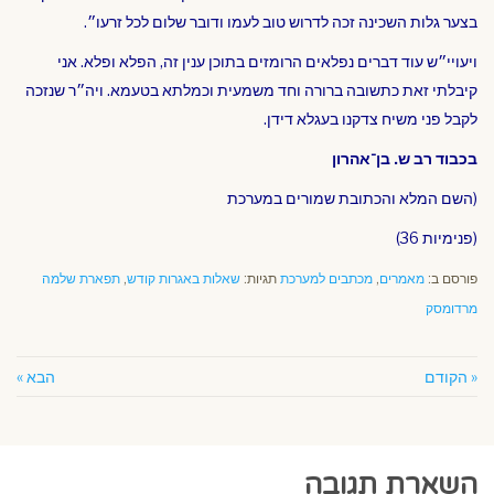
בצער גלות השכינה זכה לדרוש טוב לעמו ודובר שלום לכל זרעו״.
ויעויי״ש עוד דברים נפלאים הרומזים בתוכן ענין זה, הפלא ופלא. אני
קיבלתי זאת כתשובה ברורה וחד משמעית וכמלתא בטעמא. ויה״ר שנזכה
לקבל פני משיח צדקנו בעגלא דידן.
בכבוד רב ש. בן־אהרון
(השם המלא והכתובת שמורים במערכת
(פנימיות 36)
פורסם ב:
מאמרים
,
מכתבים למערכת
תגיות:
שאלות באגרות קודש
,
תפארת שלמה
מרדומסק
« הקודם
הבא »
השארת תגובה