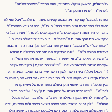
על השולחן, הראשון שנקלע תחת ידי, והוא הספר ״תפארת שלמה״
לאדמו״ר ר״ש מרדומסק זצ״ל,
ונפתח לנו בעמ׳ קצו-קצז. אני מצטט קטעים מעמודים אלו: …״אבל הוא לא
נפגם כלל בעץ הדעת והיה תמיד בבחי׳ חי כנ״ל, והנה זה נודע מהאריז״ל
כי מרדכי היה נשמת יעקב אבינו ע״ה ויעקב אבינו לא מת״(תענית ה,ב.) כי
יעקב איש תם הפך אותיות מ״ת לת״ם …כי הצדיק יסוד עולם נקרא חי"…
״יבואר עפ״י מ״ש במעלות הצדיק אשר בכל יום הולך במדרגה יותר גבוה
בעבודת הבורא ב״ה״… ״וגם הצדיקים הם מנחמים כביכול את הבורא
ב״ה שיהא הגאולה ב״ב ואז ישמח ה׳ במעשיו, ישמח אותיות משי׳׳ח
שקדמה נשמתו לבריאת העולם …״וז׳׳ש (ירמיהו ל,יז.) ציון דורש אין לה
(ר״ה ל,א.) מכלל דבעי דרישה. לשון דרישה שייך בדבר הנאבד ממנו והוא
בעולם אך לא נודע מקומו איה. לכן כתיב באבידה – עד דרוש אחיך אותו, כי
ענין הגאולה הוא דבר שהוא מוכן בעולם כאשר שמו של משיח קדמה
לברי״ע״… ׳׳וזהו הרמז בשמו של יצחק אותיות ק״ץ ח״י וג״כ בהיפך ח״י
ק׳׳ץ, שהיה לו חיות מקץ הגאולה שיהיה ב״ב וימלא כבוד מלכותו בכל
העולם״… ״לכן זה יהיה שכרו ממה שהיה נצטער בצער גלות השכינה, יזכה
לדרוש בשלום אומה שלמה – כנסת ישראל… לכן גם במרדכי שהיה הולך