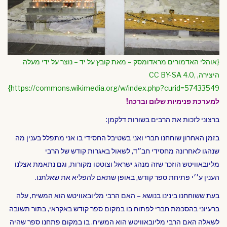
{אוהלי האדמורים מראדומסק – מאת קובץ על יד – נוצר על ידי מעלה
היצירה, CC BY-SA 4.0,
https://commons.wikimedia.org/w/index.php?curid=57433549}
למערכת פנימיות שלום וברכה!
ברצוני לזכות את הרבים בשורות דלקמן:
בזמן האחרון שוחחנו חברי ואני בשטיבל החסידי בו אני מתפלל בענין מה
שנהגו לאחרונה מחסידי חב״ד, לשאול באגרות קודש של הרבי
מליובאוויטש הוזכר שזה מנהג ישראל וצוטטו מקורות, וגם נתאמת אצלנו
הענין ע׳׳י פתיחת ספר קודש, באופן שתאם להפליא את שאלתנו.
בעת ששוחחנו בינינו בנושא – האם הרבי מליובאוויטש הוא המשיח, עלה
ברעיוני בהסכמת חברי לפתוח בו במקום ספר קודש באקראי, בתור תשובה
לשאלה האם הרבי מליובאוויטש הוא המשיח. בו במקום פתחנו ספר שהיה