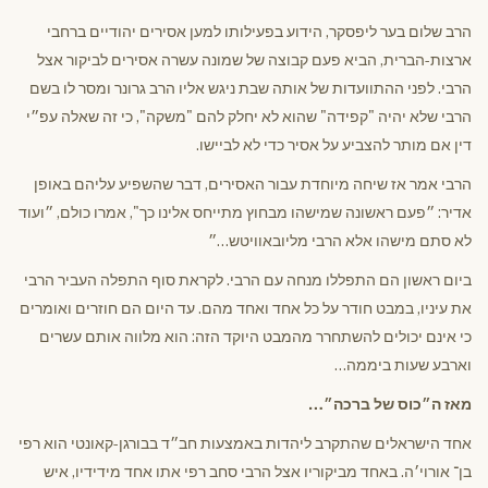
הרב שלום בער ליפסקר, הידוע בפעילותו למען אסירים יהודיים ברחבי
ארצות-הברית, הביא פעם קבוצה של שמונה עשרה אסירים לביקור אצל
הרבי. לפני ההתוועדות של אותה שבת ניגש אליו הרב גרונר ומסר לו בשם
הרבי שלא יהיה "קפידה" שהוא לא יחלק להם "משקה", כי זה שאלה עפ״י
דין אם מותר להצביע על אסיר כדי לא לביישו.
הרבי אמר אז שיחה מיוחדת עבור האסירים, דבר שהשפיע עליהם באופן
אדיר: ״פעם ראשונה שמישהו מבחוץ מתייחס אלינו כך", אמרו כולם, ״ועוד
לא סתם מישהו אלא הרבי מליובאוויטש…״
ביום ראשון הם התפללו מנחה עם הרבי. לקראת סוף התפלה העביר הרבי
את עיניו, במבט חודר על כל אחד ואחד מהם. עד היום הם חוזרים ואומרים
כי אינם יכולים להשתחרר מהמבט היוקד הזה: הוא מלווה אותם עשרים
וארבע שעות ביממה…
מאז ה״כוס של ברכה״…
אחד הישראלים שהתקרב ליהדות באמצעות חב״ד בבורגן-קאונטי הוא רפי
בן־ אורוי׳ה. באחד מביקוריו אצל הרבי סחב רפי אתו אחד מידידיו, איש