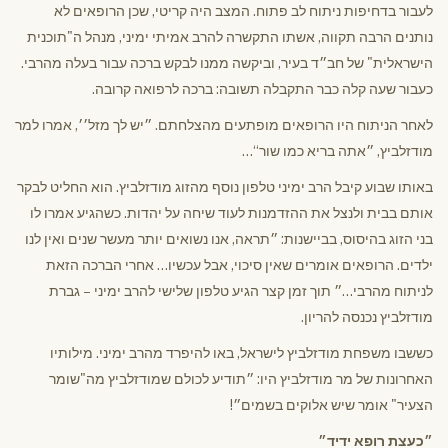
לעבור בדחיפות ניתוח לב פתוח. המצב היה קריטי, שכן הרופאים לא
נותנים הרבה תקווה, אשתו התקשרה להרב אמיתי ימיני, מנהל ה"תוכנית
הישראלית" של חב״ד בעיר, וביקשה ממנו לבקש ברכה עבור בעלה מהרבי.
כעבור שעה קלה כבר התקבלה תשובה: ברכה לרפואה קרובה.
לאחר הניתוח היו הרופאים מופתעים מהצלחתם. ״יש לך מזל׳׳, אמרו למר
מודזלביץ, ״אתה בריא כמו שור“…
באותו שבוע קיבל הרב ימיני טלפון נוסף מהזוג מודזלביץ. הוא החליט לבקר
אותם בבית ולנצל את ההזדמנות לעוד שיחה על יהדות. כשהגיע אמרו לו
בני הזוג בהיסוס, בביישנות: ״תראה, אנו נשואים יותר מעשר שנים ואין לנו
ילדים. הרופאים אומרים שאין סיכוי, אבל עכשיו… אחרי הברכה הזאת
לניתוח מהרבי…״ תוך זמן קצר הגיע טלפון שלישי להרב ימיני – גברת
מודזלביץ נכנסה להריון.
כששבו משפחת מודזלביץ לישראל, באו להיפרד מהרב ימיני. מילותיו
האחרונות של מר מודזלביץ היו: ״תודיע לכולם שמודזלביץ מה"שומר
הצעיר" אומר שיש אלוקים בשמים״!
״כעצת רופא ידיד״