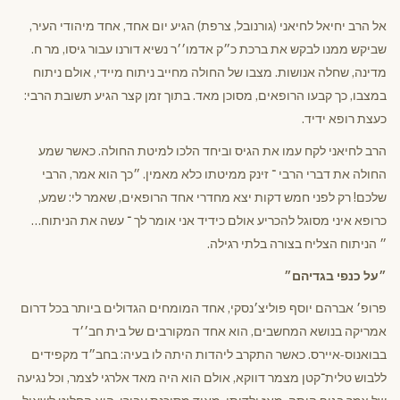
אל הרב יחיאל לחיאני (גורנובל, צרפת) הגיע יום אחד, אחד מיהודי העיר,
שביקש ממנו לבקש את ברכת כ״ק אדמו׳׳ר נשיא דורנו עבור גיסו, מר ח.
מדינה, שחלה אנושות. מצבו של החולה מחייב ניתוח מיידי, אולם ניתוח
במצבו, כך קבעו הרופאים, מסוכן מאד. בתוך זמן קצר הגיע תשובת הרבי:
כעצת רופא ידיד.
הרב לחיאני לקח עמו את הגיס וביחד הלכו למיטת החולה. כאשר שמע
החולה את דברי הרבי ־ זינק ממיטתו כלא מאמין. ״כך הוא אמר, הרבי
שלכם! רק לפני חמש דקות יצא מחדרי אחד הרופאים, שאמר לי: שמע,
כרופא איני מסוגל להכריע אולם כידיד אני אומר לך ־ עשה את הניתוח…
״ הניתוח הצליח בצורה בלתי רגילה.
״על כנפי בגדיהם״
פרופ׳ אברהם יוסף פוליצ׳נסקי, אחד המומחים הגדולים ביותר בכל דרום
אמריקה בנושא המחשבים, הוא אחד המקורבים של בית חב׳׳ד
בבואנוס-איירס. כאשר התקרב ליהדות היתה לו בעיה: בחב״ד מקפידים
ללבוש טלית־קטן מצמר דווקא, אולם הוא היה מאד אלרגי לצמר, וכל נגיעה