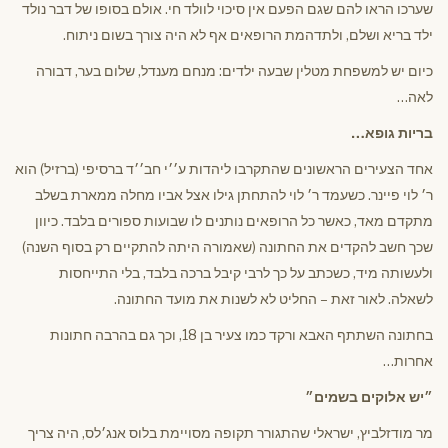
שערכו הראו להם שגם הפעם אין סיכוי לוולד חי. אולם בסופו של דבר נולד
ילד בריא ושלם, ולתדהמת הרופאים אף לא היה צורך בשום ניתוח.
כיום יש למשפחת מטלין שבעה ילדים: מנחם מענדל, שלום בער, דבורה
לאה…
בריות גופא…
אחד הצעירים הראשונים שהתקרבו ליהדות ע׳׳י חב׳׳ד ברסיפי (ברזיל) הוא
ר׳ לוי פיינר. כשעמד ר׳ לוי להתחתן גילו אצל אביו מחלה ממארת בשלב
מתקדם מאד, כאשר כל הרופאים נותנים לו שבועות ספורים בלבד. כיוון
שכך חשב להקדים את החתונה (שאמורה היתה להתקיים רק בסוף השנה)
ולעשותה מיד, כשכתב על כך לרבי קיבל ברכה בלבד, בלי התייחסות
לשאלה. לאור זאת – החליט לא לשנות את מועד החתונה.
בחתונה השתתף האבא ורקד כמו צעיר בן 18, וכך גם בהרבה חתונות
אחרות…
״יש אלוקים בשמים״
מר מודזלביץ, ישראלי שהתגורר תקופה מסויימת בלוס אנג׳לס, היה צריך