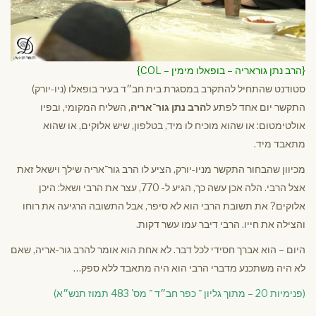
{הרב נתן גוראריה – בופאלו מימין – COL}
סטודנט שהתחיל להתקרב במסגרת בית חב״ד בעיר בופאלו (ניו-יורק)
התקשר יום אחד לפתע ל
הרב נתן גור־אריה
, השליח המקומי, ובפיו
אולטימטום: או שהוא מוכיח לו מיד, בטלפון, שיש אלוקים, או שהוא
מתאבד מיד.
מכיוון שהבחור התקשר מניו-יורק, הציע לו הרב גור־אריה שילך וישאל זאת
אצל הרבי. הלה אכן עשה כך, הגיע ל- 770, עצר את הרבי ושאל: היכן
אלוקים? את תשובת הרבי הוא לא סיפר, אבל התשובה הרגיעה את רוחו
והצילה את חייו. הרבי דיבר עמו עשר דקות.
היום – הוא אברך חסידי לכל דבר. לא אחת הוא אומר להרב גור-אריה, שאם
לא היה משתכנע מדברי הרבי הוא היה מתאבד ללא ספק…
(פנימיות 20 – מתוך גליון ־ כפר חב״ד ־ מס' 483 תמוז תנש״א)