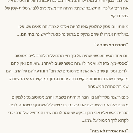
של צמר בגוף היתה, מאז ילדותו, מאוד מסוכנת עבורו. הוא החליט לשאול
את הרבי על כך, והתשובה שקיבל היתה חד משמעית: ללבוש טלית-קטן של
צמר דווקא.
מאותו יום פסק לחלוטין גופו להיות אלרגי לצמר. הרופאים שטיפלו
באלרגיה אמרו לו שהם נתקלים בתופעה כזאת לראשונה
בחייהם…
״טהרת המשפחה״
יום אחד הגיע זוג נשוי שהיה על סף חיי התבוללות להרב לייב מטוסוב
(נאנסי-מץ, צרפת), ואמרו לו שזה כעשר שנים לאחר נישואיהם ואין להם
ילדים, ומכיוון שהם ראו את הפירסומים של חב״ד ונודע להם על הרבי, הם
מבקשים שהרב מטוסוב יבקש ברכה עבורם. תוך זמן קצר הגיע התשובה:
שמירת טהרת המשפחה.
כעבור שנה נולד לזוג בן. הברית היתה בשבת, והרב מטוסוב נסע למקום
מגורם של הזוג ועשה שם את השבת, כדי שיוכל להשתתף בשמחה. לפני
הברית ניגש אליו אבי הבן וביקש שיאמר לו מה שמו המדוייק של הרבי כדי
לקרוא לרך הנימול על שמו…
״ואת אסיריו לא בזה״