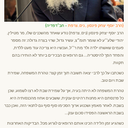
{הרב יוסף יצחק פינסון , ניס, צרפת
– חב"דפדיה}
הרב יוסף יצחק פינסון (ניס, צרפת) נודע שאחד מהשכנים שלו, מר מטילין,
יהודי שלע׳׳ע לא שומר תומ״צ, עשיר גדול, שרוי בצרה גדולה: זה מספר
פעמים שאשתו ילדה ולד מת ר׳׳ל, ועכשיו היא צריכה עוד מעט ללדת,
והפחד הפך להיסטריה… גם הרופאים הבכירים ביותר לא הותירו בהם
תקוות.
כשכתבו על כך לרבי יצאה תשובה תוך זמן קצר: טהרת המשפחה, שמירת
שבת ויום טוב.
טהרת המשפחה לא היתה בעיה, אך על שמירת שבת לא רצו לשמוע, שכן
כל פרנסתם היא מחנות רהיטים ענקית, ששבעים אחוז מהכנסותיה היא
בשבת. לאחר מאמץ ושכנוע ארוך הסכימו סוף סוף גם לתנאי הזה, ואכן כבר
בשבת הראשונה הפסידו סכום ענק…
כשהגיע זמן הלידה הכינו אותם הרופאים לגרוע מכל. הבדיקות האחרונות