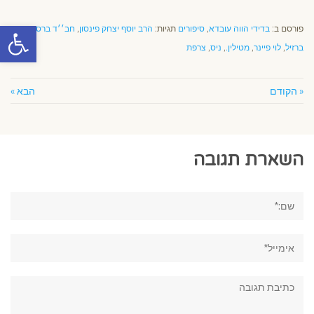
פתח סרגל
פורסם ב:
בדידי הווה עובדא
,
סיפורים
תגיות:
הרב יוסף יצחק פינסון
,
חב׳׳ד ברסיפי
ברזיל
,
לוי פיינר
,
מטילין.
,
ניס
,
צרפת
« הקודם
הבא »
השארת תגובה
שם:*
אימייל*
תגובה: