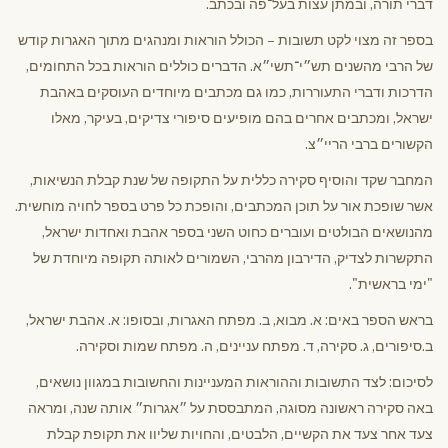
דברי תורה, ובמתן עצות בעל־פה ובכתב.
בספר זה מצוי לקט תשובות – הכולל הוראות ומנהגים מתוך האגרות קודש
של הרבי מהשנים תש״י־תשי״א. הדברים כוללים הוראות בכל התחומים,
הדרכות ודברי התעוררות, כמו גם מכתבים מיוחדים העוסקים באהבת
ישראל, ומכתבים אחרים בהם מופיעים סיפורי צדיקים, בעיקר, מאלו
הקשורים ברבי הריי״צ.
המחבר שקד והוסיף סקירה כללית על התקופה של שנת קבלת הנשיאות,
אשר שופכת אור על תוכן המכתבים, והופכת כל פרט בספר לחויה מוחשית.
מהנושאים הבולטים ועוברים כחוט השני בספר אהבת ואחדות ישראל,
התקשרות לצדיק, הדירבון מהרבי, השמורים לאותה תקופה מיוחדת של
"ימי בראשית".
בראש הספר באים: א. מבוא, ב. מפתח האגרות, ובסופו: א. אהבת ישראל,
ב.סיפורים, ג. סקירה, ד. מפתח עניינים, ה. מפתח שמות וסקירה.
לסיכום: לצד התשובות וההוראות המעניינות והחשובות במגוון נושאים,
באה סקירה ראשונה מסוגה, המתבססת על ״אגרות״ אותה שנה, ומראה
צעד אחר צעד את הקשיים, הלבטים, והחויות שליוו את תקופת קבלת