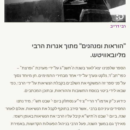
רבי דרייב
"הוראות ומנהגים" מתוך אגרות הרבי
מליובאוויטש.
הספר שלפנינו יצא־לאור בשנת ה'תשנ״ג על־ידי מערכת "ופרצת" –
כפר־חב"ד, נלקט ונערך על־ידי אחד מבחירי התמימים. חן מיוחד נסוך
על־פני ספר זה המשקף את השלבים בקבלת הנשיאות על־ידי הרבי, כפי
שבאו לידי ביטוי בנוסח התשובות וההוראות, ובתוכן המכתבים.
כידוע כ״ק אדמו״ר הריי״צ זי״ע נסתלק ביום י' שבט תש”י. מיד נתנו
החסידים עיניהם ברבי , אשר סירב בתוקף לקבל את הנשיאות. אולם לאחר
שנה, ביום י' שבט ה'תיש״א קיבל עליו הרבי את הנשיאות באופן רשמי.
מאידך גם במשך השנה, פעל הרבי בניהול הפעולות הקדושות, באמירת