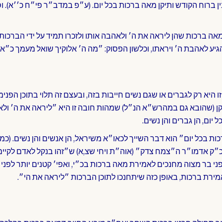
 ברוח הקודש ותיקן מאה ברכות בכל יום. (ע״פ במדב״ר פי״ח כ׳׳א). 
 מאה ברכות שהן ליראה את ה׳ ולאהבה אותו ולזכרו תמיד על ידי הברכו
גיע לאהבת ה׳ ויראתו, וכלשון הפסוק: ״מה ה׳ אלוקיך שואל מעמך כ״א 
יא רק לגברים או שגם נשים חייבות בזה, ובעצם זה תלוי בתוכן הפנימי 
 (שהובא גם במהרש״א הנ״ל) שמהות חובה זו היא ״ליראה את ה׳ ולאה
יום, הן גברים והן נשים.
ות בכל יום״ הוא דבר השייך לכאו״א משיראל, הן אנשים והן נשים. (
כ״ק אדמו״ר ה״צמח צדק״ (אוה״ת ויחי שצ,א) ש״זהו בנקל לאדם לקיים״
י בר מצוה מחנכים לאמירת מאה ברכות בכ״י, ואפי׳ קטנים יותר לפני 
ירת ברכות, באופן כזה שיתחנכו לתוכן הברכות ״ליראה את הי״.