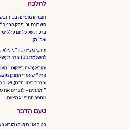
להלכה
חובה זו מופיעה בטור ובש
ברכות של כל יום כולל ימי
ואכ״מ).
להשלמת 100 ברכות (שאז חסרים י״ג ברכות) ד״צריך למלאותם בפירות ומיני בשמים״, אלא אף ביום התענית.
ומובא (ראה בילקוט ״מעם
פריו״ שעפ״י המובן מהגמ
״ומאתים – לנטרים את פרי
מספר התרי״ג מצוות.
טעם הדבר
בטור או״ח (שם) מובא בשם