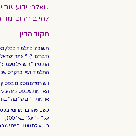
שאלה: ידוע שחיי
לחיוב זה וכן מה
מקור הדין
תשובה: בתלמוד בבלי, מס
(דברים י׳): ״ועתה ישראל 
התוס
ד״ה שואל מעמך: ״ו
'
התלמוד, ועיין בדק״ס שכנר
ויש רמזים נוספים בפסוק 
אותיות. וי״מ ש״מה״ בחילו
כשם שהדבר מרומז בפסוק 
על״ 
כן״ עולה 100, והיינו שגבר ירא ה' מברך מאה ברכות.