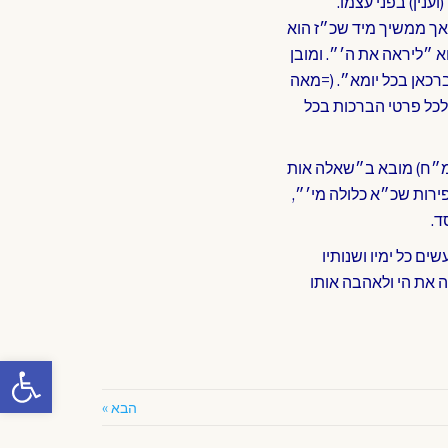
ין) בפני עצמו.
אך ממשיך מיד שכ״ז הוא
א ״ליראה את ה׳״. ומובן
רכאן בכל יומא״. (=מאה
 לכל פרטי הברכות בכל
מ״ח) מובא ב״שאלה אות
פירות שכ״א כלולה מי׳״,
ד.
ים כל ימיו ושנותיו
 את הי ולאהבה אותו
פתח סרגל
הבא »