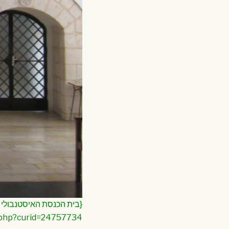
.php?curid=24757734}