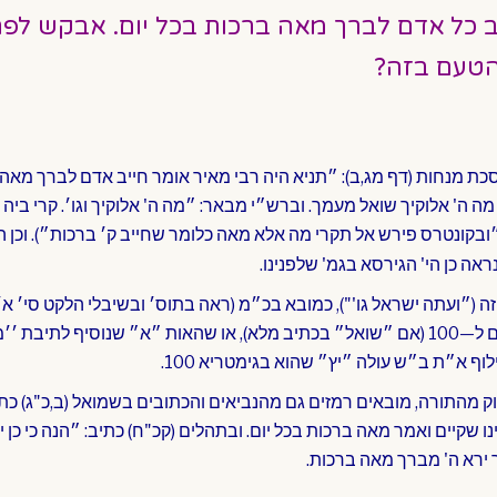
ב כל אדם לברך מאה ברכות בכל יום. אבקש לפ
 הטעם בזה?
כת מנחות (דף מג,ב): ״תניא היה רבי מאיר אומר חייב אדם לברך מאה
מה ה' אלוקיך שואל מעמך. וברש״י מבאר: ״מה ה' אלוקיך וגו׳. קרי ביה
בקונטרס פירש אל תקרי מה אלא מאה כלומר שחייב ק׳ ברכות״). וכן 
אה כן הי' הגירסא בגמ' שלפנינו.
זה (״ועתה ישראל גו'"), כמובא בכ״מ (ראה בתוס׳ ובשיבלי הלקט סי׳ א׳
ף א״ת ב״ש עולה ״יץ״ שהוא בגימטריא 100.
מהתורה, מובאים רמזים גם מהנביאים והכתובים בשמואל (ב,כ"ג) כת
– ״על״ בגי׳ 100, היינו שקיים ואמר מאה ברכות בכל יום. ובתהלים (קכ"ח) כתיב: ״הנה כי