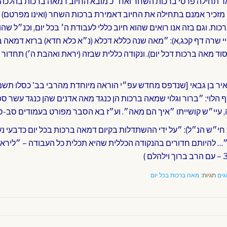
 תחילה פרטי ברכות השחר ואח״כ מובא החיוב דמאה ברכות בהלכה (וענ
מזכיר אמנם בתחילה את החיוב דאמירת ברכות השחר (ואינו מפרטם) 
ות. וגם בזה אנו רואים שהוא חיוב כללי לעבודת ה׳ בכל יום, וכנ״ל שהו
י שרה דף קכג,א): ״מאה שנה כללא דכלא (נ״א כלא חדא) ברזא דמאה ב
סוד מאה ברכות דכל יום). ונקודה כללית שבזה (יראת ואהבת ה׳) תחדור
יר בן גבאי [שנדפס מחדש עפ״י הוראה מיוחדת מהרבי בב' כסלו תש
סף הלוי: ״ברור וגלוי שמאה ברכות הן כנגד מאה אדנים שהן כנגד עשר ס
עיי״ש קושייתו ״איך הם מאה״. וע״ז בא הסבר מפורט בעמודים סב-ס
 חי״ש הנ״ל): ״על ידי ההשתדלות בקיום דמאה ברכות בכל יום כדבעי נעש
ה״… להיותם חדורים בהנקודה הכללית שהיא תכלית כל העבודה – ״ליראה
גים
תגיות:
מאה ברכות בכל יום