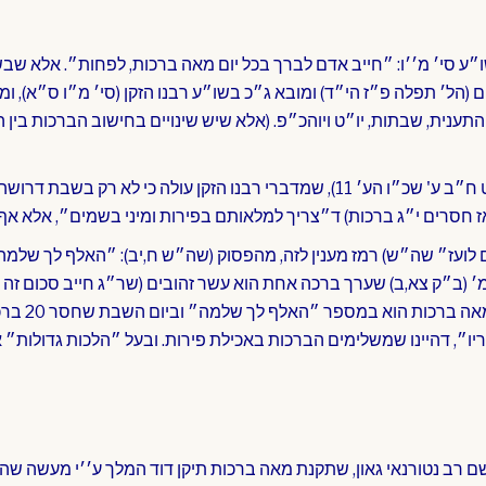
ו״ע סי׳ מ׳׳ו: ״חייב אדם לברך בכל יום מאה ברכות, לפחות״. אלא שב
 התענית, שבתות, יו״ט ויוהכ״פ. (אלא שיש שינויים בחישוב הברכות בין 
והרבי מציין (סה״מ מלוקט ח״ב ע' שכ״ו הע׳ 11), שמדברי רבנו הזקן עולה כי לא 
 לועז״ שה״ש) רמז מענין לזה, מהפסוק (שה״ש ח,יב): ״האלף לך שלמה
׳ (ב״ק צא,ב) שערך ברכה אחת הוא עשר זהובים (שר״ג חייב סכום זה
וברכת כיסוי הדם)
ו״, דהיינו שמשלימים הברכות באכילת פירות. ובעל ״הלכות גדולות״ אף
 רב נטורנאי גאון, שתקנת מאה ברכות תיקן דוד המלך ע׳׳י מעשה שהי