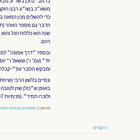
ברמב״ם וכן בשו״ע, מבאר
משא״כ בשו״ע רבנו הזקן
כדי להשלים מנין המאה ברכ
הדבר גם מספר הזוהר (חי
שנה הוא כללות הכל והוא 
היום.
ובספר ״דרך אמונה״ למא
יוד״ (עמ׳ ו׳) ששאל ר׳ יו
ומבקש הסבר עפ״י קבלה, 
ונסיים בלשון הרבי (שיחת
באופן ש״כולן שוין לטוב
ולזכרו תמיד״. (פנימיות 37 – עם הרב ברוך וילהלם )
פורסם ב:
מאמרים
,
פנימיות המנה
« הקודם