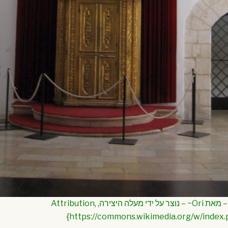
{בית הכנסת האיסטנבולי – מאת Ori~ – נוצר על ידי מעלה היצירה, Attribution,
https://commons.wikimedia.org/w/index