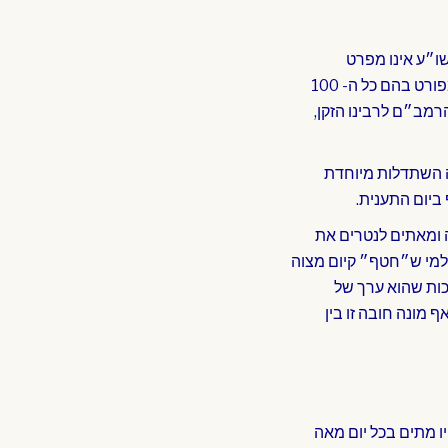
שו״ע אינו מפרט
חשבונם. וכן פסק הרמב״ם (הל׳ תפלה פ״ז הי״ד) ומובא ג״כ בשו״ע רבנו הזקן (סי׳ מ״ו ס״א), ומפורט בהם כל ה- 100
הרמב״ם לרבינו הזקן,
רק בשבת דרושה השתדלות מיוחדת
 ומאתים לנטרים את
 למי ש״חטף״ קיום מצוה
, וא״כ מאה ברכות הוא במספר ״האלף לך שלמה״ וביום השבת שחסר 20 ברכות שהוא ערך של
 מונה חובה זו בין
ו מתים בכל יום מאה