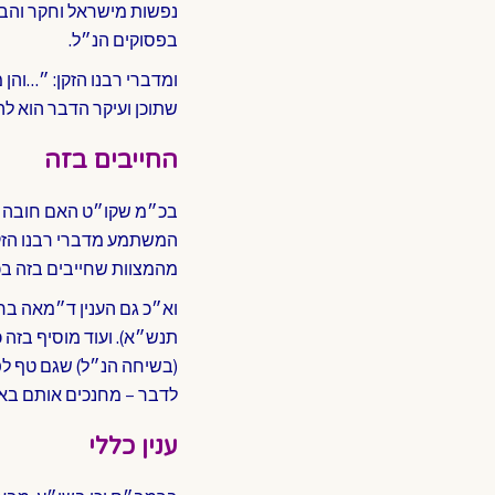
נפשות מישראל וחקר והבין
בפסוקים הנ״ל.
ומדברי רבנו הזקן: ״…והן
שתוכן ועיקר הדבר הוא לה
החייבים בזה
בכ״מ שקו״ט האם חובה זו ה
המשתמע מדברי רבנו הזקן
מהמצוות שחייבים בזה בכל 
וא״כ גם הענין ד״מאה ברכ
תנש״א). ועוד מוסיף בזה 
(בשיחה הנ״ל) שגם טף לפנ
לדבר – מחנכים אותם באמ
ענין כללי