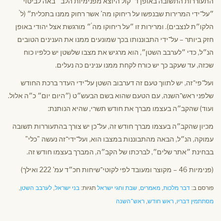
התעוררות התשובה באופן ד״קול היוצא מפנימיות הלב״ באה לביטוי
'
״על־ידי המרירות שבנפשו על ריחוקו מה' אשר רחוק ממנו בתכלית״ (ל
'
הלקו״ת לנצבים). ומרירות זו ״על ריחוקו מה
״ מורגשת אצל יהודי באופן
חזק ביותר – על־ידי התבוננותו בכך שמונעים ממנו את הענינים הטובים
הנ״ל, כדי ״לערבב השטן״, הוא מרגיש את מצבו שלשטן יש כלפיו כוח
שכזה, עד שעקב כך יש כורח לקחת ממנו ענינים כה נעלים.
ועל־פי־זה, יש לתווך טעם זה דערבוב השטן על־ידי העדר ברכת החודש
שלפני ראש־השנה, עם הטעם שהוא בשם הבעש״ט (״היום יום״ כ״ה אלול.
ועוד) שהקב״ה בעצמו מברך את חודש תשרי, שהיא הנותנת:
מכיון שהקב״ה בעצמו מברך חודש זה, על־כן יש צורך בהתעוררות תשובה
עמוקה, הנ״ל, הבאה מהתבוננות במצבו הוא, ועל־ידי־זה נעשה "כלי"
בבחינת ״אתר שלים״, לברכתו של הקב״ה, המברך בעצמו חודש זה.
(פנימיות 46 – מקוצר ומעובד לפי לקוטי־שיחות חכ״ד עמ' 222 ואילך)
פורסם ב:
דבר מלכות
,
מאמרים
,
שבת וחגי ישראל
תגיות:
בני ישראל
,
לערבב השטן
,
מסתתמין דבריו
,
ראש חודש
,
ראש־השנה