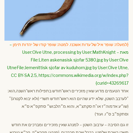
{למעלה: שופר איל של עדות אשכנז. למטה: שופר קודו של יהדות תימן
–
מאת User:Olve Utne, processing by User:MathKnight –
File:Liten askenasisk sjofar 5380.jpg by User:Olve
UtneFile:Jemenittisk sjofar av kuduhorn.jpg by User:Olve Utne,
CC BY-SA 2.5, https://commons.wikimedia.org/w/index.php?
curid=43269617}
אחד הטעמים מדוע שאין מזכירים ראש־חודש בתפילות ראש־השנה,הוא:
"לערבב השטן, שלא ידע שהיום הוא ראש־חודש תשרי (ולא יבוא לקטרג)"
(שו״ע אדמוה״ז או"ח סקתצ״א, והוא מ״הלבוש״ סתקפ״א ס״א
וסתקפ״ב ס״ו. ועוד)
זו גם הסיבה – ערבוב השטן – למנהג שאין מזכירים ומברכים את חודש
תשרי בשבת שלפניו, כבכל שבת מברכים, (מנהגי מהרא״ק, הר״א טירנא