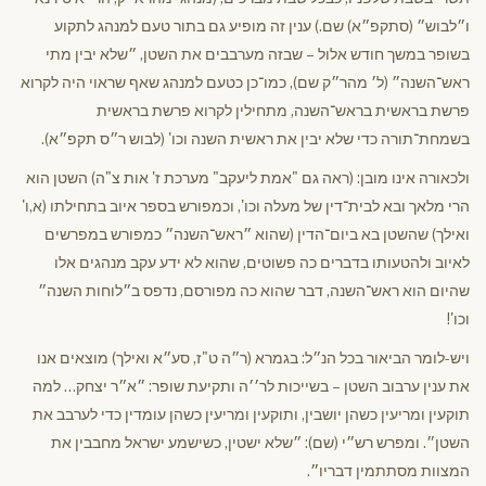
ו״לבוש״ (סתקפ״א) שם.) ענין זה מופיע גם בתור טעם למנהג לתקוע
בשופר במשך חודש אלול – שבזה מערבבים את השטן, ״שלא יבין מתי
ראש־השנה״ (ל׳ מהר״ק שם), כמו־כן כטעם למנהג שאף שראוי היה לקרוא
פרשת בראשית בראש־השנה, מתחילין לקרוא פרשת בראשית
בשמחת־תורה כדי שלא יבין את ראשית השנה וכו' (לבוש ר״ס תקפ״א).
ולכאורה אינו מובן: (ראה גם "אמת ליעקב" מערכת ז' אות צ"ה) השטן הוא
הרי מלאך ובא לבית־דין של מעלה וכו', וכמפורש בספר איוב בתחילתו (א,ו'
ואילך) שהשטן בא ביום־הדין (שהוא ״ראש־השנה״ כמפורש במפרשים
לאיוב ולהטעותו בדברים כה פשוטים, שהוא לא ידע עקב מנהגים אלו
שהיום הוא ראש־השנה, דבר שהוא כה מפורסם, נדפס ב״לוחות השנה״
וכו'!
ויש-לומר הביאור בכל הנ״ל: בגמרא (ר״ה ט"ז, סע״א ואילך) מוצאים אנו
את ענין ערבוב השטן – בשייכות לר׳׳ה ותקיעת שופר: ״א״ר יצחק… למה
תוקעין ומריעין כשהן יושבין, ותוקעין ומריעין כשהן עומדין כדי לערבב את
השטן״. ומפרש רש״י (שם): ״שלא ישטין, כשישמע ישראל מחבבין את
המצוות מסתתמין דבריו״.