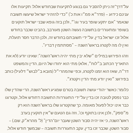
על־דרך־זה ניתן להסביר גם בנוגע לתקיעות שבחודש אלול: תקיעות אלו
ענינם כידוע – (פדר״א פמ״ו אות כ') ״כדי להזהיר ישראל שיעשו תשובה
שנאמר "אם יתקע שופר בעיר וגו'״, ולכן בזה גופא שבני ישראל תוקעים
בשופר ומתעוררים בתשובה נעשה השטן מעורבב, בהבינו שכבר בחודש
אלול זכו ישראל בדין, על־ידי תשובתם בחודש זה, ולכן הדבר חסר תועלת,
ואין לו מה לקטרג בראש־השנה – "מסתתמין דבריו".
וזהו הפירוש במילים ״שלא יבין מתי יהיה ראש־השנה": שאינו יודע (לא את
התאריך הכתוב ב״לוח״, אלא) מתי הוא יחודו של היום, הדין והמשפט
דר״ה, שאז הוא זמנו לקטרג, וכפי שהמהרי״ל (מובא ב״לבוש״ דלעיל) כותב
בפירוש: ״ואין יודע מתי הדין ויקטרג״.
כלומר: כאשר יהודי עושה תשובה בטרם שמגיע ראש־השנה, הרי שהדין שלו
כבר נפסק לטובה זכו בדין על־ידי התעוררות התשובה דחודש אלול, וקטרוגו
כבר אינו יכול לפעול מאומה. כך שהקטרוג שלו בראש־השנה הוא רק
מ״ספק״, ולכן אינו בתוקף וכו', וזה גם הטעם ש״אין תוקעין בערב
ראש־השנה, כי אז יהיה סבור השטן שעבר יום־הדין" (ל׳ מהרא״ק, שם.) –
סבור השטן, שכבר זכו בדין, עקב התעוררות תשובה – שבמשך חודש אלול,