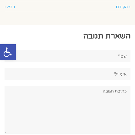
« הקודם
הבא »
השארת תגובה
פתח סרגל
שם:*
אימייל*
תגובה: