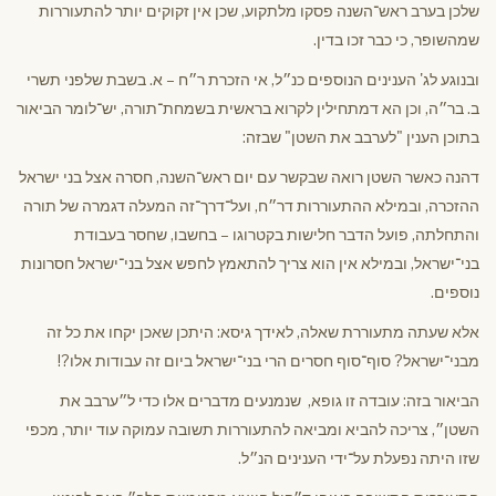
שלכן בערב ראש־השנה פסקו מלתקוע, שכן אין זקוקים יותר להתעוררות
שמהשופר, כי כבר זכו בדין.
ובנוגע לג' הענינים הנוספים כנ״ל, אי הזכרת ר״ח – א. בשבת שלפני תשרי
ב. בר״ה, וכן הא דמתחילין לקרוא בראשית בשמחת־תורה, יש־לומר הביאור
בתוכן הענין "לערבב את השטן" שבזה:
דהנה כאשר השטן רואה שבקשר עם יום ראש־השנה, חסרה אצל בני ישראל
ההזכרה, ובמילא ההתעוררות דר״ח, ועל־דרך־זה המעלה דגמרה של תורה
והתחלתה, פועל הדבר חלישות בקטרוגו – בחשבו, שחסר בעבודת
בני־ישראל, ובמילא אין הוא צריך להתאמץ לחפש אצל בני־ישראל חסרונות
נוספים.
אלא שעתה מתעוררת שאלה, לאידך גיסא: היתכן שאכן יקחו את כל זה
מבני־ישראל? סוף־סוף חסרים הרי בני־ישראל ביום זה עבודות אלו?!
הביאור בזה: עובדה זו גופא, שנמנעים מדברים אלו כדי ל״ערבב את
השטן״, צריכה להביא ומביאה להתעוררות תשובה עמוקה עוד יותר, מכפי
שזו היתה נפעלת על־ידי הענינים הנ״ל.