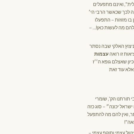
לית", ואינם מתפעלים
ה לכך שכאשר הרבי הי׳
ו מזוזות – התפעלו
להם מה לעשות כאן!… –
ניצוץ האלקי שבה נסתר
אות זו רואה
עצמות
יון שאצלם גופא ה׳׳ז
אלא עוד זאת
תורתנו הק', שומרי
ישראל יכונה״ – סוג כזה
ר, ואין להם מה להתפעל
אה"!
טול עצמי ותוקף עצמי –