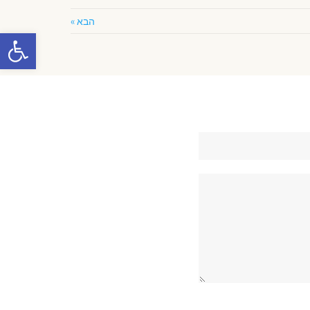
הבא »
פתח סרגל