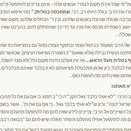
על־פי שכל אין לו מקום לגמרי: אנשים אלה – אינם צריכים להתפעל מ"ט
ו את הרבי בגלל היותו רב, רבי,
שמתכסה בטלית!.״
מהי איפוא הסיב
ביבה שכולה שורצת באנשים שלהם, ובין ד׳ הכתלים שלהם, מקום שאין ב
ושב כשטליתו מכסה את פניו, עד כדי כך שהסתלקו להם, בהבינם שאין 
שכל?!….
של הרבי (שעמד בביטול עצמי ובתוקף עצמי) נפעל גם במציאות כזו שה
תיכה נעשית נבילה (אלא שאעפ׳׳כ נשארה מציאות הניצוץ), שכאשר מצי
טף בטלית מעל הראש…
אזי אין אצלם נתינת מקום כלל (לא מצד השכל, כ
נסות לבלבל, כיון שכאן מתבטלת מציאותם. לא זו בלבד שאינם מבלבלים, 
תם שאין להם מה לעשות כאן!…
׳א מאתנו:
הרבי: ״לא אותי בלבד גאל הקב״ה בי״ב תמוז, כי אם גם את כל מחבבי 
אל יכונה". וכיון ש״לא אותי בלבד גאל .. כי אם גם את כל . . אשר בשם 
, כל השייכים אל הרבי, צריכים לידע שאין להם מה להתפעל מהעלם והסת
 להם מה להתפעל אפילו מהעלם והסתר מאלה שיש להם גם "בבואה דבבו
ות וההסתרים והמניעות והעיכובים, ויעשו תנועת ביטול עם היד מתוך בי