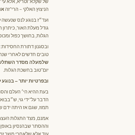
של שקלא־וטריא, אלא עי״ז
הניצוץ האלקי – הרי־זה
או
ועד״ז בנוגע לנס שנעשה ל
גודל מעלת האור, כיתרון 
הגלות, בחושך כפול ומכופל
ובסגנון דתורת החסידות:
טובים חדשים לאחרי שנתבט
שלמעלה מסדר השתלש
יום־טוב בחשכת הגלות.
ובפרטיות יותר – בנוגע 
בעת ההיא הי׳ העלם והסת
הדבר על־ידי גוי, ש״בבואה
תמוז, שגם אז היתה ידם ש
אמנם, מצד התגלות העצם ש
וההסתר שבהנסיון באופן כ
עוד אלא שלאחרי משך זמן 