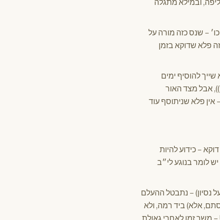
ליפה, ובמילא מתגלה
ו׳ – שנס כזה מורה על
זה פלא שדוקא בזמן
ייך להוסיף ימים
), אבל מצד האור
אין פלא שניתוסף עוד
דוקא – כידוע להיות
יש לומר בנוגע לי״ב
ל נסיון) – נתבטל ההעלם
תם, אלא) ביד רמה, ולא
 – משך זמן לאחרי גאולת