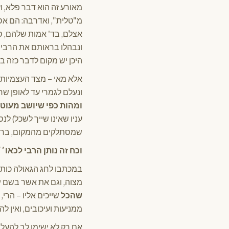
מאורע זה הוא דבר פלא, ו
מ"טלית", ואדרבה: הם אסר
אצלם, בד' אמות שלהם, ס
ונבהלו בראותם את הרבי י
היכן יש מקום לדבר כזה ב
אלא מאי – מצד העצמיות 
ונעלם לגמרי עד לאופן שח
ומהות כפי שיושב מעו
עניו שאינו שייך לשכל) ל
שמסתלקים מהמקום, בראו
וכח זה נותן הרבי לכאו׳
במכתבו לחג הגאולה כותב 
מצוה, וגם את אשר בשם ישר
שהכל
שייכים אליו – הרי
ממניעות ועיכובים, ואין
אם רק לא ישימו לב להעלמ