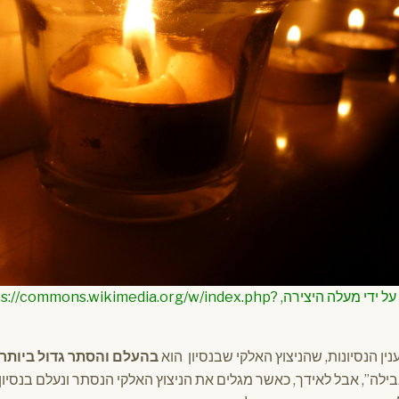
{מאת Chenspec – נוצר על ידי מעלה היצירה, s.wikimedia.org/w/index.php
ין הנסיונות, שהניצוץ האלקי שבנסיון הוא
בהעלם והסתר גדול ביותר,
לה”, אבל לאידך, כאשר מגלים את הניצוץ האלקי הנסתר ונעלם בנסיון 