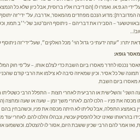
־ידי הג.פ.או. ואמרו לו [הם דיברו אליו ברוסית, אבל כיון שלא כל הנמצא
המדוברת]: מדוע הנכם מפחדים מהמאסר, אדרבה, על־ ידי־זה יתוסף ע
אוויטשער – הסבירו את דבריהם – ניתוסף היום־טוב של י׳׳ב תמוז, ו
וב!…
ת יתרו: ״עתה ידעתי כי גדול הוי׳ מכל האלקים״, שעל־ידי־זה ניתוסף עיל
מאסר גופא:
ר נכנסו לחדר מאסרו ביום השבת כדי לצלם אותו, – על־פי חוק המלו
ונה של כל אסיר. וכיון שמאיזה סיבה לא צילמו את הרבי קודם שהכני
 מאסרו ביום השבת.
ה השני׳ והשלישית או הרביעית לאחרי חצות – התפלל הרבי כשטליתו מכ
ו מכסה את פניו – הלכו להם. לאחרי משך זמן – שעה או שעה ומחצה (הר
ין באמצע התפלה, אבל טליתו לא היתה מכסה את פניו, וכשהבחין בהם 
ידו בהראותו שאינו יכול להפסיק עכשיו, ונבהלו והלכו להם. לאחרי עוד 
 ואז אמר להם הרבי שכיון ששבת היום, אסור לו להצטלם. וכששמעו את ד