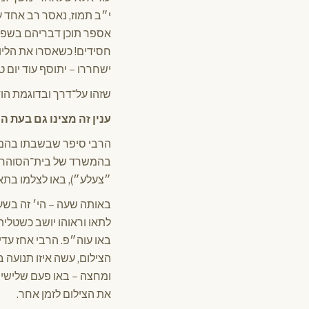
י״ב תמוז, נאסר רב אחד על
אספר תוכן דבריהם בשפה 
חסידים! כשאסרו את הליוב
ישחררו – יתוסף עוד יום ט
שזהו על־דרך ובדוגמת הודא
ענין זה מצינו גם בעת ה
הרבי סיפר שבשבתו בהמאס
בהמשרד של בית־הסוהר תמ
״צעלע״), באו לצלמו בתא
באותה שעה – הי׳ זה בשע
לתאו וראוהו יושב כשטלית
באו עוה״פ. הרבי אחז עדי
הצילום, עשה איזו תנועה ב
ומחצה – באו פעם שלישית,
את הצילום לזמן אחר.