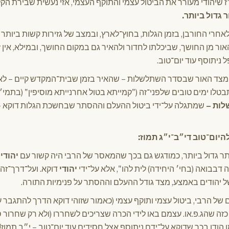
 שיהודי מעורר את הביטול עצמי והתוקף העצמי, אזי נעשית שבירת הק
ר גדול ביותר.
אחרי החורבן, בזמן הגלות, בחוץ־לארץ, ובמצב של גזירות קשות ביותר כ
האור מן החושך, שביכלתו לחדור ולהאיר גם במקום החושך, ובמילא, אין 
 ניתוסף עוד יום־טוב.
 מצד האור שבסדר השתלשלות – שהאיר בזמן שבית־המקדש קיים – לא ש
לו ימים טובים שלפני־זה ("קמייתא בטול אחרנייתא מוסיפין" (בתמי׳)
לות –
שמתגלה על־ידי ביטול ההעלם וההסתר שבחשכת הגלות דוקא – 
להיום־טוב די״ב־י״ג תמוז:
ר גדול ביותר, כמודגש גם בכך שהמאסר של הרבי היה קשור עם
יהודי
 דבבואה (בחי׳ היחידה) לית להו", אלא על־ידי
יהודי
דוקא. ועל־דרך־זה 
ל יהודים באמצע, מצד גודל ההעלם וההסתר על פנימיות התורה.
ל הרבי, ביטול עצמי ותוקף עצמי (כאמור שזוהי דוקא הדרך להתגבר ע
זה שהג.פ.או. עצמם באו לידי הכרה שצריכים לשחררו (ולא רק שחרור ס
הודו בכך שדוקא על־ידם ניתוסף אצל חסידים עוד יום־טוב – י״ב תמוז!