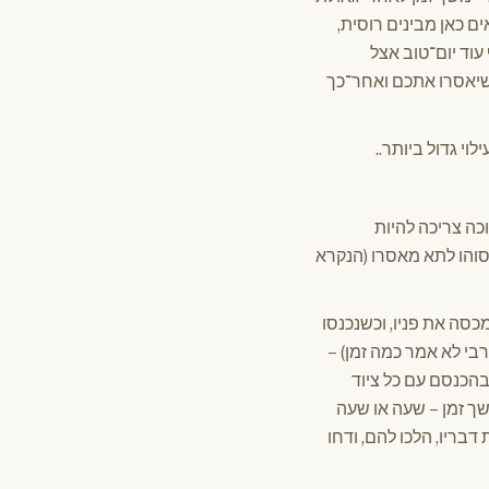
ים כאן מבינים רוסית,
וד יום־טוב אצל
כשיאסרו אתכם ואחר־כך
וי גדול ביותר..
כה צריכה להיות
סוהו לתא מאסרו (הנקרא
סה את פניו, וכשנכנסו
בי לא אמר כמה זמן) –
בהכנסם עם כל ציוד
משך זמן – שעה או שעה
בריו, הלכו להם, ודחו