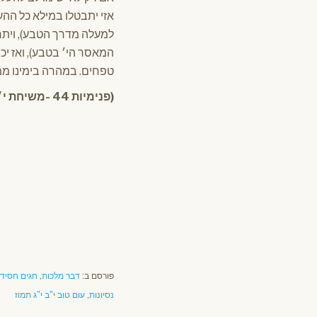
אזי יתבטלו במילא כל ההע
למעלה מדרך הטבע), וית
המאסר הי׳ בטבע), ואז י
טפחים. במהרה בימינו מ
(פנימיות 44 -משיחת י׳׳ב תמוז ה׳תשי״א )
פורסם ב:
דבר מלכות
,
חגים חסידי
נסיונות
,
עום טוב י"ב י"ג תמוז