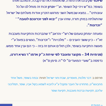
שיזכור
שקיבלנו את התורה, שהאומות לא רצו לקבלה, והמלכנו אותו
בשופר, כמ״ש ויהי קול השופר. וע׳׳י
זכרון
זכות זה מוחל לנו על כל
עוונותינו״… נמצא שבמשל השני מודגש הזכרון אודות מעלתם של ישראל
שהתגלתה במתן תורה, שזהו ענין
״יבוא לפני זכרונכם לטובה״ ־
״זכרונות״.
ומעתה יומתק טעמם של רש״י והראב״ד שהברכות והתקיעות מעכבות
זא״ז – כיון ששני הענינים – ״מלכויות״ ו״זכרונות״, נעשים בפועל ע״י
מעשה התקיעה בשופר, ולכן תולים אותם זה בזה – כי הם ענין אחד ממש.
(פנימיות 34 – מקוצר ומעובד לפי שיחת כ״ק אדמו״ר נשיא דורנו,
נדפסה ב״שערי המועדים״ לר״ה. סימן ס״א)
פורסם ב:
דבר מלכות
,
מאמרים
,
שבת וחגי ישראל
תגיות:
ובמה בשופר
,
משל אחד
מהבעש״ט
,
מתחרט על העבר ומקבל ע״ע להבא לשמוע בקול אביו
,
שופר
,
תמליכוני
עליכם
,
תקיעות וברכות מעכבות
,
תקיעת שופר
פתח סרגל
« הקודם
הבא »