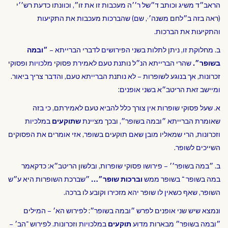
הראב״ד משיג וכותב ד״של ר׳׳ה מעכבות זו את זו״, וכוונתו כדעת רש׳׳י
,
(ראה בזה ב״לחם משנה׳
, שם) שהברכות מעכבות את התקיעות
והתקיעות את הברכות.
ב. מחלוקת זו, ניתן לתלות בשני הפירושים לדברי הברייתא –
״ובמה
בשופר״.
שהרי הברייתא הנ״ל נותנת טעם לאמירת פסוקי מלכויות ופסוקי
זכרונות, אך בנוגע לשופרות – לא נותנת הברייתא טעם, והדבר צריך ביאור.
ומיישב זאת הריטב״א בשני אופנים:
א. שעל פסוקי שופרות אין צורך כלל להביא טעם לאמירתם, כי בזה
שאומרת הברייתא ״ובמה בשופר״, ובכך מציינת
שתוקעים
במלכיות
וזכרונות, הרי שמאליו מובן שאם תוקעים בשופר, אזי אומרים את הפסוקים
השייכים לשופר.
ב. ״במה בשופר׳׳ – פירושו פסוקי שופרות, ובלשון הריטב״א: כדקאמר
במה בשופר ־ בשופר ממש
וברכות שופר״…
״שברכת השופרות היא ע״ש
השופר, שאף כשאין לו שופר יהא מזכירו וקובע לו ברכה.
ונמצא שיש שני אופנים לפרש ״ובמה בשופר״: לפירוש הא׳ – המילים
״ובמה בשופר״ מבארות מדוע
תוקעים
במלכויות וזכרונות. לפירוש ־הב׳ –