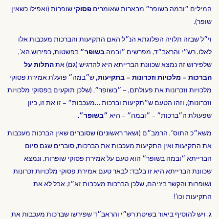
המילים ״ובמה בשופר״ מבארות שאומרים
פסוקי
שופרות (ואפילו כשאין
שופר).
וי״ל שבזה תלויה הפלוגתא הנ״ל האם התקיעות והברכות מעכבות אלו
לאלו. רש״י והראב״ד, מפרשים ״ובמה
בשופר״
בפשטות, כפירוש הא',
שלפירוש זה נמצא שכוונת הברייתא היא להדגיש (גם) את
התלות על
הברכות – מלכויות וזכרונות – בתקיעות,
ש״במה״ פועלת אמירת פסוקי
מלכויות וזכרונות את פעולתם, – ״בשופר״, (שלכן תוקעים בפסוקי מלכויות
וזכרונות), וזהו הטעם ש״תקיעות וברכות …מעכבות״ – זו את זו, כיון
שפעולת ה״ברכות״ – ״ובמה״ – היא
״בשופר״.
משא״כ התוס׳, הרמב״ם (ושאר ראשונים) שסוברים שאין הברכות מעכבות
את התקיעות ואין התקיעות מעכבות את הברכות, סוברים שגם סיום
הברייתא ״ובמה בשופר״ הוא טעם על אמירת פסוקי שופרות. ונמצא
שכוונת הברייתא היא זו בלבד: לבאר טעם אמירת פסוקי מלכויות זכרונות
ושופרות והקשר ביניהם, שלכן הברכות מעכבות זא״ז, אבל לא את
התקיעות וכו'!
ג. ויש להוסיף ביאור בשיטת רש״י והראב״ד שפירשו שברכות מעכבות את