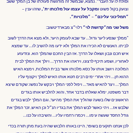
וסולח לו על העבר״. נמצא, שבמשל זה מודגשת פעולתו של בן המלך ששב
וצועק בקול פשוט
ומקבל על עצמו עול מלכותו ית׳,
שזהו ענין –
״תמליכוני עליכם״
–
״מלכויות״.
משל שני מה״קדושת לוי״
רלוי״צ מבארדיטשוב:
"ממלך שנסע ליער גדול… עד שבא לעומק היער, ולא מצא את הדרך לשוב
לביתו. האנשים לא הכירו את המלך ולא ידעו מה להשיב לו… עד שמצא
איש חכם ונבון ושאלו על הדרך. אז הבין החכם שהמלך הוא. ונזדעזע
לאחוריו, ושמע תיכף לרצונו, ויראהו את הדרך… ויולך את המלך לבית
המלוכה ויושב אותו על כסא מלכותו אשר בבית המלכות, וימצא האיש
ההוא חן… ויהי אחרי ימים רבים חטא אותו האיש למלך ויקצוף עליו
המלך… ויצר להאיש מאד… ויפול לפני המלך ויבקש על נפשו: שקודם שיצא
דבר משפטו, ימלא שאלתו בדבר אחד, והוא: להלביש אותו בגדים
הראשונים שלו בשעה שהוליך את המלך מהיער, וגם המלך ילבש בגדים
שלבש אז… ויהי כאשר לבש המלך את בגדיו הנ״ל וכן האיש, זכר המלך את
גודל החסד שעשה עימו… ויכמרו רחמיו עליו… והשיבהו על כנו…
לכן אנחנו תוקעים בשופר, היינו באותו הלבוש שהיה בעת מתן תורה בכדי