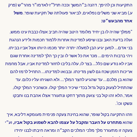
התקיעות וכן להיפך. דהנה ב״המשך וככה תרל״ז לאדמו״ר מהר״ש (פרק
ע,) מביא שני משלים נפלאים, לביאור פעולתה של תקיעת שופר.
משל
אחד מהבעש״ט:
"ממלך שהיה לו בן יחיד מלומד היטב שהיה חביב אצלו כבבת עינו ממש,
ועלה בדעת האב ובנו שיסע למדינות אחרות ללמוד חכמות ולידע הנהגת
בני אדם… למען יגיע הבן למעלה יתרה יותר מכמו היותו אצל אביו בביתו.
ויהי ברבות הימים… מכר את כל אשר לו ובין כך הלך למדינה אחרת שגם
אביו לא נודע שם כלל… בצר לו, עלה בליבו לחזור למדינת אביו, אבל מחמת
אריכות הזמן שכח גם לשון מדינתו. ובבואו למדינתו… התחיל לרמז להם
שהוא בן מלכם… עד שהגיע לחצר המלך… ולא השגיחו עליו כלום. עד
שהתחיל לצעוק בקול גדול בכדי שיכיר המלך קולו. וכשהכיר המלך קולו,
אמר, הלא זהו קול בני צועק מתוך דחקו ונתעורר אצלו אהבת בנו וחבקו
ונשקו וכו'.
וזהו התקיעה בקול שופר, שהוא בחינת צעקה פנימית מעומקא דליבא, איך
שהוא
מתחרט על העבר ומקבל על עצמו להבא לשמוע בקול אביו,
וע״י
צעקה זו מתעורר מלך מלכי המלכים הקב״ה ומראה חיבתו לבנו יחידו