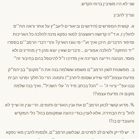
שני לא היו משיבין ברוח הקדש.
וצריך להבין:
א. קושית המפרשים (חידושים וביאורים ליעב״ץ על אתר וראה חת׳׳ס
לחולין ז, א ד״ה קדושה ראשונה): למאי נפקא מינה להלכה כל האריכות
וסיפור הדברים, היכן ואיך וע״י מי נגנז הארון? והרי דברי הרמב׳׳ם בספרו
״יד החזקה״ להלכה אמורים… ודברים שאין יוצא מהן דין מהדינים ולא
מוסר, הנהגה וידיעה הצריכה אין מדרכו ז״ל להיטפל בהם בחיבור זה״
ב. מפשטות לשון הרמב״ם משמע ששלמה בנה את ה״מקום״ בביהמ״ק
מדעת עצמו(״לפי שידע שסופו ליחרב״) ותמוה: הרי כל חלקי ופרטי הבית
נבנו עפ״י ציווי ה׳ — ״הכל בכתב מיד ה׳ עלי השכיל״, ואיך בנה שלמה
מקום זה מדעת עצמו?!
%. מדוע קושר לכאן הרמב״ם את ענין האורים ותומים. הרי ענין זה שייך לא
להל׳ בית הבחירה, אלא לענין בגדי כהונה שמקומם בהל׳ כלי המקדש
והעובדים בו?!
ד. יש לדייק ולשים לב לפרטים, שבלשון הרמב״ם, ולנסות להבין מאי נפקא