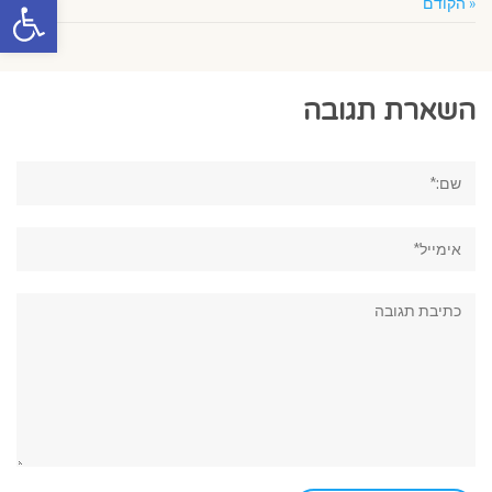
פתח סרגל
« הקודם
הבא »
השארת תגובה
שם:*
אימייל*
תגובה: