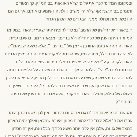
ובמקומו המיועד לכך, אף על פי שלא ראו אותו בביהמ״ק, כך האורים
ותומים בבית שני: אף שלא היו משיבין, ולא היו שומעים אותם, אך גם הם
היו בשלימות וכחלק ממנין הבגדים של הכהן הגדול.
ר. ביאור דיוקי הלשון של הרמב״ם: כדי להוכיח יותר שגניזת הארון במקומו
המיוחד היתה ענין של לכתחילה ולא בדיעבד מבאר הרמב״ם שגם גניזת
הארון היתה לא בזמן החורבן – זמן של ״בדיעבד״, אלא בשעה שביהמ״ק
לא היה בסכנה כלל, ויתרה מזו, שההכנסה למקום גניזתו היתה מעין הכנסת
הארון לקדה״ק ע״י שלמה: א. יאשיהו המלך היה זה שציוה לגנזו, ע׳׳ד
הכנסתו לקדה״ק ע״י שלמה המלך. ב. ההכנסה נעשתה על הלויים. בדומה
למה שהיה בימי שלמה, שאז עשו זאת הכהנים. ולכן מדייק להביא את לשון
הכתוב ״תנו את ארון הקדש בבית אשר בנה שלמה וגו׳, ללמדנו – שאין זו
פעולה של סילוק ונטילת הארון ממקומו, אלא אדרבה, זהו ענין של נתינה
בביהמ״ק.
ומטעם זה מביא הרמב׳׳ם גם את סיום הכתוב ״אין לכן משא בכתף עתה
עבדו את ה׳ אלוקיכם״ כדי להוכיח מכאן: אע״פ שמכאן ואילך יהיה הארון
במצב של גניזה, שלכן אין לכם יותר משא בכתף, בכל זאת, אין זה חסרון
בעבודה שבביהמ״ק, כי אם עבדו את ה׳ בביהמ״ק שכן לא נחסר עי״ז בבנין