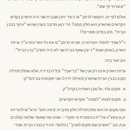
״ונועדתי לך שם״.
אולם לפי זה, הוקשה לרמב״ם: כיצד יתכן שבבית שני היה חיסרון בקדש
הקדשים שהארון הוא חלק ממנו? הרי כאן מדובר בענין שהוא ״עיקר בבנין
הבית״, ולא בפרט מסויים?!
וי״ל שכדי להסיר תמיהה זו, מביא הרמב״ם את כל האריכות ע״ד גניזת
הארון, באופן שעפי״ז יובן שאף בבית שני לא היה חסרב״בנין הבית״.
והביאור בזה:
גניזת הארון אינה רק ענין של ״בדיעבד״ ובלית ברירה, אלא שמלכתחילה
נקבע בבנין הבית שהארון (כאילו) יהיו לו שני מקומות בביהמ״ק:
א. מקום גלוי, על אבן השתיה בקדה״ק.
ב. מקום לגונזו ״למטה״ מקדש הקדשים,
ואף מקום זה הוא מלכתחילה חלק מהבית. (ראה תוס׳ הרא״ש להוריות
יב,א צפע״נ עה״ת בהפטרת פי פקודי – שזהו מה שאמר שלמה (מלכים
א,ח, כט: ״ואשים שם מקום לארון׳׳.) כלומר: זהו דין בבניו הבית, שכדי