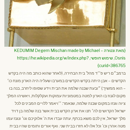
{מאת ונטורה – KEDUMIM Degem Mischan made by Michael
Osnis, שימוש חופשי, https://he.wikipedia.org/w/index.php?
curid=386765}
ברמב״ם ריש פ׳׳ד מהל' בית הבחירה, (לאחר שהוא כותב מה היה בקדש
הקדשים – אבן היתה בקדש הקדשים במערבו שעליה היה הארון מונח כו׳
– הוא ממשיך:) ״ובעת שבנה שלמה את הבית וידע שסופו ליחרב, בנה בו
מקום לגנוז בו הארון למטה במטמוניות עמוקות ועקלקלות, ויאשיהו המלך
ציוה וגנזו במקום שבנה שלמה, שנאמר: ׳׳ויאמר ללויים המבינים לכל
ישראל הקדושים לה׳ תנו את ארון הקדש בבית אשר בנה שלמה בן דויד
מלך ישראל, אין לכם משא בכתף, עתה עבדו את ה' אלוקיכם וגו׳ ונגנז עמו
מטה אהרן וכו' וכל אלו לא חזרו בבית שני. ואף אורים ותומים שהיו בבית