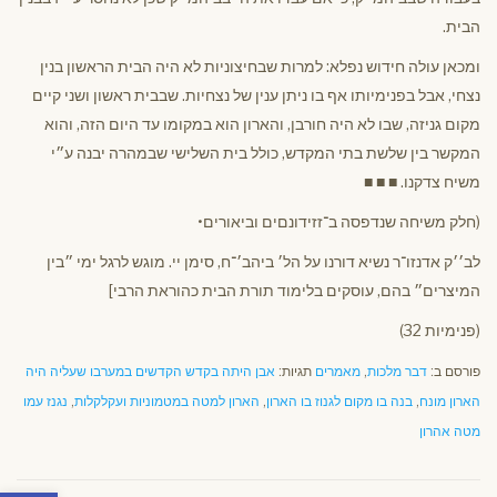
הבית.
ומכאן עולה חידוש נפלא: למרות שבחיצוניות לא היה הבית הראשון בנין
נצחי, אבל בפנימיותו אף בו ניתן ענין של נצחיות. שבבית ראשון ושני קיים
מקום גניזה, שבו לא היה חורבן, והארון הוא במקומו עד היום הזה, והוא
המקשר בין שלשת בתי המקדש, כולל בית השלישי שבמהרה יבנה ע״י
משיח צדקנו. ■ ■ ■
(חלק משיחה שנדפסה ב־זזידונםים וביאורים•
לב׳׳ק אדנזו־ר נשיא דורנו על הל׳ ביהב׳־ח, סימן יי. מוגש לרגל ימי ״בין
המיצרים״ בהם, עוסקים בלימוד תורת הבית כהוראת הרבי]
(פנימיות 32)
פורסם ב:
דבר מלכות
,
מאמרים
תגיות:
אבן היתה בקדש הקדשים במערבו שעליה היה
הארון מונח
,
בנה בו מקום לגנוז בו הארון
,
הארון למטה במטמוניות ועקלקלות
,
נגנז עמו
מטה אהרון