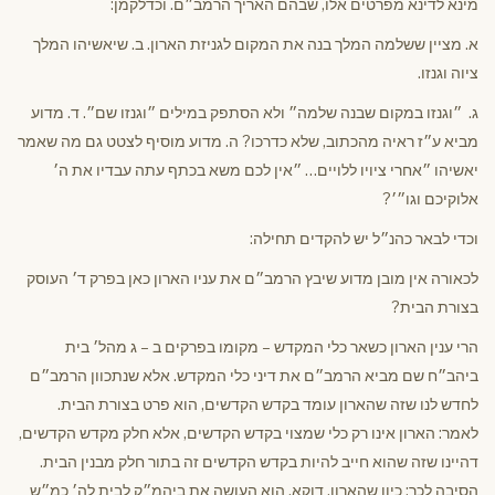
מינא לדינא מפרטים אלו, שבהם האריך הרמב״ם. וכדלקמן:
א. מציין ששלמה המלך בנה את המקום לגניזת הארון. ב. שיאשיהו המלך
ציוה וגנזו.
ג. ״וגנזו במקום שבנה שלמה״ ולא הסתפק במילים ״וגנזו שם״. ד. מדוע
מביא ע״ז ראיה מהכתוב, שלא כדרכו? ה. מדוע מוסיף לצטט גם מה שאמר
יאשיהו ״אחרי ציויו ללויים… ״אין לכם משא בכתף עתה עבדיו את ה׳
אלוקיכם וגו״׳?
וכדי לבאר כהנ״ל יש להקדים תחילה:
לכאורה אין מובן מדוע שיבץ הרמב״ם את עניו הארון כאן בפרק ד׳ העוסק
בצורת הבית?
הרי ענין הארון כשאר כלי המקדש – מקומו בפרקים ב – ג מהל׳ בית
ביהב״ח שם מביא הרמב״ם את דיני כלי המקדש. אלא שנתכוון הרמב״ם
לחדש לנו שזה שהארון עומד בקדש הקדשים, הוא פרט בצורת הבית.
לאמר: הארון אינו רק כלי שמצוי בקדש הקדשים, אלא חלק מקדש הקדשים,
דהיינו שזה שהוא חייב להיות בקדש הקדשים זה בתור חלק מבנין הבית.
הסיבה לכך: כיון שהארון, דוקא, הוא העושה את ביהמ״ק לבית לה׳ כמ״ש