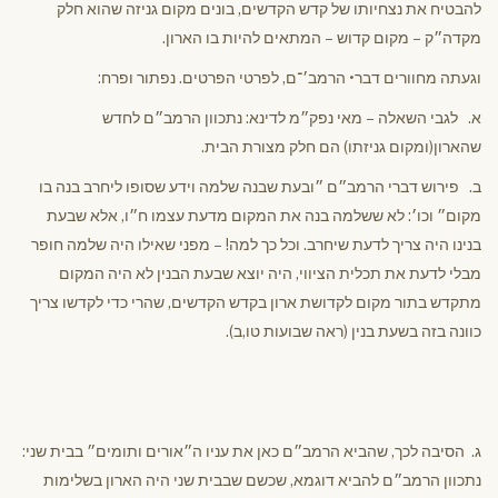
להבטיח את נצחיותו של קדש הקדשים, בונים מקום גניזה שהוא חלק
מקדה״ק – מקום קדוש – המתאים להיות בו הארון.
וגעתה מחוורים דבר• הרמב׳־ם, לפרטי הפרטים. נפתור ופרח:
א. לגבי השאלה – מאי נפק״מ לדינא: נתכוון הרמב״ם לחדש
שהארון(ומקום גניזתו) הם חלק מצורת הבית.
ב. פירוש דברי הרמב״ם ״ובעת שבנה שלמה וידע שסופו ליחרב בנה בו
מקום״ וכו׳: לא ששלמה בנה את המקום מדעת עצמו ח״ו, אלא שבעת
בנינו היה צריך לדעת שיחרב. וכל כך למה! – מפני שאילו היה שלמה חופר
מבלי לדעת את תכלית הציווי, היה יוצא שבעת הבנין לא היה המקום
מתקדש בתור מקום לקדושת ארון בקדש הקדשים, שהרי כדי לקדשו צריך
כוונה בזה בשעת בנין (ראה שבועות טו,ב).
ג. הסיבה לכך, שהביא הרמב״ם כאן את עניו ה״אורים ותומים״ בבית שני:
נתכוון הרמב״ם להביא דוגמא, שכשם שבבית שני היה הארון בשלימות