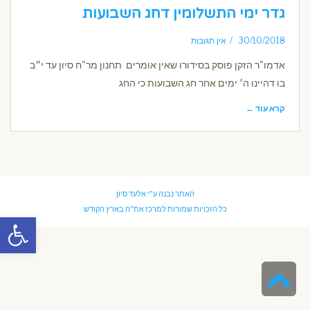
גדר ימי התשלומין דחג השבועות
30/10/2018
אין תגובות
אדמו"ר הזקן פוסק בסידורו שאין אומרים תחנון מר"ח סיון עד י״ב
בו דהיינו ה׳ ימים אחר חג השבועות כי החג
קרא עוד ←
האתר נבנה ע"י
אלעד סיון
כל הזכויות שמורות למרכז את"ה בארץ הקודש
פתח סרגל
גלילה
לראש