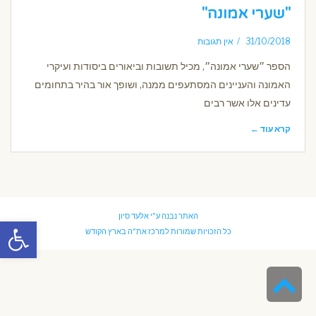
"שערי אמונה"
31/10/2018
אין תגובות
הספר ״שערי אמונה״, מכיל תשובות וביאורים ביסודות ועיקרי
האמונה והעניינים המסתעפים ממנה, ושופך אור בהיר בתחומים
עדינים אלו אשר רבים
קרא עוד ←
האתר נבנה ע"י
אלעד סיון
פתח סרגל
כל הזכויות שמורות למרכז את"ה בארץ הקודש
גלילה
לראש