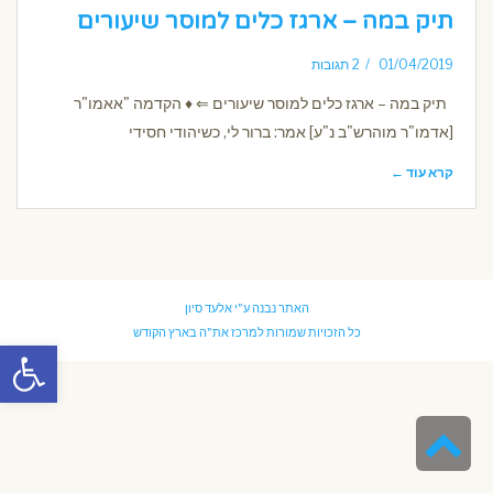
תיק במה – ארגז כלים למוסר שיעורים
01/04/2019
2 תגובות
תיק במה – ארגז כלים למוסר שיעורים ⇐ ♦ הקדמה "אאמו"ר
[אדמו"ר מוהרש"ב נ"ע] אמר: ברור לי, כשיהודי חסידי
קרא עוד ←
האתר נבנה ע"י
אלעד סיון
כל הזכויות שמורות למרכז את"ה בארץ הקודש
פתח סרגל
גלילה
לראש