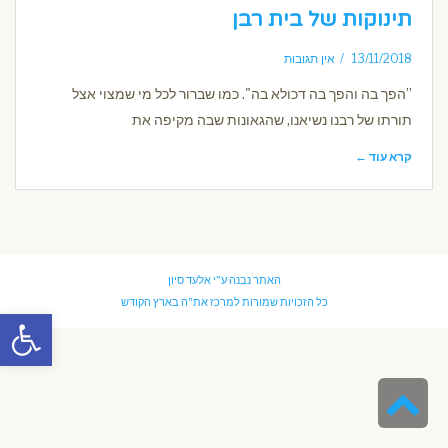
תינוקות של בית רבן
13/11/2018
אין תגובות
”הפך בה והפך בה דכולא בה". כמו שברור לכל מי שמצוי אצל
תורתו של רבנו נשיאנו, שהגאונות שבה מקיפה את
קרא עוד ←
האתר נבנה ע"י
אלעד סיון
כל הזכויות שמורות למרכז את"ה בארץ הקודש
פתח סרגל
גלילה
לראש