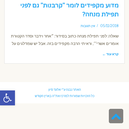
מדוע מקפידים לומר "קרבנות" גם לפני
תפילת מנחה?
05/11/2018
אין תגובות
שאלה: לפני תפילת מנחה כתוב בסידור: ״אחר וידבר וסדר הקטורת
אומרים אשרי׳׳, וראיתי הרבה מקפידים בזה. אבל יש שמדלגים על
קרא עוד ←
פתח סרגל
האתר נבנה ע"י
אלעד סיון
כל הזכויות שמורות למרכז את"ה בארץ הקודש
גלילה
לראש