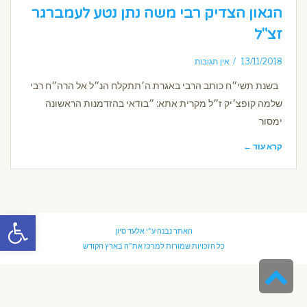
הגאון הצדיק רבי משה נתן נטע לעמברגר
זצ"ל
13/11/2018
אין תגובות
בשנת תשי״ח כותב הרבי באגרת ה׳תתקלח הנ״ל אל הרה״ח רבי
שלמה קופצ׳יק ז״ל מקרית אתא: ״בודאי בהזדמנות הראשונה
ימסור
קרא עוד ←
פתח סרגל
האתר נבנה ע"י
אלעד סיון
כל הזכויות שמורות למרכז את"ה בארץ הקודש
גלילה
לראש