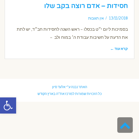
חסידות – אדם רוצה בקב שלו
13/11/2018
אין תגובות
בסמיכות ליום י״ט בכסלו – ראש השנה לחסידות חב״ד, יש לתת
את הדעת על חשיבות עבודת ה׳ במוח ולב –
קרא עוד ←
האתר נבנה ע"י
אלעד סיון
כל הזכויות שמורות למרכז את"ה בארץ הקודש
פתח סרגל
גלילה
לראש