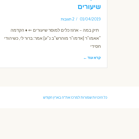
שיעורים
01/04/2019
2 תגובות
תיק במה – ארגז כלים למוסר שיעורים ⇐ ♦ הקדמה
"אאמו"ר [אדמו"ר מוהרש"ב נ"ע] אמר: ברור לי, כשיהודי
חסידי
קרא עוד ←
כל הזכויות שמורות למרכז את"ה בארץ הקודש