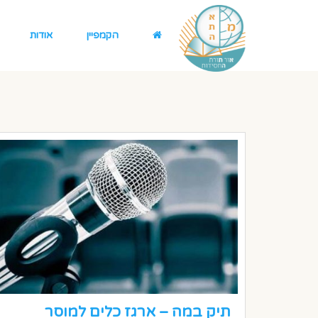
הקמפיין
אודות
תיק במה – ארגז כלים למוסר