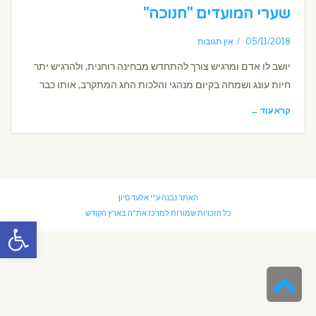
שערי המועדים "חנוכה"
05/11/2018
אין תגובות
יושב לו אדם ומרגיש צורך להתחדש מבחינה רוחנית, ולהרגיש יתר
חיות עונג ושמחה בקיום מנהגי והלכות החג המתקרב, אותו כבר
קרא עוד ←
האתר נבנה ע"י
אלעד סיון
כל הזכויות שמורות למרכז את"ה בארץ הקודש
פתח סרגל
גלילה
לראש