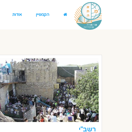
הקמפיין
אודות
רשב"י