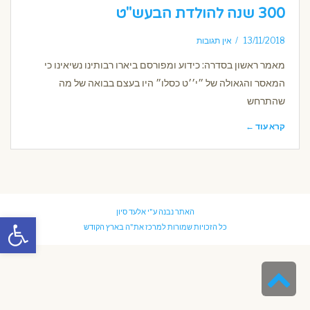
300 שנה להולדת הבעש"ט
13/11/2018
אין תגובות
מאמר ראשון בסדרה: כידוע ומפורסם ביארו רבותינו נשיאינו כי
המאסר והגאולה של ״י׳׳ט כסלו״ היו בעצם בבואה של מה
שהתרחש
קרא עוד ←
האתר נבנה ע"י
אלעד סיון
פתח סרגל
כל הזכויות שמורות למרכז את"ה בארץ הקודש
גלילה
לראש