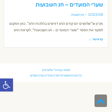
שערי המועדים – חג השבועות
12/11/2018
אין תגובות
מכיון ש״שלושים יום קודם החג דורשים בהלכות החג״, כאן המקום
לסקור את הספר ״שערי המועדים – חג השבועות״, לקראת החג
קרא עוד ←
האתר נבנה ע"י
אלעד סיון
כל הזכויות שמורות למרכז את"ה בארץ הקודש
פתח סרגל
גלילה
לראש