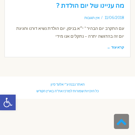
מה עניינו של יום הולדת ?
11/06/2018
אין תגובות
עם התקרב יום הבהיר ־ י״א בניסן, יום הולדת נשיא דורנו וחגיגת
יום זה בהדגשה יתרה – נתקלים אנו מידי
קרא עוד ←
האתר נבנה ע"י
אלעד סיון
כל הזכויות שמורות למרכז את"ה בארץ הקודש
פתח סרגל
גלילה
לראש