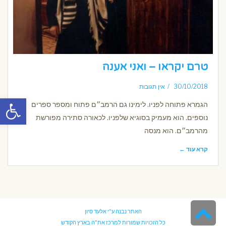
טרם יקראו – ואני אענה
30/10/2018
אין תגובות
פתח סרגל
הגמרא פתוחה לפניו. לימינו גם הרמב״ם פתוח ומספר ספרים
נוספים. הוא מעמיק בסוגיא שלפניו. לכאורה סתירה מפורשת
מהרמב״ם. הוא מנסה
קרא עוד ←
גלילה
האתר נבנה ע"י
אלעד סיון
כל הזכויות שמורות למרכז את"ה בארץ הקודש