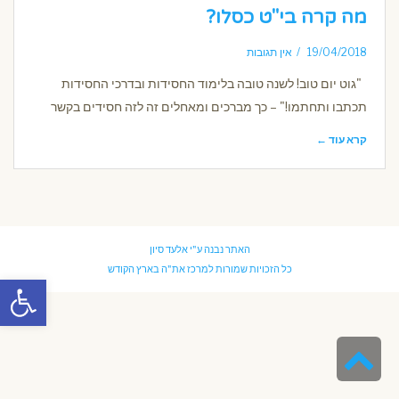
מה קרה בי"ט כסלו?
19/04/2018
אין תגובות
"גוט יום טוב! לשנה טובה בלימוד החסידות ובדרכי החסידות
תכתבו ותחתמו!" – כך מברכים ומאחלים זה לזה חסידים בקשר
קרא עוד ←
האתר נבנה ע"י
אלעד סיון
כל הזכויות שמורות למרכז את"ה בארץ הקודש
פתח סרגל
גלילה
לראש