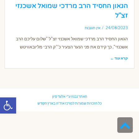
הגאון החסיד הרב מרדכי שמואל אשכנזי
זצ"ל
24/08/2023
אין תגובות
הגאון החסיד הרב מרדכי שמואל אשכנזי זצ"ל "שלום עליכם הרב
אשכנזי", כך קידם את פני הנער הצעיר כ׳׳ק הרבי מליובאוויטש
קרא עוד ←
פתח סרגל
האתר נבנה ע"י
אלעד סיון
כל הזכויות שמורות למרכז את"ה בארץ הקודש
גלילה
לראש