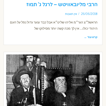
הרבי מליובאוויטש – לרגל ג' תמוז
26/06/2018
אין תגובות
הראשל״צ הגר״מ אליהו שליט״א אבל כבד וצער גדול נפל על העם
היהודי כולו… אין לך מכה קשה יותר מסילוקו של
קרא עוד ←