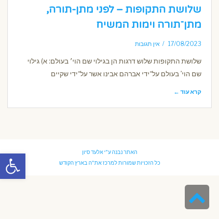
שלושת התקופות – לפני מתן-תורה,
מתן־תורה וימות המשיח
17/08/2023
אין תגובות
שלושת התקופות שלוש דרגות הן בגילוי שם הוי׳ בעולם: א) גילוי
שם הוי' בעולם על־ידי אברהם אבינו אשר על־ידי שקיים
קרא עוד ←
פתח סרגל
האתר נבנה ע"י
אלעד סיון
כל הזכויות שמורות למרכז את"ה בארץ הקודש
גלילה
לראש