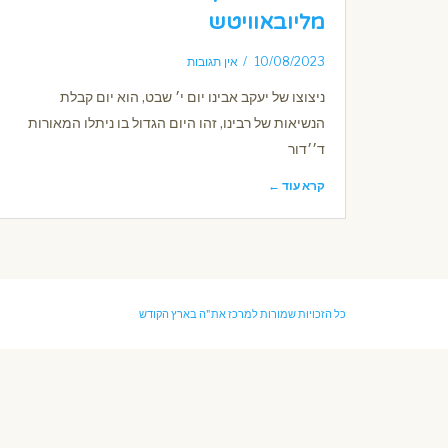
מליובאוויטש
10/08/2023
אין תגובות
ניצוצו של יעקב אבינו יום י׳ שבט, הוא יום קבלת
הנשיאות של רבינו, זהו היום הגדול בו ניתלו המאורות
ד׳׳דור
קרא עוד ←
כל הזכויות שמורות למרכז את"ה בארץ הקודש