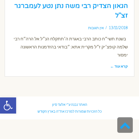
הגאון הצדיק רבי משה נתן נטע לעמברגר
זצ"ל
13/11/2018
אין תגובות
בשנת תשי״ח כותב הרבי באגרת ה׳תתקלח הנ״ל אל הרה״ח רבי
שלמה קופצ׳יק ז״ל מקרית אתא: ״בודאי בהזדמנות הראשונה
ימסור
קרא עוד ←
פתח סרגל
האתר נבנה ע"י
אלעד סיון
כל הזכויות שמורות למרכז את"ה בארץ הקודש
גלילה
לראש