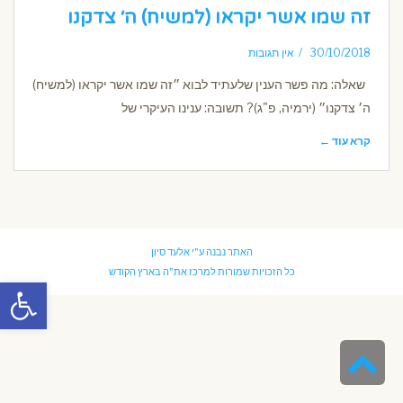
זה שמו אשר יקראו (למשיח) ה׳ צדקנו
30/10/2018
אין תגובות
שאלה: מה פשר הענין שלעתיד לבוא ״זה שמו אשר יקראו (למשיח)
ה׳ צדקנו״ (ירמיה, פ"ג)? תשובה: ענינו העיקרי של
קרא עוד ←
האתר נבנה ע"י
אלעד סיון
כל הזכויות שמורות למרכז את"ה בארץ הקודש
פתח סרגל
גלילה
לראש