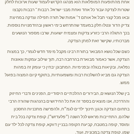
אחת מהתופעות המופלאות הוא מנהגו הקדוש לעמוד שעות ארוכות לחלק
שטרות לצדקה עבור כל אחד ואחת מבני ישראל. רבבות ־ רבבות נקבצו
ובאו מכל קצוי תבל אל אותם ד׳ אמות של תורה תפילה וצדקה במחיצת
צדיק הדור ונטלו חלק במעמד שהתרחש בימי ראשון ובהזדמנויות נוספות.
בכך התגלה הרבי כזורע צדקות ומצמיח ישועות, שרבו מספור הנושעים
מברכותיו, שקישר זאת למתן הצדקה.
כשם שכל נושא המבואר בתורת רבינו מקבל מימד חדש לגמרי, כך במצות
הצדקה, אשר כאמור מבוארת בהרחבה רבה, תוך שילוב עמקות וגאונות
נפלאה, ובקיאות בנגלה ובפנימיות. המתבונן יבחין כי עומק זה במהות
הצדקה גם מביא להשלכות רבות ומשמעותיות, בתוקף קיום המצוה בפועל
ממש.
בין שלל הנושאים, הבירורים ההלכתיים היסודיים, הפנינים ודברי החיזוק
וההדרכה, אנו מוצאים בספר זה את כל החידושים בהנהגות שהורה הרבי
בתחום הצדקה וכגון: חינוך ילדים לגמ״ח, ולהפרשה מתכניות החסכון
שלהם, התחייבות מראש לכל השנה (״פלעדזש״), קופת צדקה בכל בית
ומוסד, קופה במטבח, קביעת הקופה בבניין דווקא, קופת צדקה לכל ילד עם
שמו, קופת צדקה במכונית, ועוד.