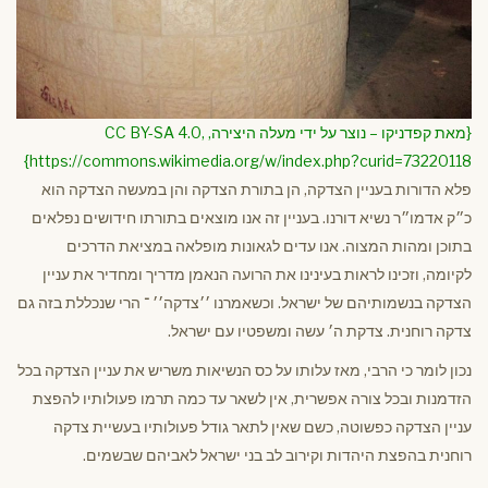
{מאת קפדניקו – נוצר על ידי מעלה היצירה, CC BY-SA 4.0,
https://commons.wikimedia.org/w/index.php?curid=73220118}
פלא הדורות בעניין הצדקה, הן בתורת הצדקה והן במעשה הצדקה הוא
כ״ק אדמו״ר נשיא דורנו. בעניין זה אנו מוצאים בתורתו חידושים נפלאים
בתוכן ומהות המצוה. אנו עדים לגאונות מופלאה במציאת הדרכים
לקיומה, וזכינו לראות בעינינו את הרועה הנאמן מדריך ומחדיר את עניין
הצדקה בנשמותיהם של ישראל. וכשאמרנו ׳׳צדקה׳׳ ־ הרי שנכללת בזה גם
צדקה רוחנית. צדקת ה׳ עשה ומשפטיו עם ישראל.
נכון לומר כי הרבי, מאז עלותו על כס הנשיאות משריש את עניין הצדקה בכל
הזדמנות ובכל צורה אפשרית, אין לשאר עד כמה תרמו פעולותיו להפצת
עניין הצדקה כפשוטה, כשם שאין לתאר גודל פעולותיו בעשיית צדקה
רוחנית בהפצת היהדות וקירוב לב בני ישראל לאביהם שבשמים.