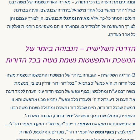
ומנהיגים את העדה בדרכי התורה, – מאירה הארת נשמתו של משה רבנו
בגילוי יותר מאשר בכל אחד מישראל ביחידה שבנפשם, ואינה בבחינת
העלם והסתר כל-כך, אלא
מאירה ומתגלית
בנפשם, הן לצורך עצמם והן
לצורך ההשפעה על תלמידיהם. ומהארה זו הם משפיעים רוחניות ואלקות
כל אחד בעדתו.
הדרגה השלישית – הגבוהה ביותר של
המשכת והתפשטות נשמת משה בכל הדורות
3) הדרגה השלישית – הגבוהה ביותר של המשכת והתפשטות נשמת משה
בכל הדורות, היא כמש׳׳כ בתניא: ״בכל דור ודור יורדין ניצוצין מנשמת
משה רבנו ע״ה ומתלבשין בגוף ונפש של חכמי הדור עיני העדה ללמד דעת
את העם ולידע גדולת ה׳ ולעבדו בלב ונפש״. (תניא מב.) אתפשטותא זו
דמשה שבכל דור ודור, היינו שבכל דור נמשכת ומתגלה נשמת משה רבנו
העצמית, ומתלבשת בגוף ונפש של
יחיד בדורו,
הנבחר מאת ה׳,
ובהתפשטות זו נמצא גם
העצמי.
דייק כ״ק אדמו״ר הזקן במאמרו הנ״ל: …
״ומתלבשין
בגוף ונפש
של חכמי הדור״, מקדים גוף לנפש, להורות
שההתלבשות בגופו של חכם הדור אינה ע״י התלבשות בנפש תחילה,