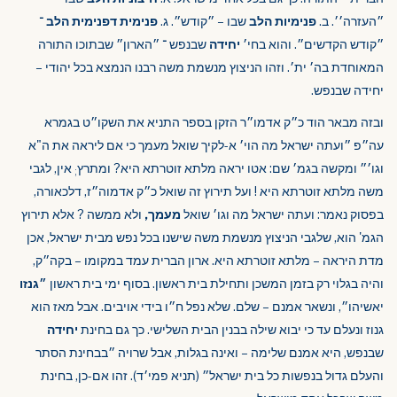
״העזרה׳׳. ב.
פנימיות הלב
שבו – ״קודש״. ג.
פנימית דפנימית הלב
־
״קודש הקדשים״. והוא בחי׳
יחידה
שבנפש ־ ״הארון״ שבתוכו התורה
המאוחדת בה׳ ית׳. וזהו הניצוץ מנשמת משה רבנו הנמצא בכל יהודי –
יחידה שבנפש.
ובזה מבאר הוד כ״ק אדמו״ר הזקן בספר התניא את השקו״ט בגמרא
עה״פ ״ועתה ישראל מה הוי׳ א-לקיך שואל מעמך כי אם ליראה את ה"א
וגו׳״ ומקשה בגמ׳ שם: אטו יראה מלתא זוטרתא היא? ומתרץ
אין, לגבי
;
משה מלתא זוטרתא היא ! ועל תירוץ זה שואל כ״ק אדמוה״ז, דלכאורה,
בפסוק נאמר: ועתה ישראל מה וגו׳ שואל
מעמך,
ולא ממשה ? אלא תירוץ
הגמ' הוא, שלגבי הניצוץ מנשמת משה שישנו בכל נפש מבית ישראל, אכן
מדת היראה – מלתא זוטרתא היא. ארון הברית עמד במקומו – בקה״ק,
והיה בגלוי רק בזמן המשכן ותחילת בית ראשון. בסוף ימי בית ראשון
״גנזו
יאשיהו״, ונשאר אמנם – שלם. שלא נפל ח״ו בידי אויבים. אבל מאז הוא
גנוז ונעלם עד כי יבוא שילה בבנין הבית השלישי. כך גם בחינת
יחידה
שבנפש, היא אמנם שלימה – ואינה בגלות, אבל שרויה ״בבחינת הסתר
והעלם גדול בנפשות כל בית ישראל״ (תניא פמי׳ד). זהו אם-כן, בחינת