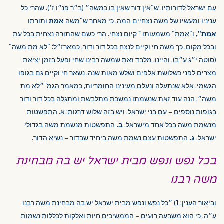
עם ישראל לדורותיו, ש"אין דור שאין בו כמשה״ (ב״ר פנ״ו ז׳). שהרי כל
עניניו ומעשיו של משה נצחיים המה. כי מאחר ש"משה
אמת
ותורתו
אמת",
ו"אמת" משמעותו ־ קיום נצחי. הרי כשם שהתורה נצחית בכל עת
ובכל מקום, כך משה חי וקיים לנצח בכל דור ודור, כמארז״ל: "לא מת משה"
(סוטה י״ג ע״ב). והיינו, מלבד זאת שמשה רבינו שחי ופעל בזמן יציאת
מצרים לפני כשלושת אלפים ושלש מאות שנה, נשאר חי וקיים גם בגופו
הגשמי, אלא שנתעלה ונעלם מעינינו החומריות, כמאמר הגמ' ״לא מת
משה״, הנה עוד זאת שנשמתו נמשכת מתלבשת ומתגלה בכל דור ודור
בגופות נוספים – עם בני ישראל. ויש בזה שלוש דרגות: א. התפשטות
מנשמת משה בכל אחד מישראל.
ב.
התפשטות מנשמת משה בגדולי
ישראל.
ג.
התפשטות עצם נשמת משה ביחיד שבדור – נשיא הדור.
בכל נפש ונפש מבית ישראל יש בה מבחינת
משה רבנו
וביאור הענין: 1) ״כל נפש ונפש מבית ישראל יש בה מבחינת משה רבנו
ע״ה, כי הוא משבעה רועים – הממשיכים חיות ואלקות לכללות נשמות