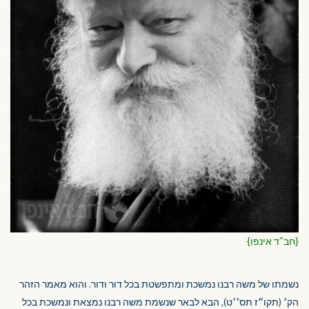
{חב"ד אינפו}
נשמתו של משה רבנו נמשכת ומתפשטת בכל דור ודור. והוא מאמר הזהר
הק׳ (תקו״ז תס׳׳ט), הבא לבאר שנשמת משה רבנו נמצאת ונמשכת בכל