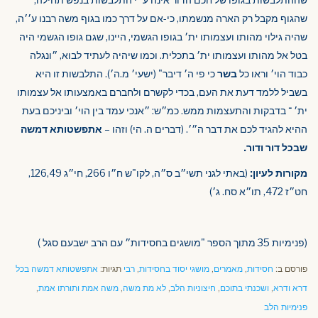
שהגוף מקבל רק הארה מנשמתו, כי-אם על דרך כמו בגוף משה רבנו ע׳׳ה,
שהיה גילוי מהותו ועצמותו ית׳ בגופו הגשמי, היינו, שגם גופו הגשמי היה
בטל אל מהותו ועצמותו ית׳ בתכלית. וכמו שיהיה לעתיד לבוא, ״ונגלה
כבוד הוי׳ וראו כל
בשר
כי פי ה׳ דיבר" (ישעי׳ מ.ה׳). התלבשות זו היא
בשביל ללמד דעת את העם, בכדי לקשרם ולחברם באמצעותו אל עצמותו
ית׳ ־ בדבקות והתעצמות ממש. כמ״ש: ״אנכי עמד בין הוי׳ וביניכם בעת
ההיא להגיד לכם את דבר ה״׳. (דברים ה. הי) וזהו –
אתפשטותא דמשה
שבכל דור ודור.
מקורות לעיון:
(באתי לגני תשי״ב ס״ה, לקו"ש ח״ו 266, חי״ג 126,49,
חט״ז 472, תו״א סח. ג׳)
(פנימיות 35 מתוך הספר "מושגים בחסידות״ עם הרב ישבעם סגל )
פורסם ב:
חסידות
,
מאמרים
,
מושגי יסוד בחסידות
,
רבי
תגיות:
אתפשטותא דמשה בכל
דרא ודרא
,
ושכנתי בתוכם
,
חיצוניות הלב
,
לא מת משה
,
משה אמת ותורתו אמת
,
פנימיות הלב