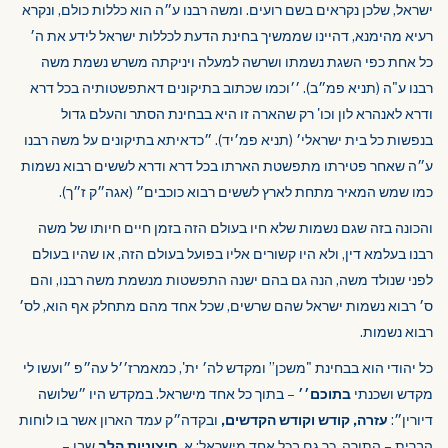
ישראל, שלכן נקראים בשם רועים. ומשה רבנו ע״ה הוא כללות כולם, ונקרא
רעיא מהימנא, דהיינו שממשיך בחינת הדעת לכללות ישראל לידע את ה׳
כל אחת כפי השגת נשמתו ושרשה למעלה ויניקתה משרש נשמת משה
רבנו ע"ה (תניא פמ״ב). ׳׳וכמו שכתוב בתיקונים דאתפשטותיה בכל דרא
ודרא לאנהרא לון וכו' רק שהארה זו היא בבחינת הסתר והעלם גדול
בנפשות כל בית ישראלי׳ (תניא פמ׳יד). ״כדאיתא בתיקונים על משה רבנו
ע״ה שאחר פטירתו מתפשטת הארתו בכל דרא ודרא לששים רבוא נשמות
כמו שמש המאיר מתחת לארץ לששים רבוא כוכבים״ (אגה״ק ז״ך).
והכונה בזה שגם נשמות שלא חיו בעולם הזה בזמן חיים חיותו של משה
רבנו בעלמא דין, ולא היו קשורים אליו בפועל בעולם הזה, או שהיו בעולם
לפני שנולד משה, הנה גם בהם ישנה התפשטות מנשמת משה רבנו, והם
ס׳ רבוא נשמות ישראל שהם שרשים, שכל אחד מהם מתחלק אף הוא, לס׳
רבוא נשמות.
כל יהודי הוא בבחינת "משכן” ומקדש לה׳ ית', כמאמרז׳׳ל עה״פ ״ועשו לי
מקדש ושכנתי
בתוכם׳׳
– בתוך כל אחד מישראל. במקדש היו ״שלושה
דיורין״:
עזרה, קודש וקודש הקדשים,
ובקדה״ק עמד הארון אשר בו לוחות
הברית – התורה. כך גם בכל אחד מישראל: א.
חיצוניות הלב
שבו –