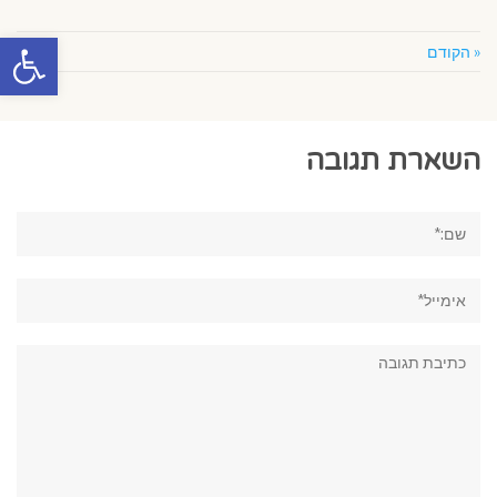
פתח סרגל
« הקודם
הבא »
השארת תגובה
שם:*
אימייל*
תגובה: