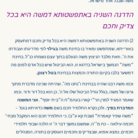
משה שבכל אחד מישראל.
הדרגה השניה באתפשטותא דמשה היא בכל
צדיק וחכם
2) הדרגה השניה באתפשטותא דמשה היא בכל צדיק וחכם דמתעסק
באורייתא, שמתפשט ומאיר בו בחינת משה
בגילוי
לפי מדריגתו ועבודתו
את ה׳, וזאת מלבד הניצוץ משה הנעלם בתוך עצם נשמתו כנ"ל. בחינת
״משה״ הנמשך בישראל בדרגא זו, הוא הביטול שיש בכל אדם לפום מה
דמשער בלבו בקיום התורה והמצות בבחינת
בטל רצונן.
וכמו משה רבנו שהיה בבחינת ו"נחנו מה", שהיתה שכינה מדברת מתוך
גרונו של משה, בגלל גודל הביטול שלו אל ה', כן הוא בכל דור ודור. וכמו
שאמר המגיד למרן הר״י קארו בעהמ״ח ה״בית יוסף״.
אני המשנה
המדברת בפיך.
ולכן נקרא התלמיד חכם בשם
משה
כדאיתא בגמ' –
״משה שפיר קאמרת״ (שבת קא ע״ב). כי התלמיד חכם הוא המקבל מבחי׳
חכמה עילאה – כח מ׳׳ה, שמשם נמשך דבר ה׳ זו הלכה שבפי תלמידי
חכמים. נמצא אפוא, שבצדיקים וחכמים העוסקים בתורה, המנהלים