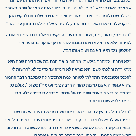
– אמרה האם בבכי – ״חיינו לא יהיו חיים. כיוון שאתה המנהל של בית-ספר
שהילד שלנו לומד שם ואנחנו מאד מרוצים מהחינוך שלו באנו לבקש ממך
שתקרא לבת שלנו ואולי תנסה אתה, להשפיע עליה שלא תתחתן עם הגוי״.
״הסכמתי, כמובן, מיד, ועוד באותו ערב התקשרתי אל הבת והזמנתי אותה
לשיחה, אלא שהיא לא היתה מוכנה לשמוע ואף טרקה בחוצפה את
הטלפון. ניסיתי עוד פעם ושוב אותו דבר.
״לא ויתרתי, למחרת ביקשתי מההורים את הכתובת של הדירה שבה היא
מתגוררת והלכתי לשם. היא כנראה לא העיזה עד כדי כך לא להרשות לי
להכנס וכשנכנסתי התחלתי לשוחח עמה ולהסביר לה שמלבד הדבר החמור
שהיא עושה היא גם גורמת להוריה הרבה צער ועגמת־נפש וכו׳. אולם כל
דיבוריי היו לשוא. לאחר שעתיים של שיחה עזבתי את הדירה כלעומת
שבאתי ללא שום תוצאות.
״החלטתי להתייעץ עם הרבי מליובאוויטש, כמו שעד היום העצות שלו
תמיד הועילו. צלצלתי לרב חדקוב – שכבר הכיר אותי היטב – סיפרתי לו את
הבעיה וביקשתי ממנו לשאול בשמי עצה את הרבי מה לעשות. הרב חדקוב
ביקש ממני להמתין על הקו וכעבור כמה דקות הוא אמר לי: