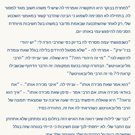
״למחרת בבוקר היא התקשרה ואמרתי לה שיש לי משהו חשוב מאד למסור
לה. בתחילה לא הסכימה לשמוע כי הבינה שהדבר קשור במאמצי השכנוע
שלי, רק לאחר שהשתכנעה שבאמת מדובר במשהו בעל חשיבות מיוחדת
הסכימה להיפגש עמי באותו יום.
״כשנפגשתי עמה מסרתי לה בדיוק כפי שהרבי הורה לי: ״יש יהודי
בניו־יורק״ – אמרתי לה – ״שלא מסוגל להירדם בלילה בגלל שאת עומדת
להינשא לגוי״. ״מי זה היהודי הזה?״ היא שאלה. ואני עניתי לה: ״הרבי
מליובאוויטש״. הבחורה קמה בכעס ממקומה: זה הדבר הדחוף שבשבילו
קראת לי? מי זה הרבי מליובאוויטש?"
״הוא אמר שאת מכירה אותו״ – עניתי לה. ״אינני מכירה אותו״. – ״את
בוודאי מכירה אותו. אם הרבי אמר – סימן שאת מכירה אותו״. – ״איך הוא
נראה?״ היא שואלת. חיפשתי בביתי שעה ארוכה עד שמצאתי תמונה של
הרבי מליובאוויטש. כשהראתי לה את זה, החווירה כסיד.
״כבר שני לילות שאני רואה את האיש הזה בחלום בא ומתחנן שלא אתחתן
עם החבר שלי. לא ייחסתי לכך שום חשיבות כי הייתי בטוחה שזה בגלל
שחשבתי ביום על הנדנודים שלך והשיחה שלך אתי,…