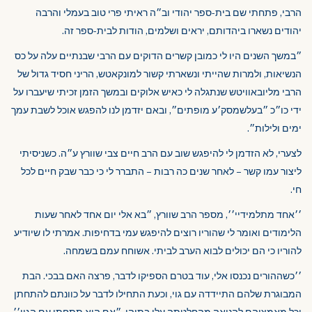
הרבי, פתחתי שם בית-ספר יהודי וב״ה ראיתי פרי טוב בעמלי והרבה
יהודים נשארו ביהדותם, יראים ושלמים, הודות לבית-ספר זה.
״במשך השנים היו לי כמובן קשרים הדוקים עם הרבי שבנתיים עלה על כס
הנשיאות, ולמרות שהייתי ונשארתי קשור למונקאטש, הריני חסיד גדול של
הרבי מליובאוויטש שנתגלה לי כאיש אלוקים ובמשך הזמן זכיתי שיעברו על
ידי כו״כ ״בעלשמסק׳ע מופתים״, ובאם יזדמן לנו להפגש אוכל לשבת עמך
ימים ולילות״.
לצערי, לא הזדמן לי להיפגש שוב עם הרב חיים צבי שוורץ ע״ה. כשניסיתי
ליצור עמו קשר – לאחר שנים כה רבות – התברר לי כי כבר שבק חיים לכל
חי.
׳׳אחד מתלמידיי׳׳, מספר הרב שוורץ, ״בא אלי יום אחד לאחר שעות
הלימודים ואומר לי שהוריו רוצים להיפגש עמי בדחיפות. אמרתי לו שיודיע
להוריו כי הם יכולים לבוא הערב לביתי. אשוחח עמם בשמחה.
׳׳כשההורים נכנסו אלי, עוד בטרם הספיקו לדבר, פרצה האם בבכי. הבת
המבוגרת שלהם התיידדה עם גוי, וכעת התחילו לדבר על כוונתם להתחתן
וכל מאמציהם להניאה מהחלטתה עלו בתוהו. ״אם היא תתחתן עם הגוי׳׳