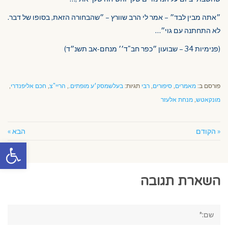
״אתה מבין לבד״ – אמר לי הרב שוורץ – ״שהבחורה הזאת, בסופו של דבר.
לא התחתנה עם גוי״…
(פנימיות 34 – שבועון ״כפר חב"ד׳׳ מנחם-אב תשנ״ד)
פורסם ב:
מאמרים
,
סיפורים
,
רבי
תגיות:
בעלשמסק׳ע מופתים.
,
הריי"צ
,
חכם אליפנדרי
,
מונקאטש
,
מנחת אלעזר
« הקודם
הבא »
פתח סרגל
השארת תגובה
שם:*