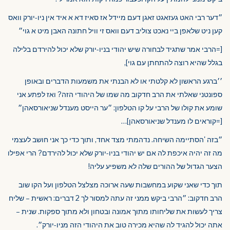
״דער רבי האט געזאגט זאגן דעם מיידל אז סאיז דא א איד אין ניו-יורק וואס
קען ניט שלאפן ביי נאכט צוליב דעם וואס זי וויל חתונה האבן מיט א גוי״
[=הרבי אמר שתגיד לבחורה שיש יהודי בניו-יורק שלא יכול להירדם בלילה
בגלל שהיא רוצה להתחתן עם גוי],
׳׳ברגע הראשון לא קלטתי או לא הבנתי את משמעות הדברים ובאופן
ספונטני שאלתי את הרב חדקוב מה שמו של היהודי הזה? ואז לפתע אני
שומע את קולו של הרבי על קו הטלפון: ״ער הייסט מענדל שניאורסאהן״
[=קוראים לו מענדל שניאורסאהן]…
״בזה 'הסתיימה השיחה. נדהמתי מצד אחד, ותוך כדי כך אני חושב לעצמי
מה זה יהיה איכפת לה אם יש יהודי בניו-יורק שלא יכול להירדם? הרי אפילו
הצער הגדול של ההורים שלה לא משפיע עליה!
תוך כדי שאני שקוע במחשבות שעה ארוכה מצלצל הטלפון ועל הקו שוב
הרב חדקוב: ״הרבי ביקש ממני זה עתה למסור לך 2 דברים: ראשית – שליח
צריך לעשות את שליחותו מתוך אמונה ובטחון ולא מתוך ספקות. שנית –
אתה יכול להגיד לה שהיא מכירה טוב את היהודי הזה מניו-יורק״.