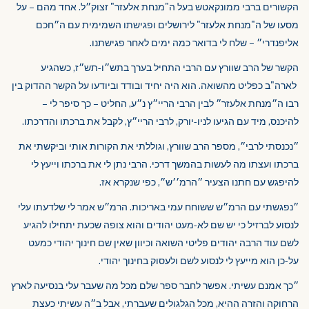
הקשורים ברבי ממונקאטש בעל ה"מנחת אלעזר" זצוק״ל. אחד מהם – על
מסעו של ה"מנחת אלעזר" לירושלים ופגישתו השמימית עם ה״חכם
אליפנדרי״ – שלח לי בדואר כמה ימים לאחר פגישתנו.
הקשר של הרב שוורץ עם הרבי התחיל בערך בתש״ו-תש״ז, כשהגיע
לארה"ב כפליט מהשואה. הוא היה יחיד ובודד וביודעו על הקשר ההדוק בין
רבו ה״מנחת אלעזר״ לבין הרבי הריי״ץ נ״ע, החליט – כך סיפר לי –
להיכנס, מיד עם הגיעו לניו-יורק, לרבי הריי״ץ, לקבל את ברכתו והדרכתו.
״נכנסתי לרבי״, מספר הרב שוורץ, וגוללתי את הקורות אותי וביקשתי את
ברכתו ועצתו מה לעשות בהמשך דרכי. הרבי נתן לי את ברכתו וייעץ לי
להיפגש עם חתנו הצעיר ״הרמ׳׳ש״, כפי שנקרא אז.
״נפגשתי עם הרמ״ש ששוחח עמי באריכות. הרמ״ש אמר לי שלדעתו עלי
לנסוע לברזיל כי יש שם לא-מעט יהודים והוא צופה שכעת יתחילו להגיע
לשם עוד הרבה יהודים פליטי השואה וכיוון שאין שם חינוך יהודי כמעט
על-כן הוא מייעץ לי לנסוע לשם ולעסוק בחינוך יהודי.
״כך אמנם עשיתי. אפשר לחבר ספר שלם מכל מה שעבר עלי בנסיעה לארץ
הרחוקה והזרה ההיא, מכל הגלגולים שעברתי, אבל ב״ה עשיתי כעצת